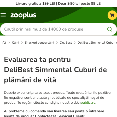
Livrare gratis ≥ 199 LEI | Doar 9.90 lei peste 99 LEI
Categorii
Căutare
produse
Câini
Snackuri pentru câini
DeliBest
DeliBest Simmental Cuburi d
Evaluarea ta pentru
DeliBest Simmental Cuburi de
plămâni de vită
Descrie experienţa ta cu acest produs. Toate evaluările, fie pozitive,
fie negative, sunt analizate şi publicate de specialiştii noştri de
produs. Te rugăm citește condiţiile noastre de\n
publicare
.
Ai probleme cu comanda sau livrarea sau poate o întrebare
legată de produs? Contactează Serviciul Clienți!