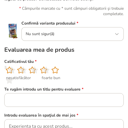
Câmpurile marcate cu * sunt câmpuri obligatorii şi trebuie
completate.
Confirmă varianta produsului
*
Nu sunt sigur(ă)
Evaluarea mea de produs
Calificativul tău
*
1
2
3
4
5
nesatisfăcător
foarte bun
Te rugăm introdu un titlu pentru evaluare
*
Introdu evaluarea în spaţiul de mai jos
*