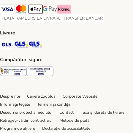
Visa Payment Method
Master Card Payment Method
Apple Pay Payment Method
Google Pay Payment Method
Klarna Payment Method
PLATĂ RAMBURS LA LIVRARE
TRANSFER BANCAR
PLATĂ RAMBURS LA LIVRARE Payment Method
TRANSFER BANCAR Payment Metho
Livrare
GLS Shipping Method
GLS Locker Shipping Method
GLS Parcel Shop Shipping Method
Cumpărături sigure
Security
Security
Despre noi
Cariere zooplus
Corporate Website
Informații legale
Termeni şi condiţii
Deșeuri și protecția mediului
Contact
Taxa şi durata de livrare
Retrageți-vă din contract aici
Metode de plată
Program de afiliere
Declarație de accesibilitate