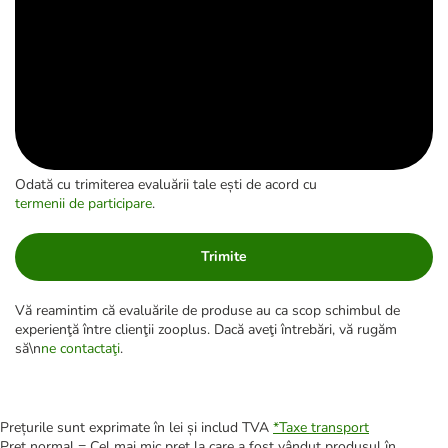
Odată cu trimiterea evaluării tale ești de acord cu
termenii de participare
.
Trimite
Vă reamintim că evaluările de produse au ca scop schimbul de
experienţă între clienţii zooplus. Dacă aveţi întrebări, vă rugăm
să\n
ne contactaţi
.
Prețurile sunt exprimate în lei și includ TVA
*
Taxe transport
Preț normal = Cel mai mic preț la care a fost vândut produsul în