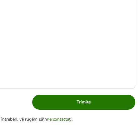
Trimite
 întrebări, vă rugăm să\n
ne contactaţi
.