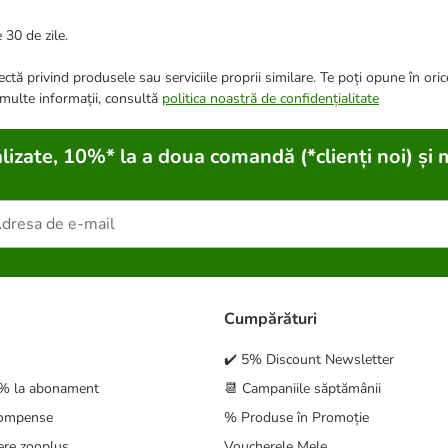
 30 de zile.
ctă privind produsele sau serviciile proprii similare. Te poți opune în ori
 multe informații, consultă
politica noastră de confidențialitate
lizate, 10%* la a doua comandă (*clienți noi) și 
Cumpărături
✔️ 5% Discount Newsletter
5% la abonament
📆 Campaniile săptămânii
compense
% Produse în Promoție
ere zooplus
Voucherele Mele