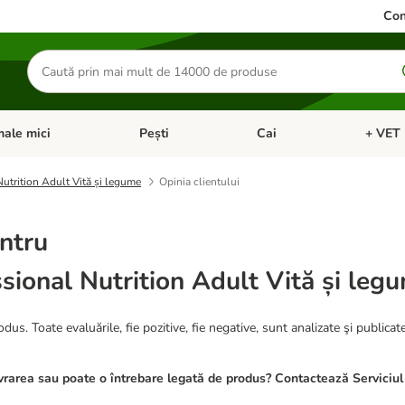
Con
Căutare
produse
ale mici
Pești
Cai
+ VET 
 Pisici
eți meniul cu categorii: Păsări
Deschideți meniul cu categorii: Animale mici
Deschideți meniul cu categori
Deschideț
utrition Adult Vită și legume
Opinia clientului
ntru
sional Nutrition Adult Vită și leg
dus. Toate evaluările, fie pozitive, fie negative, sunt analizate şi publicat
rarea sau poate o întrebare legată de produs? Contactează Serviciul 