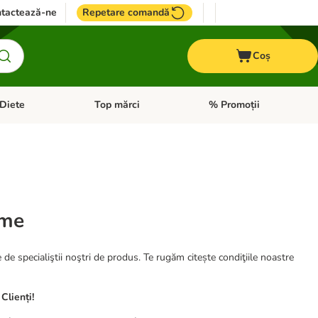
tactează-ne
Repetare comandă
Coș
Diete
Top mărci
% Promoții
i: Pești
i meniul cu categorii: Cai
Deschideți meniul cu categorii: + VET Diete
Deschideți meniul cu catego
ume
e de specialiştii noştri de produs. Te rugăm citește condiţiile noastre
Clienți!