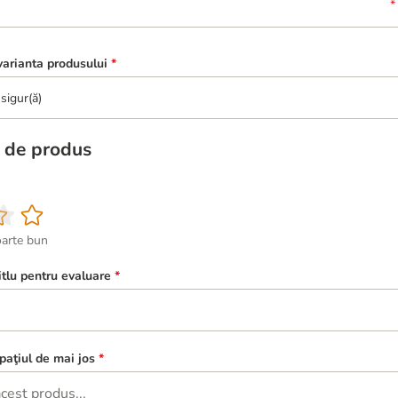
arianta produsului
*
sigur(ă)
 de produs
oarte bun
itlu pentru evaluare
*
paţiul de mai jos
*