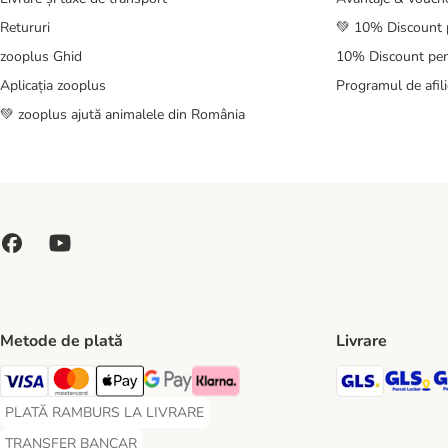
Retururi
💚 10% Discount 
zooplus Ghid
10% Discount pen
Aplicația zooplus
Programul de afili
💚 zooplus ajută animalele din România
Metode de plată
Livrare
GLS Ship
GL
Visa Payment Method
Master Card Payment Method
Apple Pay Payment Method
Google Pay Payment Method
Klarna Payment Method
PLATĂ RAMBURS LA LIVRARE
PLATĂ RAMBURS LA LIVRARE Payment Method
TRANSFER BANCAR