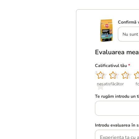
Confirmă v
Nu sunt 
Evaluarea mea
Calificativul tău
*
1
2
3
4
5
nesatisfăcător
f
Te rugăm introdu un t
Introdu evaluarea în s