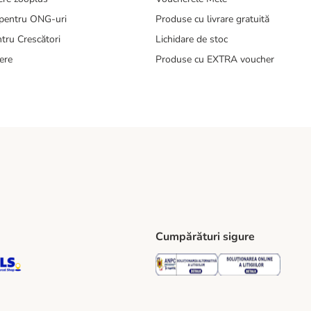
pentru ONG-uri
Produse cu livrare gratuită
tru Crescători
Lichidare de stoc
ere
Produse cu EXTRA voucher
Cumpărături sigure
ping Method
S Locker Shipping Method
GLS Parcel Shop Shipping Method
Security
Securit