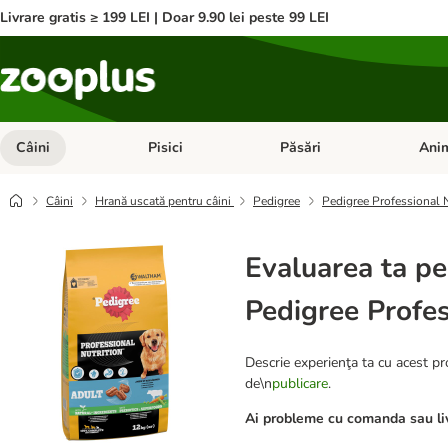
Livrare gratis ≥ 199 LEI | Doar 9.90 lei peste 99 LEI
Câini
Pisici
Păsări
Anim
Deschideți meniul cu categorii: Câini
Deschideți meniul cu categorii:
Deschid
Câini
Hrană uscată pentru câini
Pedigree
Pedigree Professional N
Evaluarea ta pe
Pedigree Profes
Descrie experienţa ta cu acest pro
de\n
publicare
.
Ai probleme cu comanda sau liv