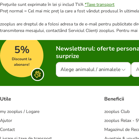
Prețurile sunt exprimate în lei și includ TVA
*
Taxe transport
Preț normal = Cel mai mic preț la care a fost vândut produsul în ultimele
zooplus are dreptul de a folosi adresa ta de e-mail pentru publicitate dire
transmiterea mesajului, contactând Serviciul Clienți zooplus. Pentru mai
5%
Newsletterul: oferte persona
surprize
Discount la
abonare!
Alege animalul / animalele
Utile
Beneficii
my zooplus / Logare
zooplus Club
Ajutor
zooplus Relax - 
Contact
Magazinul de Re
Livrare și taxe de transport
Avantaje & vouch