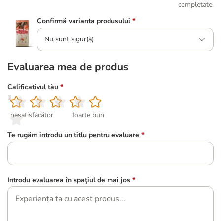
completate.
Confirmă varianta produsului
*
Nu sunt sigur(ă)
Evaluarea mea de produs
Calificativul tău
*
1
2
3
4
5
nesatisfăcător
foarte bun
Te rugăm introdu un titlu pentru evaluare
*
Introdu evaluarea în spaţiul de mai jos
*