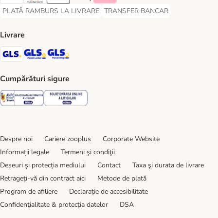
Visa Payment Method
Master Card Payment Method
Apple Pay Payment Method
Google Pay Payment Method
Klarna Payment Method
PLATĂ RAMBURS LA LIVRARE
TRANSFER BANCAR
PLATĂ RAMBURS LA LIVRARE Payment Method
TRANSFER BANCAR Payment Metho
Livrare
GLS Shipping Method
GLS Locker Shipping Method
GLS Parcel Shop Shipping Method
Cumpărături sigure
Security
Security
Despre noi
Cariere zooplus
Corporate Website
Informații legale
Termeni şi condiţii
Deșeuri și protecția mediului
Contact
Taxa şi durata de livrare
Retrageți-vă din contract aici
Metode de plată
Program de afiliere
Declarație de accesibilitate
Confidenţialitate & protecția datelor
DSA