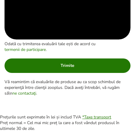
Odată cu trimiterea evaluării tale ești de acord cu
termenii de participare
.
Trimite
Vă reamintim că evaluările de produse au ca scop schimbul de
experienţă între clienţii zooplus. Dacă aveţi întrebări, vă rugăm
să\n
ne contactaţi
.
Prețurile sunt exprimate în lei și includ TVA
*
Taxe transport
Preț normal = Cel mai mic preț la care a fost vândut produsul în
ultimele 30 de zile.