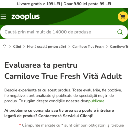
Livrare gratis ≥ 199 LEI | Doar 9.90 lei peste 99 LEI
Categorii
Căutare
produse
Câini
Hrană uscată pentru câini
Carnilove True Fresh
Carnilove T
Evaluarea ta pentru
Carnilove True Fresh Vită Adult
Descrie experienţa ta cu acest produs. Toate evaluările, fie pozitive,
fie negative, sunt analizate şi publicate de specialiştii noştri de
produs. Te rugăm citește condiţiile noastre de\n
publicare
.
Ai probleme cu comanda sau livrarea sau poate o întrebare
legată de produs? Contactează Serviciul Clienți!
Câmpurile marcate cu * sunt câmpuri obligatorii şi trebuie