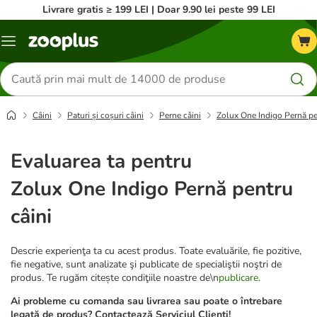
Livrare gratis ≥ 199 LEI | Doar 9.90 lei peste 99 LEI
Categorii
Căutare
produse
Câini
Paturi și coșuri câini
Perne câini
Zolux One Indigo Pernă pe
Evaluarea ta pentru
Zolux One Indigo Pernă pentru
câini
Descrie experienţa ta cu acest produs. Toate evaluările, fie pozitive,
fie negative, sunt analizate şi publicate de specialiştii noştri de
produs. Te rugăm citește condiţiile noastre de\n
publicare
.
Ai probleme cu comanda sau livrarea sau poate o întrebare
legată de produs? Contactează Serviciul Clienți!