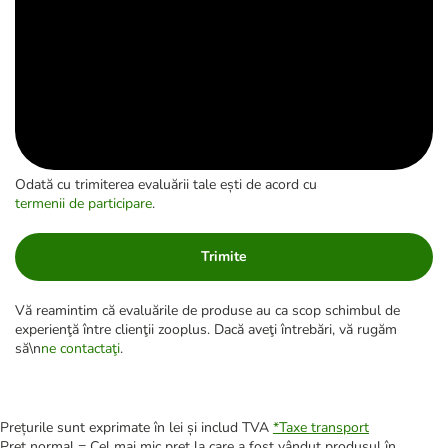
Odată cu trimiterea evaluării tale ești de acord cu
termenii de participare
.
Trimite
Vă reamintim că evaluările de produse au ca scop schimbul de
experienţă între clienţii zooplus. Dacă aveţi întrebări, vă rugăm
să\n
ne contactaţi
.
Prețurile sunt exprimate în lei și includ TVA
*
Taxe transport
Preț normal = Cel mai mic preț la care a fost vândut produsul în