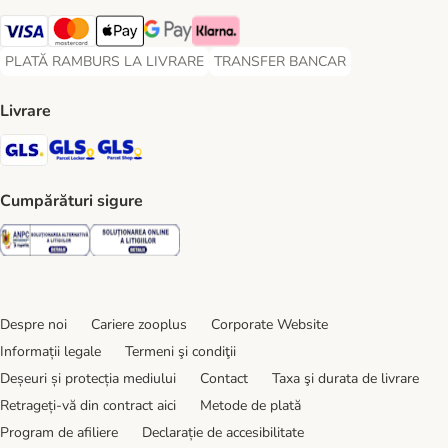
Visa Payment Method
Master Card Payment Method
Apple Pay Payment Method
Google Pay Payment Method
Klarna Payment Method
PLATĂ RAMBURS LA LIVRARE
TRANSFER BANCAR
PLATĂ RAMBURS LA LIVRARE Payment Method
TRANSFER BANCAR Payment Metho
Livrare
GLS Shipping Method
GLS Locker Shipping Method
GLS Parcel Shop Shipping Method
Cumpărături sigure
Security
Security
Despre noi
Cariere zooplus
Corporate Website
Informații legale
Termeni şi condiţii
Deșeuri și protecția mediului
Contact
Taxa şi durata de livrare
Retrageți-vă din contract aici
Metode de plată
Program de afiliere
Declarație de accesibilitate