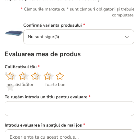
Câmpurile marcate cu * sunt câmpuri obligatorii şi trebuie
completate.
Confirmă varianta produsului
*
Nu sunt sigur(ă)
Evaluarea mea de produs
Calificativul tău
*
1
2
3
4
5
nesatisfăcător
foarte bun
Te rugăm introdu un titlu pentru evaluare
*
Introdu evaluarea în spaţiul de mai jos
*