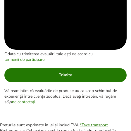
Odată cu trimiterea evaluării tale ești de acord cu
termenii de participare
.
Trimite
Vă reamintim că evaluările de produse au ca scop schimbul de
experienţă între clienţii zooplus. Dacă aveţi întrebări, vă rugăm
să\n
ne contactaţi
.
Prețurile sunt exprimate în lei și includ TVA
*
Taxe transport
Preț normal = Cel mai mic preț la care a fost vândut produsul în