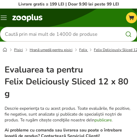
Livrare gratis ≥ 199 LEI | Doar 9.90 lei peste 99 LEI
Categorii
Căutare
produse
Pisici
Hrană umedă pentru pisici
Felix
Felix Deliciously Sliced 1
Evaluarea ta pentru
Felix Deliciously Sliced 12 x 80
g
Descrie experienţa ta cu acest produs. Toate evaluările, fie pozitive,
fie negative, sunt analizate şi publicate de specialiştii noştri de
produs. Te rugăm citește condiţiile noastre de\n
publicare
.
Ai probleme cu comanda sau livrarea sau poate o întrebare
legată de produs? Contactează Serviciul Clienți!