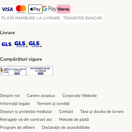
Visa Payment Method
Master Card Payment Method
Apple Pay Payment Method
Google Pay Payment Method
Klarna Payment Method
PLATĂ RAMBURS LA LIVRARE
TRANSFER BANCAR
PLATĂ RAMBURS LA LIVRARE Payment Method
TRANSFER BANCAR Payment Metho
Livrare
GLS Shipping Method
GLS Locker Shipping Method
GLS Parcel Shop Shipping Method
Cumpărături sigure
Security
Security
Despre noi
Cariere zooplus
Corporate Website
Informații legale
Termeni şi condiţii
Deșeuri și protecția mediului
Contact
Taxa şi durata de livrare
Retrageți-vă din contract aici
Metode de plată
Program de afiliere
Declarație de accesibilitate