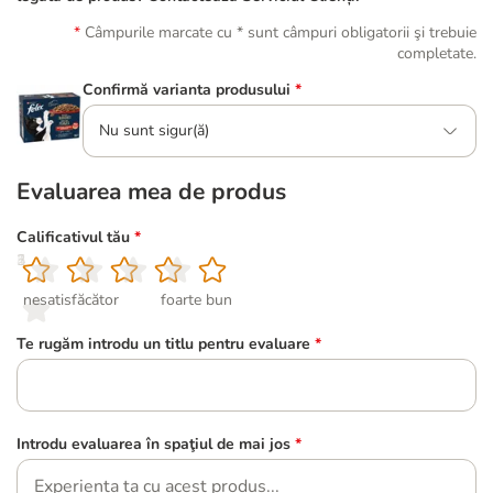
Câmpurile marcate cu * sunt câmpuri obligatorii şi trebuie
completate.
Confirmă varianta produsului
*
Nu sunt sigur(ă)
Evaluarea mea de produs
Calificativul tău
*
1
2
3
4
5
nesatisfăcător
foarte bun
Te rugăm introdu un titlu pentru evaluare
*
Introdu evaluarea în spaţiul de mai jos
*