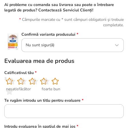
Ai probleme cu comanda sau livrarea sau poate o întrebare
legată de produs? Contactează Serviciul Clienți!
Câmpurile marcate cu * sunt câmpuri obligatorii şi trebuie
completate.
Confirmă varianta produsului
*
Nu sunt sigur(ă)
Evaluarea mea de produs
Calificativul tău
*
1
2
3
4
5
nesatisfăcător
foarte bun
Te rugăm introdu un titlu pentru evaluare
*
Introdu evaluarea în spaţiul de mai jos
*