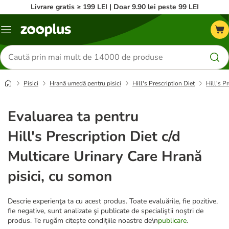
Livrare gratis ≥ 199 LEI | Doar 9.90 lei peste 99 LEI
Categorii
Căutare
produse
Pisici
Hrană umedă pentru pisici
Hill's Prescription Diet
Hill's P
Evaluarea ta pentru
Hill's Prescription Diet c/d
Multicare Urinary Care Hrană
pisici, cu somon
Descrie experienţa ta cu acest produs. Toate evaluările, fie pozitive,
fie negative, sunt analizate şi publicate de specialiştii noştri de
produs. Te rugăm citește condiţiile noastre de\n
publicare
.