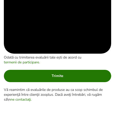
Odată cu trimiterea evaluării tale ești de acord cu
termenii de participare
.
Trimite
Vă reamintim că evaluările de produse au ca scop schimbul de
experienţă între clienţii zooplus. Dacă aveţi întrebări, vă rugăm
să\n
ne contactaţi
.