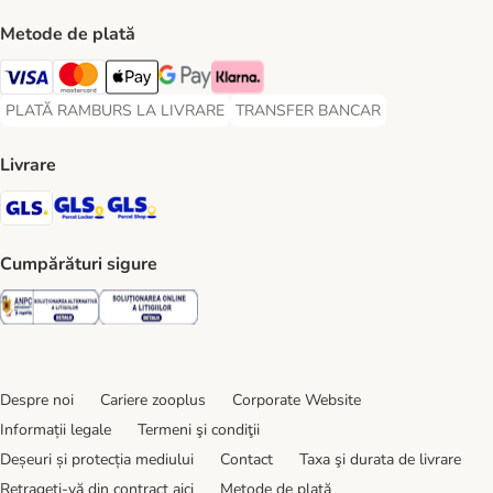
Metode de plată
Visa Payment Method
Master Card Payment Method
Apple Pay Payment Method
Google Pay Payment Method
Klarna Payment Method
PLATĂ RAMBURS LA LIVRARE
TRANSFER BANCAR
PLATĂ RAMBURS LA LIVRARE Payment Method
TRANSFER BANCAR Payment Metho
Livrare
GLS Shipping Method
GLS Locker Shipping Method
GLS Parcel Shop Shipping Method
Cumpărături sigure
Security
Security
Despre noi
Cariere zooplus
Corporate Website
Informații legale
Termeni şi condiţii
Deșeuri și protecția mediului
Contact
Taxa şi durata de livrare
Retrageți-vă din contract aici
Metode de plată