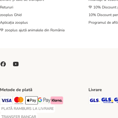
Retururi
💚 10% Discount 
zooplus Ghid
10% Discount pen
Aplicația zooplus
Programul de afili
💚 zooplus ajută animalele din România
Metode de plată
Livrare
GLS Ship
GL
Visa Payment Method
Master Card Payment Method
Apple Pay Payment Method
Google Pay Payment Method
Klarna Payment Method
PLATĂ RAMBURS LA LIVRARE
PLATĂ RAMBURS LA LIVRARE Payment Method
TRANSFER BANCAR