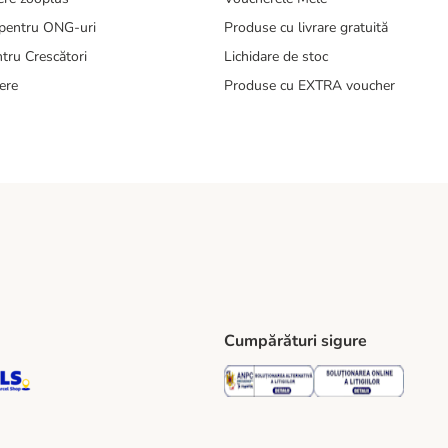
pentru ONG-uri
Produse cu livrare gratuită
tru Crescători
Lichidare de stoc
ere
Produse cu EXTRA voucher
Cumpărături sigure
ping Method
S Locker Shipping Method
GLS Parcel Shop Shipping Method
Security
Securit