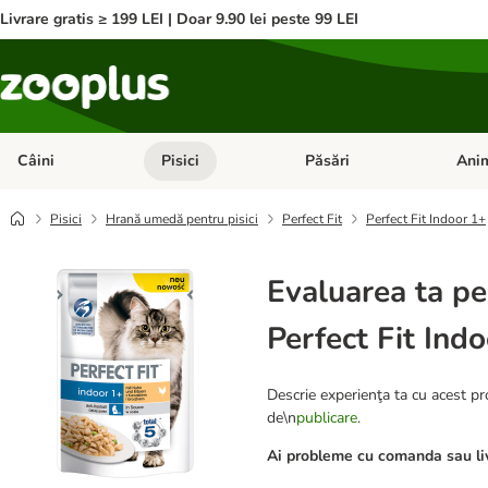
Livrare gratis ≥ 199 LEI | Doar 9.90 lei peste 99 LEI
Câini
Pisici
Păsări
Anim
Deschideți meniul cu categorii: Câini
Deschideți meniul cu categorii:
Deschid
Pisici
Hrană umedă pentru pisici
Perfect Fit
Perfect Fit Indoor 1+
Evaluarea ta pe
Perfect Fit Ind
Descrie experienţa ta cu acest pro
de\n
publicare
.
Ai probleme cu comanda sau liv