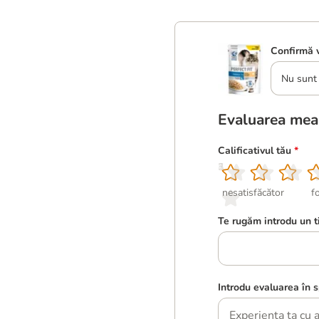
Confirmă v
Nu sunt 
Evaluarea mea
Calificativul tău
*
1
2
3
4
5
nesatisfăcător
f
Te rugăm introdu un t
Introdu evaluarea în s