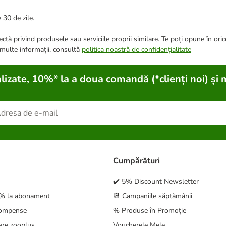
 30 de zile.
ctă privind produsele sau serviciile proprii similare. Te poți opune în ori
 multe informații, consultă
politica noastră de confidențialitate
lizate, 10%* la a doua comandă (*clienți noi) și 
Cumpărături
✔️ 5% Discount Newsletter
5% la abonament
📆 Campaniile săptămânii
compense
% Produse în Promoție
ere zooplus
Voucherele Mele