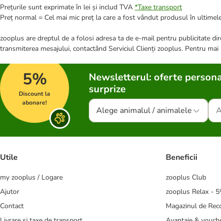
Prețurile sunt exprimate în lei și includ TVA
*
Taxe transport
Preț normal = Cel mai mic preț la care a fost vândut produsul în ultimele
zooplus are dreptul de a folosi adresa ta de e-mail pentru publicitate dire
transmiterea mesajului, contactând Serviciul Clienți zooplus. Pentru mai
5%
Newsletterul: oferte persona
surprize
Discount la
abonare!
Alege animalul / animalele
Utile
Beneficii
my zooplus / Logare
zooplus Club
Ajutor
zooplus Relax - 
Contact
Magazinul de Re
Livrare și taxe de transport
Avantaje & vouch