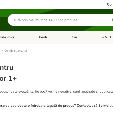
Con
Căutare
produse
ale mici
Pești
Cai
+ VET 
 Pisici
eți meniul cu categorii: Păsări
Deschideți meniul cu categorii: Animale mici
Deschideți meniul cu categori
Deschideț
Opinia clientului
ntru
oor 1+
dus. Toate evaluările, fie pozitive, fie negative, sunt analizate şi publicat
rarea sau poate o întrebare legată de produs? Contactează Serviciul 