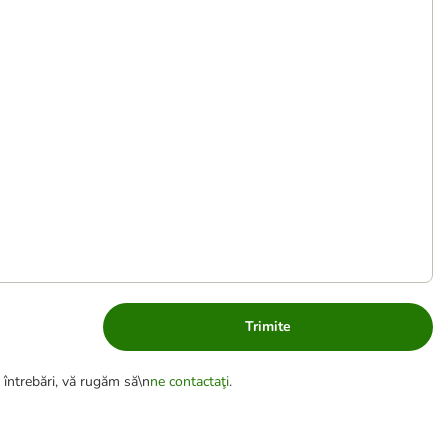
Trimite
 întrebări, vă rugăm să\n
ne contactaţi
.