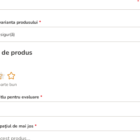
arianta produsului
*
sigur(ă)
 de produs
oarte bun
itlu pentru evaluare
*
paţiul de mai jos
*