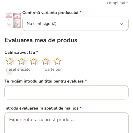
completate.
Confirmă varianta produsului
*
Nu sunt sigur(ă)
Evaluarea mea de produs
Calificativul tău
*
1
2
3
4
5
nesatisfăcător
foarte bun
Te rugăm introdu un titlu pentru evaluare
*
Introdu evaluarea în spaţiul de mai jos
*