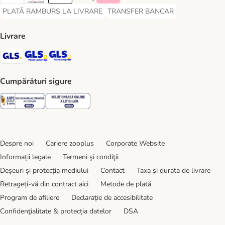
Visa Payment Method
Master Card Payment Method
Apple Pay Payment Method
Google Pay Payment Method
Klarna Payment Method
PLATĂ RAMBURS LA LIVRARE
TRANSFER BANCAR
PLATĂ RAMBURS LA LIVRARE Payment Method
TRANSFER BANCAR Payment Metho
Livrare
GLS Shipping Method
GLS Locker Shipping Method
GLS Parcel Shop Shipping Method
Cumpărături sigure
Security
Security
Despre noi
Cariere zooplus
Corporate Website
Informații legale
Termeni şi condiţii
Deșeuri și protecția mediului
Contact
Taxa şi durata de livrare
Retrageți-vă din contract aici
Metode de plată
Program de afiliere
Declarație de accesibilitate
Confidenţialitate & protecția datelor
DSA