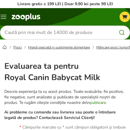
Livrare gratis ≥ 199 LEI | Doar 9.90 lei peste 99 LEI
Categorii
Căutare
produse
Pisici
Hrană specială și suplimente alimentare
Mâncare pisici Junior/
Evaluarea ta pentru
Royal Canin Babycat Milk
Descrie experienţa ta cu acest produs. Toate evaluările, fie pozitive,
fie negative, sunt analizate şi publicate de specialiştii noştri de
produs. Te rugăm citește condiţiile noastre de\n
publicare
.
Ai probleme cu comanda sau livrarea sau poate o întrebare
legată de produs? Contactează Serviciul Clienți!
Câmpurile marcate cu * sunt câmpuri obligatorii şi trebuie