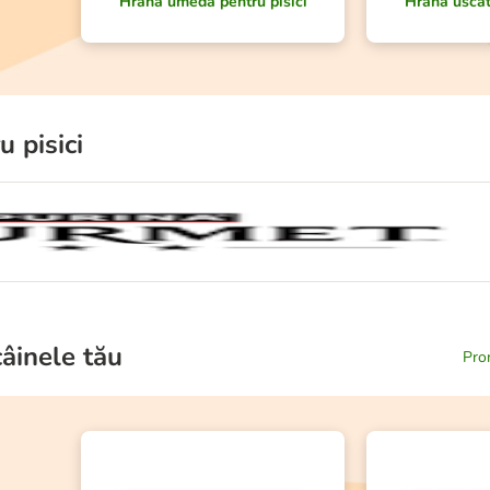
Hrană umedă pentru pisici
Hrană uscat
 pisici
âinele tău
Prom