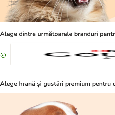
Alege dintre următoarele branduri pentru
Alege hrană și gustări premium pentru c