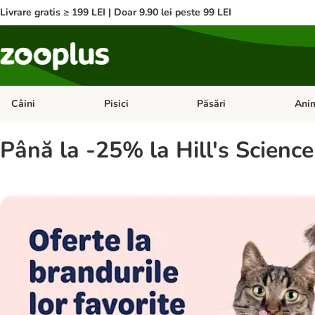
Livrare gratis ≥ 199 LEI | Doar 9.90 lei peste 99 LEI
Câini
Pisici
Păsări
Anim
Deschideți meniul cu categorii: Câini
Deschideți meniul cu categorii:
Deschid
Până la -25% la Hill's Science