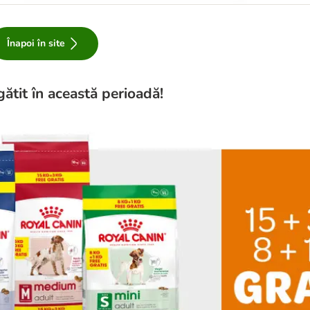
Înapoi în site
gătit în această perioadă!