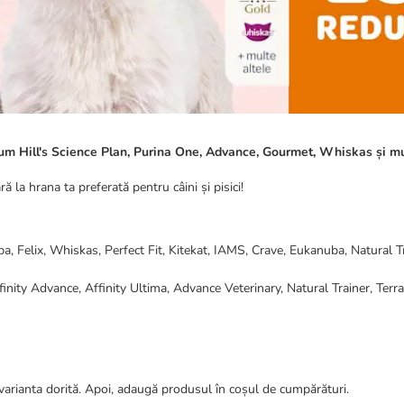
um Hill's Science Plan, Purina One, Advance, Gourmet, Whiskas și mul
 la hrana ta preferată pentru câini și pisici!
a, Felix, Whiskas, Perfect Fit, Kitekat, IAMS, Crave, Eukanuba, Natural Tr
nity Advance, Affinity Ultima, Advance Veterinary, Natural Trainer, Terra
 varianta dorită. Apoi, adaugă produsul în coșul de cumpărături.