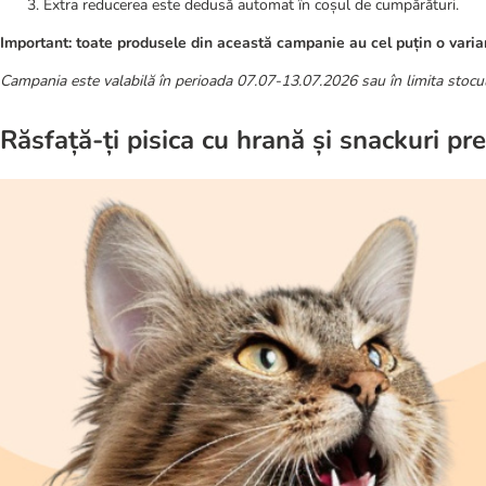
Extra reducerea este dedusă automat în coșul de cumpărături.
Important: toate produsele din această campanie au cel puțin o varian
Campania este valabilă în perioada 07.07-13.07.2026 sau în limita stocul
Răsfață-ți pisica cu hrană și snackuri p