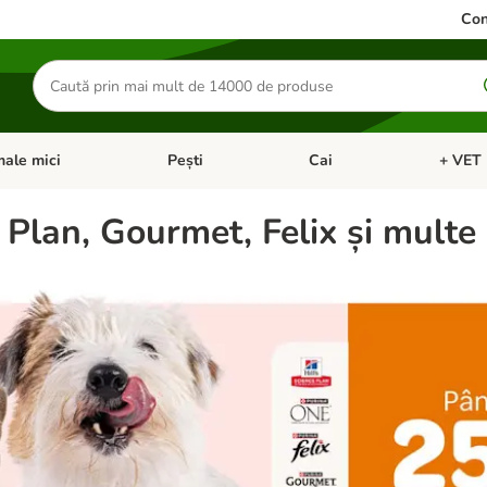
Con
Căutare
produse
ale mici
Pești
Cai
+ VET 
 Pisici
eți meniul cu categorii: Păsări
Deschideți meniul cu categorii: Animale mici
Deschideți meniul cu categori
Deschideț
 Plan, Gourmet, Felix și multe 