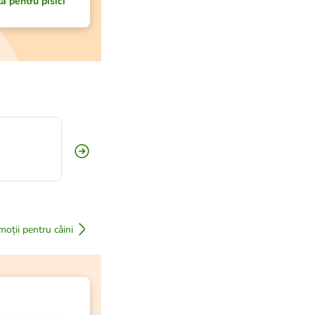
ă pentru pisici
oții pentru câini