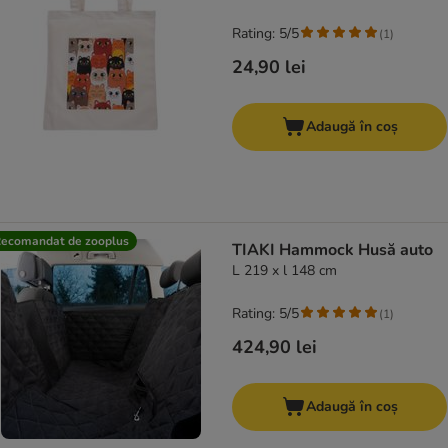
Rating: 5/5
(
1
)
24,90 lei
Adaugă în coș
ecomandat de zooplus
TIAKI Hammock Husă auto
L 219 x l 148 cm
Rating: 5/5
(
1
)
424,90 lei
Adaugă în coș