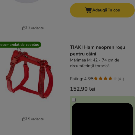
Adaugă în coș
3 variante
ecomandat de zooplus
TIAKI Ham neopren roșu
pentru câini
Mărimea M: 42 - 74 cm de
circumferință toracică
Rating: 4.3/5
(
41
)
152,90 lei
5 variante