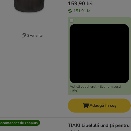
159,90 lei
151,91 lei
2 variante
Aplică voucherul - Economisești
-15%
Adaugă în coș
ecomandat de zooplus
TIAKI Libelulă undiță pentru