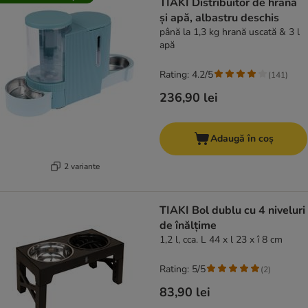
TIAKI Distribuitor de hrană
și apă, albastru deschis
până la 1,3 kg hrană uscată & 3 l
apă
Rating: 4.2/5
(
141
)
236,90 lei
Adaugă în coș
2 variante
TIAKI Bol dublu cu 4 niveluri
de înălțime
1,2 l, cca. L 44 x l 23 x î 8 cm
Rating: 5/5
(
2
)
83,90 lei