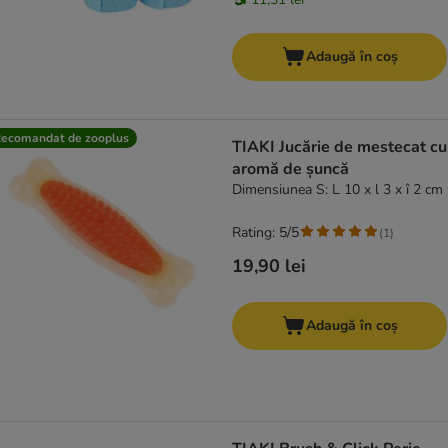
Adaugă în coș
ecomandat de zooplus
TIAKI Jucărie de mestecat cu
aromă de șuncă
Dimensiunea S: L 10 x l 3 x î 2 cm
Rating: 5/5
(
1
)
19,90 lei
Adaugă în coș