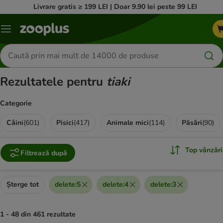
Livrare gratis ≥ 199 LEI | Doar 9.90 lei peste 99 LEI
Categorii
Căutare
produse
Rezultatele pentru
tiaki
Categorie
Câini
(
601
)
Pisici
(
417
)
Animale mici
(
114
)
Păsări
(
90
)
Top vânzări
Filtrează după
Șterge tot
delete
:
5
delete
:
4
delete
:
3
1 - 48 din 461 rezultate