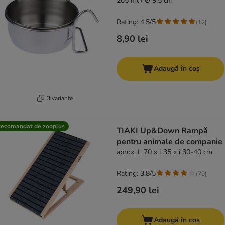
265 ml / Ø 9,5 cm
Rating: 4.5/5
(
12
)
8,90 lei
Adaugă în coș
3 variante
ecomandat de zooplus
TIAKI Up&Down Rampă
pentru animale de companie
aprox. L 70 x l 35 x î 30-40 cm
Rating: 3.8/5
(
70
)
249,90 lei
Adaugă în coș