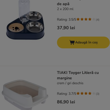
de apă
2 x 200 ml
Rating: 3.5/5
(
4
)
37,90 lei
Adaugă în coș
TIAKI Toyger Litieră cu
margine
crem / gri deschis
Rating: 3.7/5
(
3
)
86,90 lei