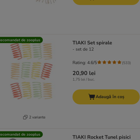
ecomandat de zooplus
TIAKI Set spirale
- set de 12
Rating: 4.6/5
(
533
)
20,90 lei
1,75 lei / buc.
Adaugă în coș
2 variante
ecomandat de zooplus
TIAKI Rocket Tunel pisici