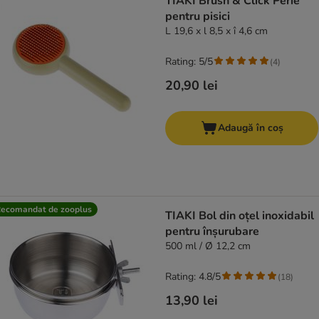
TIAKI Brush & Click Perie
pentru pisici
L 19,6 x l 8,5 x î 4,6 cm
Rating: 5/5
(
4
)
20,90 lei
Adaugă în coș
ecomandat de zooplus
TIAKI Bol din oțel inoxidabil
pentru înșurubare
500 ml / Ø 12,2 cm
Rating: 4.8/5
(
18
)
13,90 lei