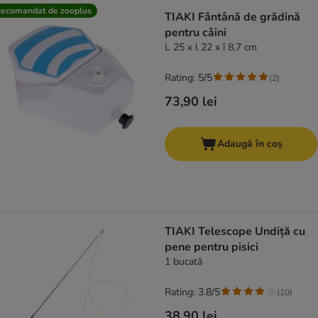
ecomandat de zooplus
TIAKI Fântână de grădină
pentru câini
L 25 x l 22 x î 8,7 cm
Rating: 5/5
(
2
)
73,90 lei
Adaugă în coș
TIAKI Telescope Undiță cu
pene pentru pisici
1 bucată
Rating: 3.8/5
(
10
)
38,90 lei