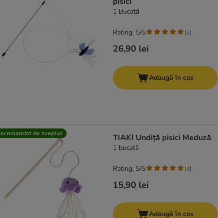
pisici
1 Bucată
Rating: 5/5
(
3
)
26,90 lei
Adaugă în coș
ecomandat de zooplus
TIAKI Undiță pisici Meduză
1 bucată
Rating: 5/5
(
4
)
15,90 lei
Adaugă în coș