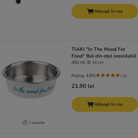
Adaugă în coș
TIAKI "In The Mood For
Food" Bol din oțel inoxidabil
450 ml, Ø 14 cm
Rating: 4.6/5
(
18
)
21,90 lei
Adaugă în coș
2 variante