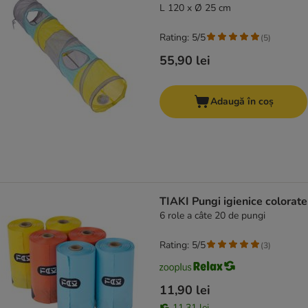
L 120 x Ø 25 cm
Rating: 5/5
(
5
)
55,90 lei
Adaugă în coș
TIAKI Pungi igienice colorate
6 role a câte 20 de pungi
Rating: 5/5
(
3
)
11,90 lei
11,31 lei