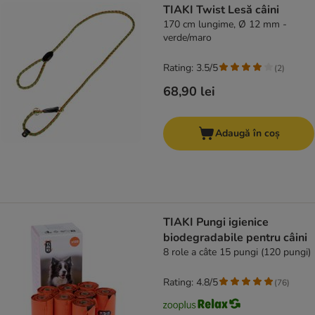
TIAKI Twist Lesă câini
170 cm lungime, Ø 12 mm -
verde/maro
Rating: 3.5/5
(
2
)
68,90 lei
Adaugă în coș
TIAKI Pungi igienice
biodegradabile pentru câini
8 role a câte 15 pungi (120 pungi)
Rating: 4.8/5
(
76
)