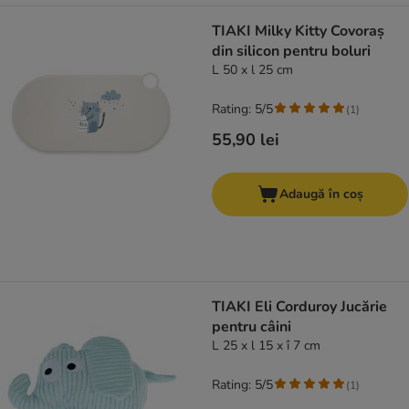
TIAKI Milky Kitty Covoraș
din silicon pentru boluri
L 50 x l 25 cm
Rating: 5/5
(
1
)
55,90 lei
Adaugă în coș
TIAKI Eli Corduroy Jucărie
pentru câini
L 25 x l 15 x î 7 cm
Rating: 5/5
(
1
)