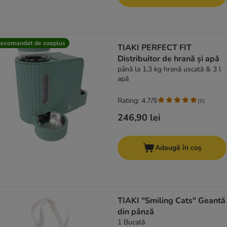
ecomandat de zooplus
TIAKI PERFECT FIT
Distribuitor de hrană și apă
până la 1,3 kg hrană uscată & 3 l
apă
Rating: 4.7/5
(
6
)
246,90 lei
Adaugă în coș
TIAKI "Smiling Cats" Geantă
din pânză
1 Bucată