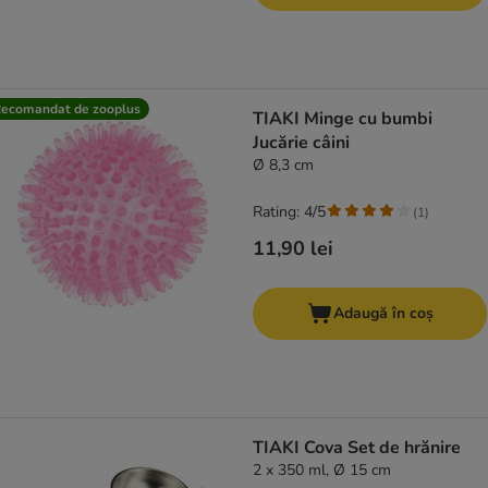
ecomandat de zooplus
TIAKI Minge cu bumbi
Jucărie câini
Ø 8,3 cm
Rating: 4/5
(
1
)
11,90 lei
Adaugă în coș
TIAKI Cova Set de hrănire
2 x 350 ml, Ø 15 cm