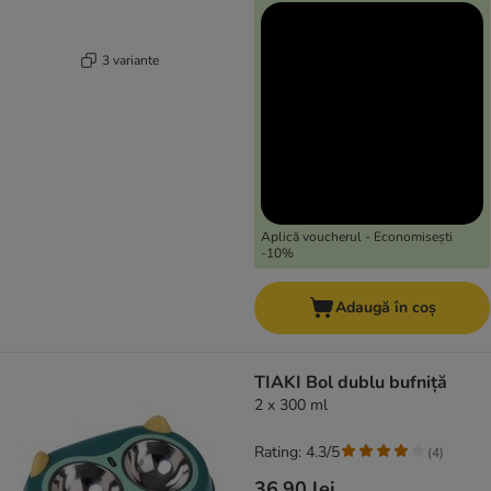
3 variante
Aplică voucherul - Economisești
-10%
Adaugă în coș
TIAKI Bol dublu bufniță
2 x 300 ml
Rating: 4.3/5
(
4
)
36,90 lei