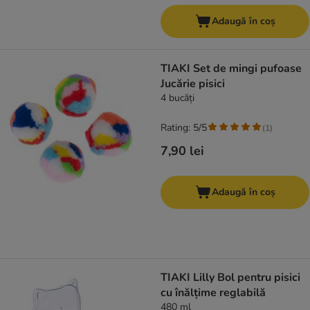
Adaugă în coș
TIAKI Set de mingi pufoase
Jucărie pisici
4 bucăți
Rating: 5/5
(
1
)
7,90 lei
Adaugă în coș
TIAKI Lilly Bol pentru pisici
cu înălțime reglabilă
480 ml