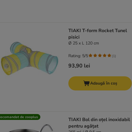
TIAKI T-form Rocket Tunel
pisici
Ø 25 x L 120 cm
Rating: 5/5
(
1
)
93,90 lei
Adaugă în coș
ecomandat de zooplus
TIAKI Bol din oțel inoxidabil
pentru agățat