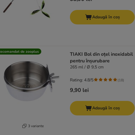
Adaugă în coș
ecomandat de zooplus
TIAKI Bol din oțel inoxidabil
pentru înșurubare
265 ml / Ø 9,5 cm
Rating: 4.8/5
(
18
)
9,90 lei
Adaugă în coș
3 variante