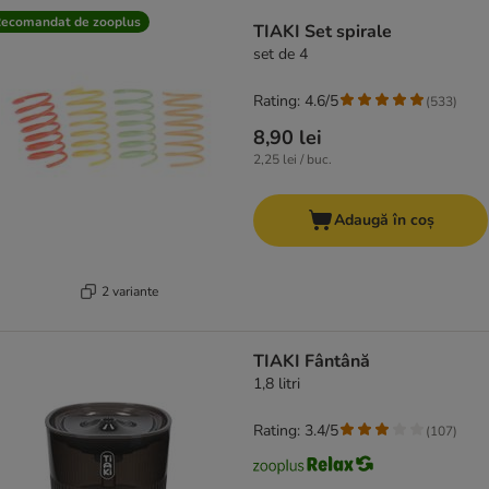
product items have been changed
ecomandat de zooplus
TIAKI Set spirale
set de 4
Rating: 4.6/5
(
533
)
8,90 lei
2,25 lei / buc.
Adaugă în coș
2 variante
TIAKI Fântână
1,8 litri
Rating: 3.4/5
(
107
)