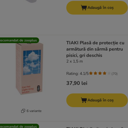
Adaugă în coș
ecomandat de zooplus
TIAKI Plasă de protecție cu
armătură din sârmă pentru
pisici, gri deschis
2 x 1,5 m
Rating: 4.1/5
(
70
)
37,90 lei
Adaugă în coș
6 variante
ecomandat de zooplus