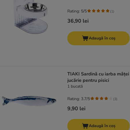
Rating: 5/5
(
1
)
36,90 lei
Adaugă în coș
TIAKI Sardină cu iarba mâței
jucărie pentru pisici
1 bucată
Rating: 3.7/5
(
3
)
9,90 lei
Adaugă în coș