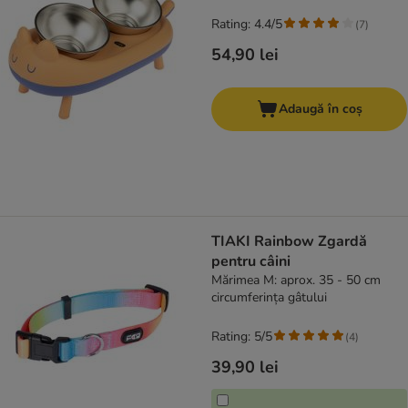
Rating: 4.4/5
(
7
)
54,90 lei
Adaugă în coș
TIAKI Rainbow Zgardă
pentru câini
Mărimea M: aprox. 35 - 50 cm
circumferința gâtului
Rating: 5/5
(
4
)
39,90 lei