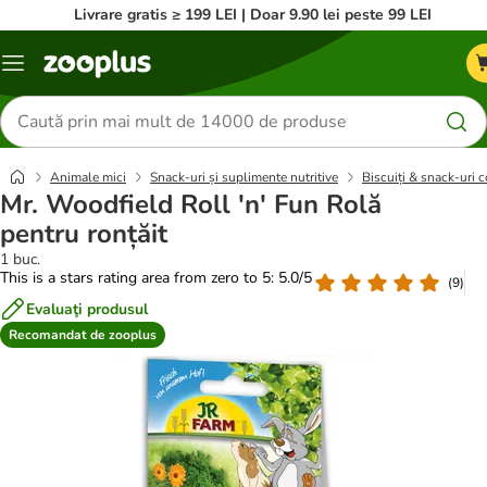
Livrare gratis ≥ 199 LEI | Doar 9.90 lei peste 99 LEI
Categorii
Căutare
produse
Animale mici
Snack-uri și suplimente nutritive
Biscuiți & snack-uri 
Mr. Woodfield Roll 'n' Fun Rolă
pentru ronțăit
1 buc.
This is a stars rating area from zero to 5: 5.0/5
(
9
)
Evaluaţi produsul
Recomandat de zooplus