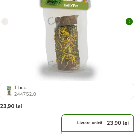
1 buc.
244752.0
23,90 lei
23,90 lei
Livrare unică