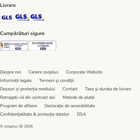
Livrare
GLS Shipping Method
GLS Locker Shipping Method
GLS Parcel Shop Shipping Method
Cumpărături sigure
Security
Security
Despre noi
Cariere zooplus
Corporate Website
Informații legale
Termeni şi condiţii
Deșeuri și protecția mediului
Contact
Taxa şi durata de livrare
Retrageți-vă din contract aici
Metode de plată
Program de afiliere
Declarație de accesibilitate
Confidenţialitate & protecția datelor
DSA
© zooplus SE
2026