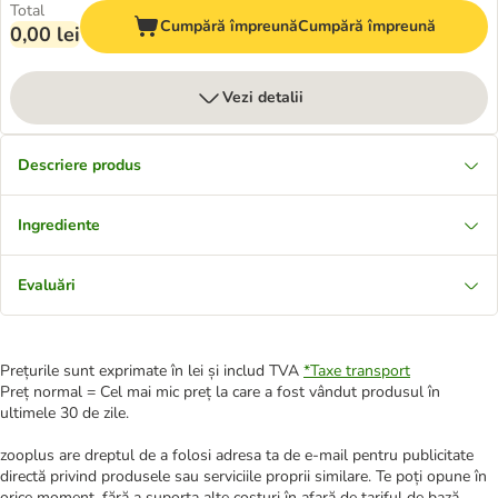
Total
Cumpără împreună
Cumpără împreună
0,00 lei
Vezi detalii
Descriere produs
Ingrediente
Evaluări
Prețurile sunt exprimate în lei și includ TVA
*
Taxe transport
Preț normal = Cel mai mic preț la care a fost vândut produsul în
ultimele 30 de zile.
zooplus are dreptul de a folosi adresa ta de e-mail pentru publicitate
directă privind produsele sau serviciile proprii similare. Te poți opune în
orice moment, fără a suporta alte costuri în afară de tariful de bază