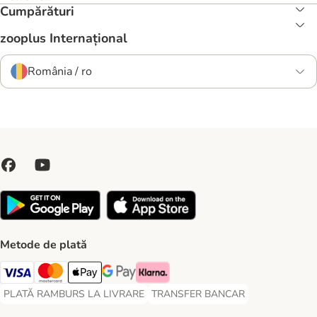
Cumpărături
zooplus Internațional
România / ro
Metode de plată
Visa Payment Method
Master Card Payment Method
Apple Pay Payment Method
Google Pay Payment Method
Klarna Payment Method
PLATĂ RAMBURS LA LIVRARE
TRANSFER BANCAR
PLATĂ RAMBURS LA LIVRARE Payment Method
TRANSFER BANCAR Payment Metho