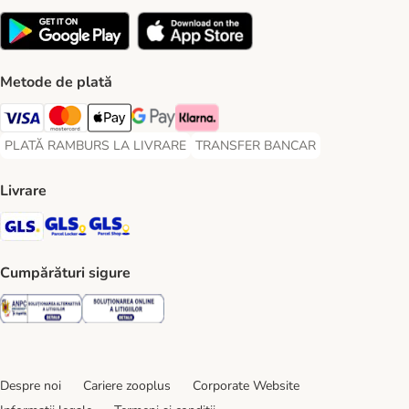
Metode de plată
Visa Payment Method
Master Card Payment Method
Apple Pay Payment Method
Google Pay Payment Method
Klarna Payment Method
PLATĂ RAMBURS LA LIVRARE
TRANSFER BANCAR
PLATĂ RAMBURS LA LIVRARE Payment Method
TRANSFER BANCAR Payment Metho
Livrare
GLS Shipping Method
GLS Locker Shipping Method
GLS Parcel Shop Shipping Method
Cumpărături sigure
Security
Security
Despre noi
Cariere zooplus
Corporate Website