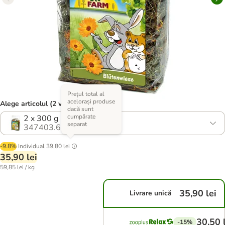
Prețul total al
acelorași produse
Alege articolul (2 variante)
dacă sunt
cumpărate
2 x 300 g
separat
347403.6
-9.8%
Individual
39,80 lei
35,90 lei
59,85 lei / kg
35,90 lei
Livrare unică
30,50 
-15%