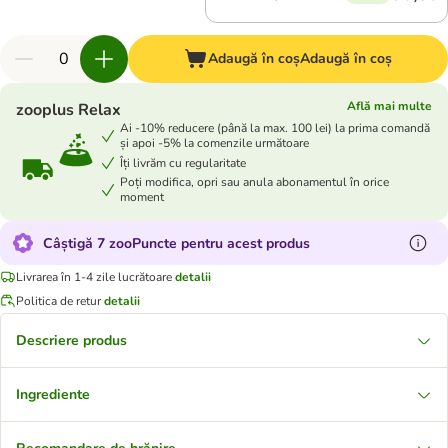
Adaugă în coș
Adaugă în coș
Află mai multe
zooplus Relax
Ai -10% reducere (până la max. 100 lei) la prima comandă
și apoi -5% la comenzile următoare
Îți livrăm cu regularitate
Poți modifica, opri sau anula abonamentul în orice
moment
Câștigă 7 zooPuncte pentru acest produs
Livrarea în 1-4 zile lucrătoare
detalii
Politica de retur
detalii
Descriere produs
Ingrediente