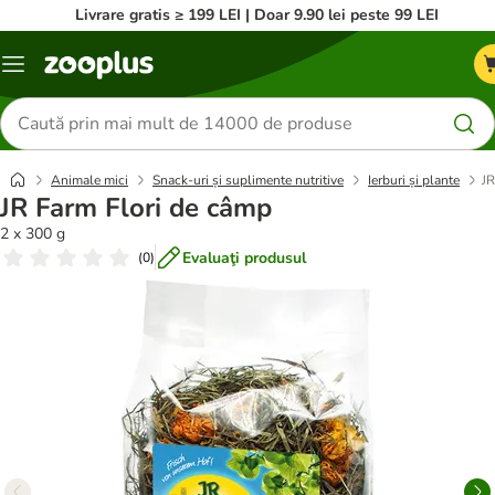
Livrare gratis ≥ 199 LEI | Doar 9.90 lei peste 99 LEI
Categorii
Căutare
produse
Animale mici
Snack-uri și suplimente nutritive
Ierburi și plante
JR
JR Farm Flori de câmp
2 x 300 g
Evaluaţi produsul
(
0
)