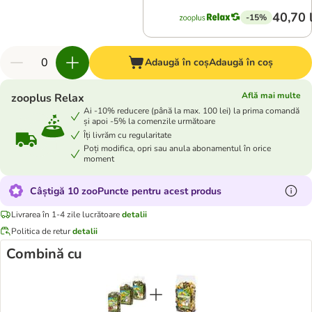
40,70 
-15%
Adaugă în coș
Adaugă în coș
Află mai multe
zooplus Relax
Ai -10% reducere (până la max. 100 lei) la prima comandă
și apoi -5% la comenzile următoare
Îți livrăm cu regularitate
Poți modifica, opri sau anula abonamentul în orice
moment
Câștigă 10 zooPuncte pentru acest produs
Livrarea în 1-4 zile lucrătoare
detalii
Politica de retur
detalii
Combină cu