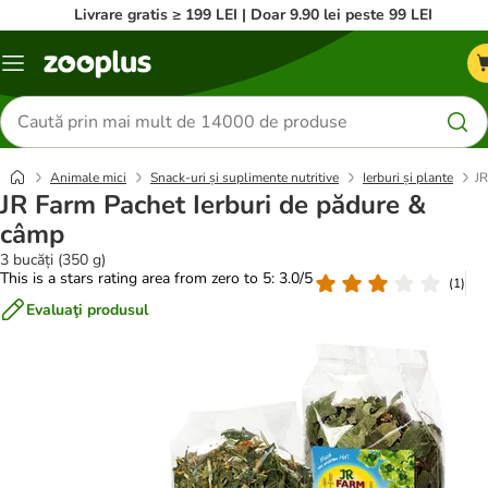
Livrare gratis ≥ 199 LEI | Doar 9.90 lei peste 99 LEI
Categorii
Căutare
produse
Animale mici
Snack-uri și suplimente nutritive
Ierburi și plante
JR
JR Farm Pachet Ierburi de pădure &
câmp
3 bucăți (350 g)
This is a stars rating area from zero to 5: 3.0/5
(
1
)
Evaluaţi produsul