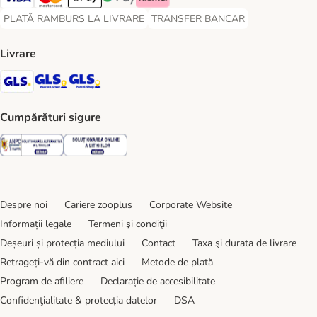
Visa Payment Method
Master Card Payment Method
Apple Pay Payment Method
Google Pay Payment Method
Klarna Payment Method
PLATĂ RAMBURS LA LIVRARE
TRANSFER BANCAR
PLATĂ RAMBURS LA LIVRARE Payment Method
TRANSFER BANCAR Payment Metho
Livrare
GLS Shipping Method
GLS Locker Shipping Method
GLS Parcel Shop Shipping Method
Cumpărături sigure
Security
Security
Despre noi
Cariere zooplus
Corporate Website
Informații legale
Termeni şi condiţii
Deșeuri și protecția mediului
Contact
Taxa şi durata de livrare
Retrageți-vă din contract aici
Metode de plată
Program de afiliere
Declarație de accesibilitate
Confidenţialitate & protecția datelor
DSA