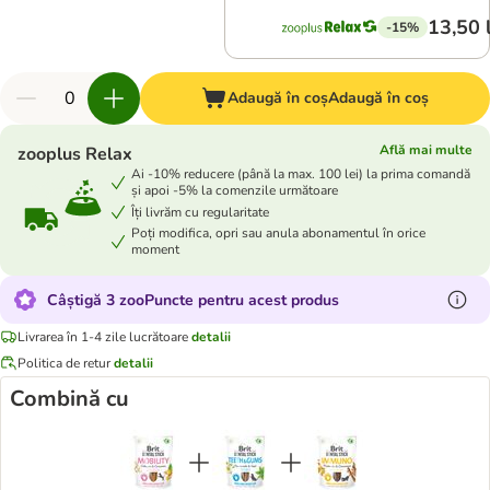
13,50 
-15%
Adaugă în coș
Adaugă în coș
Află mai multe
zooplus Relax
Ai -10% reducere (până la max. 100 lei) la prima comandă
și apoi -5% la comenzile următoare
Îți livrăm cu regularitate
Poți modifica, opri sau anula abonamentul în orice
moment
Câștigă 3 zooPuncte pentru acest produs
Livrarea în 1-4 zile lucrătoare
detalii
Politica de retur
detalii
Combină cu