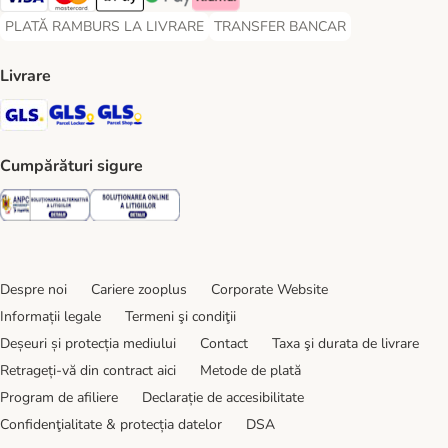
Visa Payment Method
Master Card Payment Method
Apple Pay Payment Method
Google Pay Payment Method
Klarna Payment Method
PLATĂ RAMBURS LA LIVRARE
TRANSFER BANCAR
PLATĂ RAMBURS LA LIVRARE Payment Method
TRANSFER BANCAR Payment Metho
Livrare
GLS Shipping Method
GLS Locker Shipping Method
GLS Parcel Shop Shipping Method
Cumpărături sigure
Security
Security
Despre noi
Cariere zooplus
Corporate Website
Informații legale
Termeni şi condiţii
Deșeuri și protecția mediului
Contact
Taxa şi durata de livrare
Retrageți-vă din contract aici
Metode de plată
Program de afiliere
Declarație de accesibilitate
Confidenţialitate & protecția datelor
DSA