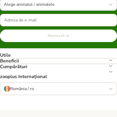
Alege animalul / animalele
Abonează-te
Utile
Beneficii
Cumpărături
zooplus Internațional
România / ro