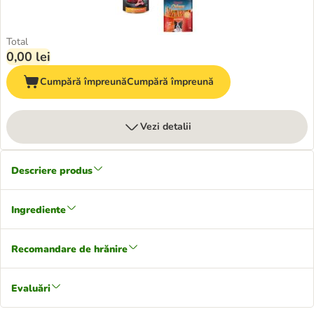
Total
0,00 lei
Cumpără împreună
Cumpără împreună
Vezi detalii
Descriere produs
Ingrediente
Recomandare de hrănire
Evaluări