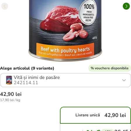
Alege articolul (9 variante)
% vouchere disponibile
Vită și inimi de pasăre
242114.11
42,90 lei
17,90 lei / kg
42,90 lei
Livrare unică