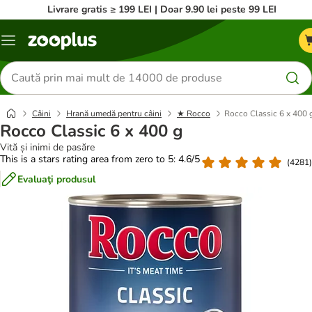
Livrare gratis ≥ 199 LEI | Doar 9.90 lei peste 99 LEI
Categorii
Căutare
produse
Câini
Hrană umedă pentru câini
★ Rocco
Rocco Classic 6 x 400 
Rocco Classic 6 x 400 g
Vită și inimi de pasăre
This is a stars rating area from zero to 5: 4.6/5
(
4281
)
Evaluaţi produsul