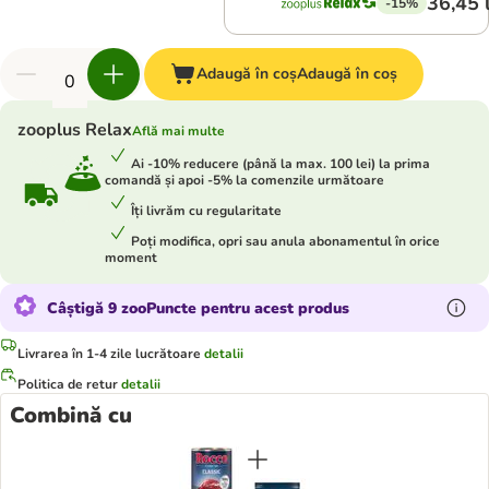
36,45 
-15%
Adaugă în coș
Adaugă în coș
zooplus Relax
Află mai multe
Ai -10% reducere (până la max. 100 lei) la prima
comandă și apoi -5% la comenzile următoare
Îți livrăm cu regularitate
Poți modifica, opri sau anula abonamentul în orice
moment
Câștigă 9 zooPuncte pentru acest produs
Livrarea în 1-4 zile lucrătoare
detalii
Politica de retur
detalii
Combină cu