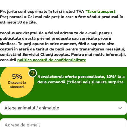
Prețurile sunt exprimate în lei și includ TVA
*
Taxe transport
Preț normal = Cel mai mic preț la care a fost vândut produsul în
ultimele 30 de zile.
zooplus are dreptul de a folosi adresa ta de e-mail pentru
publicitate directă privind produsele sau serviciile proprii
similare. Te poți opune în orice moment, fără a suporta alte
costuri în afară de tariful de bază pentru transmiterea mesajului,
contactând Serviciul Clienți zooplus. Pentru mai multe informații,
consultă
politica noastră de confidențialitate
5%
Newsletterul: oferte personalizate, 10%* la a
doua comandă (*clienți noi) și multe surprize
Discount la
abonare!
Alege animalul / animalele