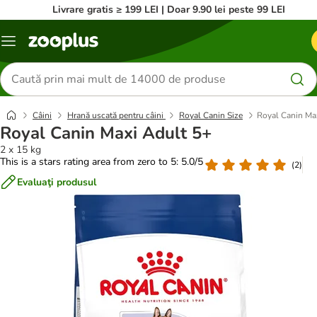
Livrare gratis ≥ 199 LEI | Doar 9.90 lei peste 99 LEI
Categorii
Căutare
produse
Câini
Hrană uscată pentru câini
Royal Canin Size
Royal Canin Ma
Royal Canin Maxi Adult 5+
2 x 15 kg
This is a stars rating area from zero to 5: 5.0/5
(
2
)
Evaluaţi produsul