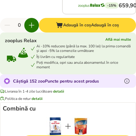
659,90
-15%
Adaugă în coș
Adaugă în coș
Află mai multe
zooplus Relax
Ai -10% reducere (până la max. 100 lei) la prima comandă
și apoi -5% la comenzile următoare
Îți livrăm cu regularitate
Poți modifica, opri sau anula abonamentul în orice
moment
Câștigă 152 zooPuncte pentru acest produs
Livrarea în 1-4 zile lucrătoare
detalii
Politica de retur
detalii
Combină cu