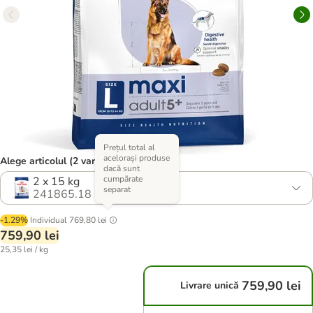
Prețul total al
acelorași produse
Alege articolul (2 variante)
dacă sunt
cumpărate
2 x 15 kg
separat
241865.18
-1.29%
Individual
769,80 lei
759,90 lei
25,35 lei / kg
759,90 lei
Livrare unică