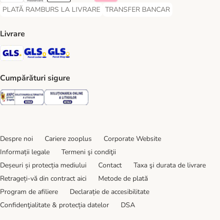
PLATĂ RAMBURS LA LIVRARE
TRANSFER BANCAR
PLATĂ RAMBURS LA LIVRARE Payment Method
TRANSFER BANCAR Payment Metho
Livrare
GLS Shipping Method
GLS Locker Shipping Method
GLS Parcel Shop Shipping Method
Cumpărături sigure
Security
Security
Despre noi
Cariere zooplus
Corporate Website
Informații legale
Termeni şi condiţii
Deșeuri și protecția mediului
Contact
Taxa şi durata de livrare
Retrageți-vă din contract aici
Metode de plată
Program de afiliere
Declarație de accesibilitate
Confidenţialitate & protecția datelor
DSA