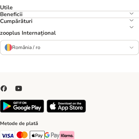
Utile
Beneficii
Cumpărături
zooplus Internațional
România / ro
Metode de plată
Visa Payment Method
Master Card Payment Method
Apple Pay Payment Method
Google Pay Payment Method
Klarna Payment Method