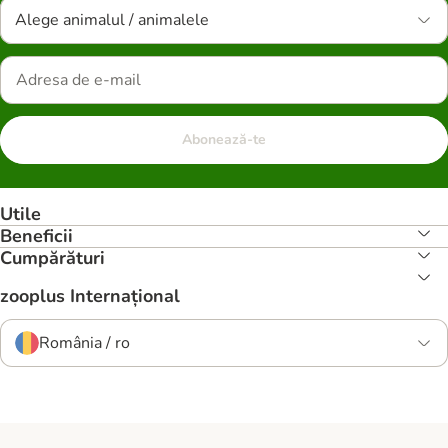
Alege animalul / animalele
Abonează-te
Utile
Beneficii
Cumpărături
zooplus Internațional
România / ro