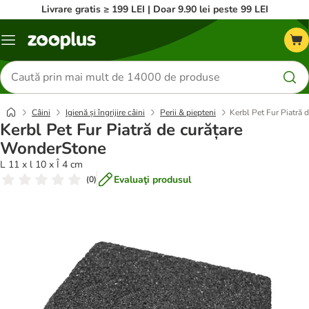
Livrare gratis ≥ 199 LEI | Doar 9.90 lei peste 99 LEI
Categorii
Căutare
produse
Câini
Igienă și îngrijire câini
Perii & piepteni
Kerbl Pet Fur Piatră
Kerbl Pet Fur Piatră de curățare
WonderStone
L 11 x l 10 x Î 4 cm
Evaluaţi produsul
(
0
)