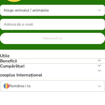
Alege animalul / animalele
Abonează-te
Utile
Beneficii
Cumpărături
zooplus Internațional
România / ro