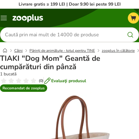
Livrare gratis ≥ 199 LEI | Doar 9.90 lei peste 99 LEI
Categorii
Căutare
produse
Câini
Părinți de animăluțe - totul pentru TINE
zooplus în călătorie
TIAKI "Dog Mom" Geantă de
cumpărături din pânză
1 bucată
Evaluaţi produsul
(
0
)
Recomandat de zooplus