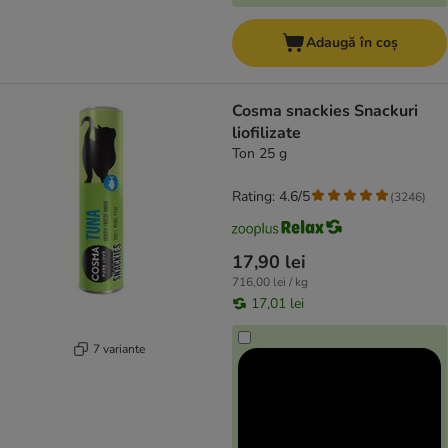
Adaugă în coș
Cosma snackies Snackuri
liofilizate
Ton 25 g
Rating: 4.6/5
(
3246
)
17,90 lei
716,00 lei / kg
17,01 lei
7 variante