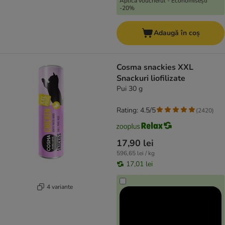
Aplică voucherul - Economisești
-20%
Adaugă în coș
Cosma snackies XXL
Snackuri liofilizate
Pui 30 g
Rating: 4.5/5
(
2420
)
17,90 lei
596,65 lei / kg
17,01 lei
4 variante