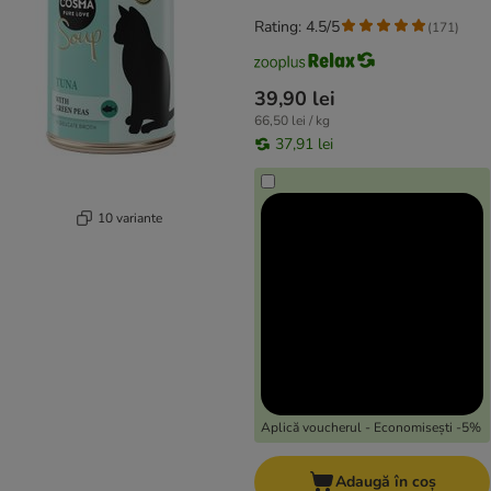
Rating: 4.5/5
(
171
)
39,90 lei
66,50 lei / kg
37,91 lei
10 variante
Aplică voucherul - Economisești -5%
Adaugă în coș