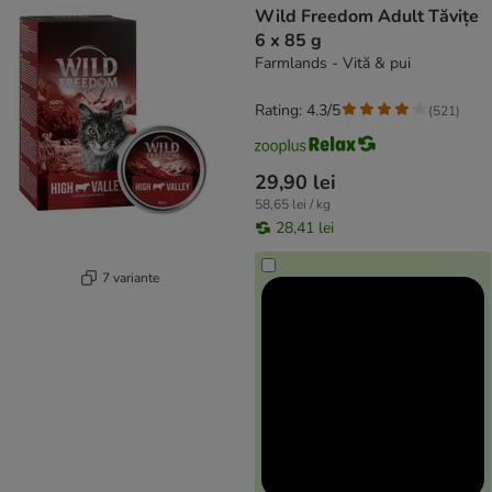
Wild Freedom Adult Tăvițe
6 x 85 g
Farmlands - Vită & pui
Rating: 4.3/5
(
521
)
29,90 lei
58,65 lei / kg
28,41 lei
7 variante