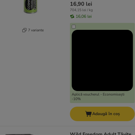
16,90 lei
704,15 lei / kg
16,06 lei
7 variante
Aplică voucherul - Economisești
-10%
Adaugă în coș
Wild Freedom Adult Tăvițe