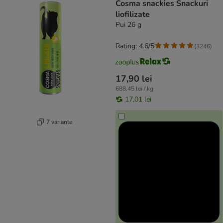
Cosma snackies Snackuri
liofilizate
Pui 26 g
Rating: 4.6/5
(
3246
)
17,90 lei
688,45 lei / kg
17,01 lei
7 variante