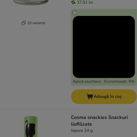
37,91 lei
10 variante
Aplică voucherul - Economisești -5%
Adaugă în coș
Cosma snackies Snackuri
liofilizate
Iepure 24 g