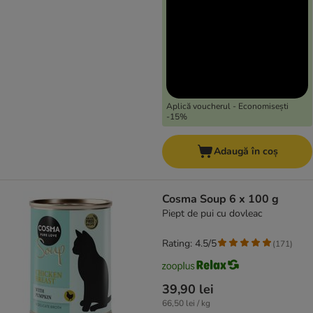
Aplică voucherul - Economisești
-15%
Adaugă în coș
Cosma Soup 6 x 100 g
Piept de pui cu dovleac
Rating: 4.5/5
(
171
)
39,90 lei
66,50 lei / kg