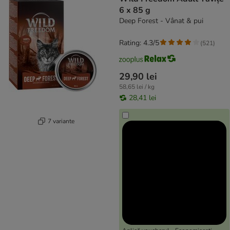
6 x 85 g
Deep Forest - Vânat & pui
Rating: 4.3/5
(
521
)
29,90 lei
58,65 lei / kg
28,41 lei
7 variante