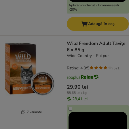
Aplică voucherul - Economisești
-20%
Adaugă în coș
Wild Freedom Adult Tăvițe
6 x 85 g
Wide Country - Pui pur
Rating: 4.3/5
(
521
)
29,90 lei
58,65 lei / kg
28,41 lei
7 variante