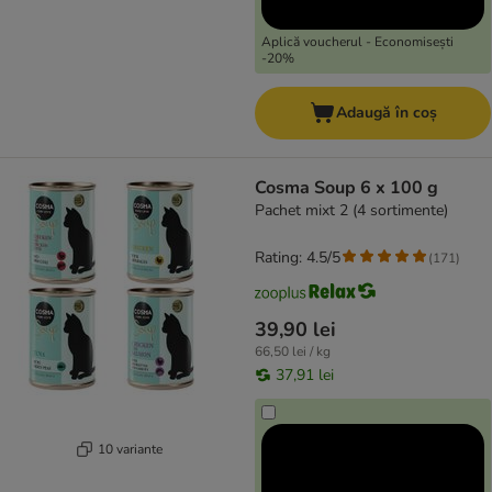
Aplică voucherul - Economisești
-20%
Adaugă în coș
Cosma Soup 6 x 100 g
Pachet mixt 2 (4 sortimente)
Rating: 4.5/5
(
171
)
39,90 lei
66,50 lei / kg
37,91 lei
10 variante