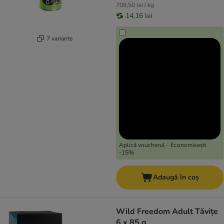
709,50 lei / kg
14,16 lei
7 variante
Aplică voucherul - Economisești
-15%
Adaugă în coș
Wild Freedom Adult Tăvițe
6 x 85 g