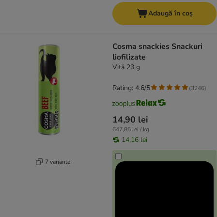
Adaugă în coș
Cosma snackies Snackuri
liofilizate
Vită 23 g
Rating: 4.6/5
(
3246
)
14,90 lei
647,85 lei / kg
14,16 lei
7 variante