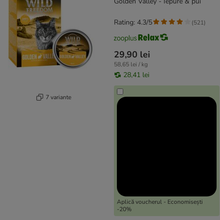
Golden Valley - Iepure & pui
Rating: 4.3/5
(
521
)
29,90 lei
58,65 lei / kg
28,41 lei
7 variante
Aplică voucherul - Economisești
-20%