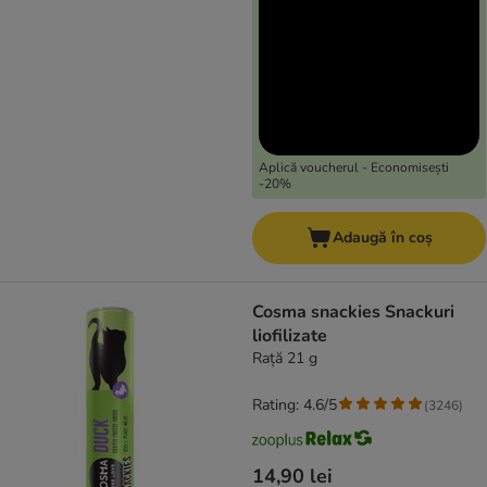
Aplică voucherul - Economisești
-20%
Adaugă în coș
Cosma snackies Snackuri
liofilizate
Rață 21 g
Rating: 4.6/5
(
3246
)
14,90 lei