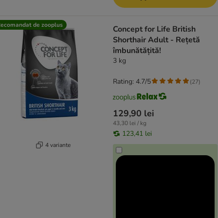
ecomandat de zooplus
Concept for Life British
Shorthair Adult - Rețetă
îmbunătățită!
3 kg
Rating: 4.7/5
(
27
)
129,90 lei
43,30 lei / kg
123,41 lei
4 variante