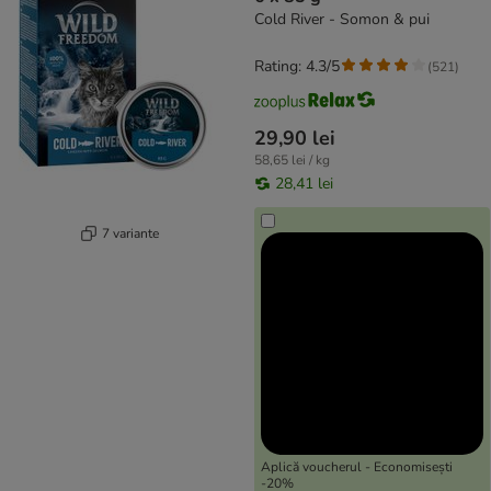
Cold River - Somon & pui
Rating: 4.3/5
(
521
)
29,90 lei
58,65 lei / kg
28,41 lei
7 variante
Aplică voucherul - Economisești
-20%