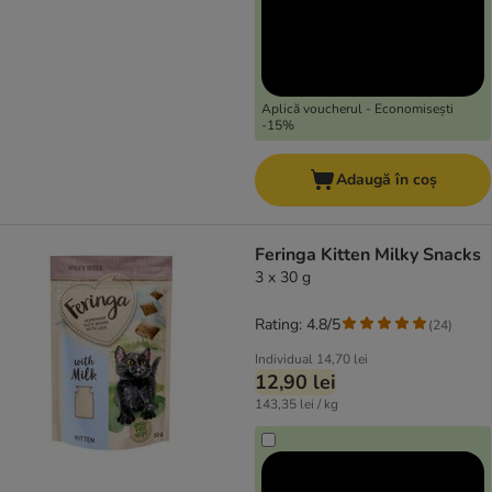
Aplică voucherul - Economisești
-15%
Adaugă în coș
Feringa Kitten Milky Snacks
3 x 30 g
Rating: 4.8/5
(
24
)
Individual
14,70 lei
12,90 lei
143,35 lei / kg