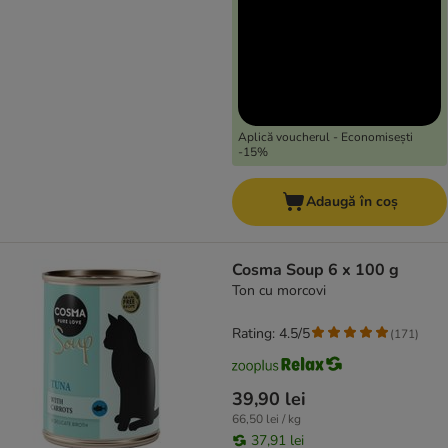
Aplică voucherul - Economisești
-15%
Adaugă în coș
Cosma Soup 6 x 100 g
Ton cu morcovi
Rating: 4.5/5
(
171
)
39,90 lei
66,50 lei / kg
37,91 lei