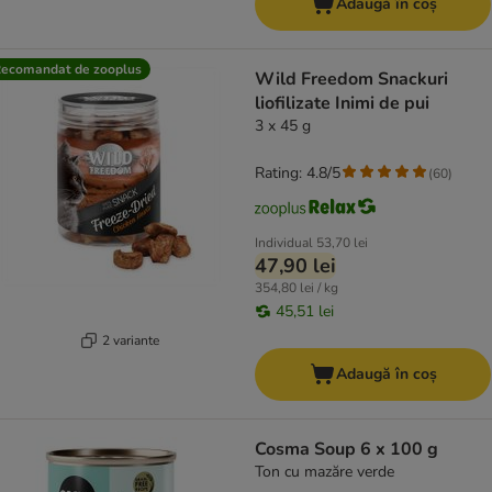
Adaugă în coș
ecomandat de zooplus
Wild Freedom Snackuri
liofilizate Inimi de pui
3 x 45 g
Rating: 4.8/5
(
60
)
Individual
53,70 lei
47,90 lei
354,80 lei / kg
45,51 lei
2 variante
Adaugă în coș
Cosma Soup 6 x 100 g
Ton cu mazăre verde