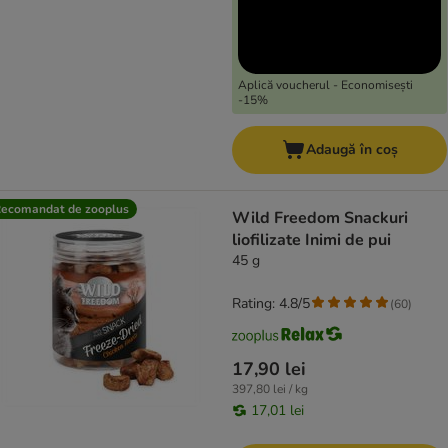
Aplică voucherul - Economisești
-15%
Adaugă în coș
ecomandat de zooplus
Wild Freedom Snackuri
liofilizate Inimi de pui
45 g
Rating: 4.8/5
(
60
)
17,90 lei
397,80 lei / kg
17,01 lei