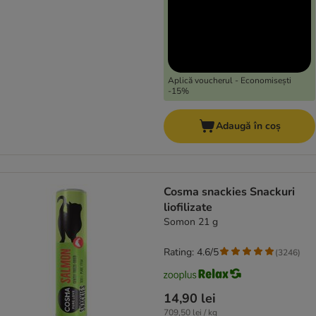
Aplică voucherul - Economisești
-15%
Adaugă în coș
Cosma snackies Snackuri
liofilizate
Somon 21 g
Rating: 4.6/5
(
3246
)
14,90 lei
709,50 lei / kg