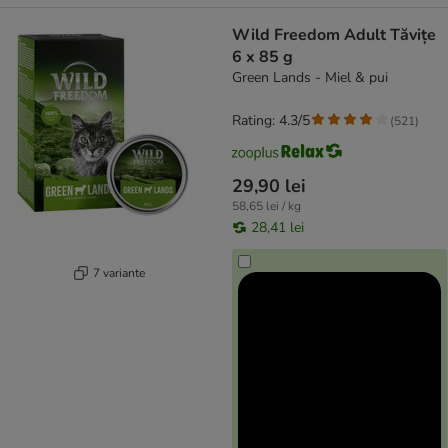
Wild Freedom Adult Tăvițe
6 x 85 g
Green Lands - Miel & pui
Rating: 4.3/5
(
521
)
29,90 lei
58,65 lei / kg
28,41 lei
7 variante