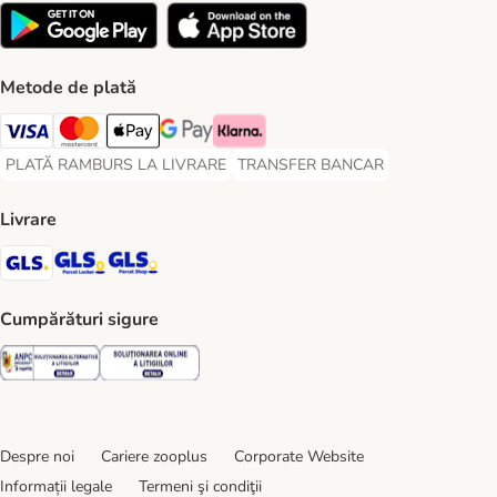
Metode de plată
Visa Payment Method
Master Card Payment Method
Apple Pay Payment Method
Google Pay Payment Method
Klarna Payment Method
PLATĂ RAMBURS LA LIVRARE
TRANSFER BANCAR
PLATĂ RAMBURS LA LIVRARE Payment Method
TRANSFER BANCAR Payment Metho
Livrare
GLS Shipping Method
GLS Locker Shipping Method
GLS Parcel Shop Shipping Method
Cumpărături sigure
Security
Security
Despre noi
Cariere zooplus
Corporate Website
Informații legale
Termeni şi condiţii