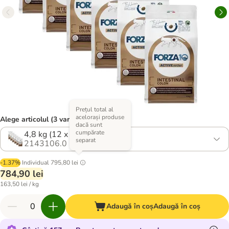
Prețul total al
acelorași produse
Alege articolul (3 variante)
dacă sunt
cumpărate
4,8 kg (12 x 400 g)
separat
2143106.0
-1.37%
Individual
795,80 lei
784,90 lei
163,50 lei / kg
Adaugă în coș
Adaugă în coș