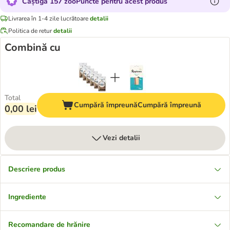
Câștigă 157 zooPuncte pentru acest produs
Livrarea în 1-4 zile lucrătoare
detalii
Politica de retur
detalii
Combină cu
Total
Cumpără împreună
Cumpără împreună
0,00 lei
Vezi detalii
Descriere produs
Ingrediente
Recomandare de hrănire