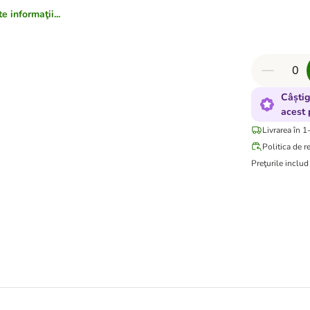
 informaţii...
Câștig
acest 
Livrarea în 1
Politica de r
Preţurile inclu