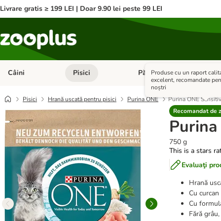
Livrare gratis ≥ 199 LEI | Doar 9.90 lei peste 99 LEI
Câini
Pisici
Păsări
Anim
Produse cu un raport calit
Deschideți meniul cu categorii: Câini
Deschideți meniul cu categorii:
Deschid
excelent, recomandate pent
noștri
Pisici
Hrană uscată pentru pisici
Purina ONE
Purina ONE Sensiti
Recomandat de 
Purina
750 g
This is a stars r
Evaluaţi pro
Hrană usca
Cu curcan 
Cu formula
Fără grâu, 