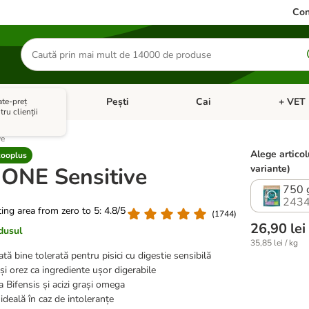
Con
Căutare
produse
ale mici
Pești
Cai
+ VET 
ate-preț
 Pisici
eți meniul cu categorii: Păsări
Deschideți meniul cu categorii: Animale mici
Deschideți meniul cu categori
Deschideț
ru clienții
ve
Alege articol
zooplus
 ONE Sensitive
variante)
750 
2434
ating area from zero to 5: 4.8/5
(
1744
)
26,90 lei
dusul
35,85 lei / kg
tă bine tolerată pentru pisici cu digestie sensibilă
și orez ca ingrediente ușor digerabile
 Bifensis și acizi grași omega
ideală în caz de intoleranțe