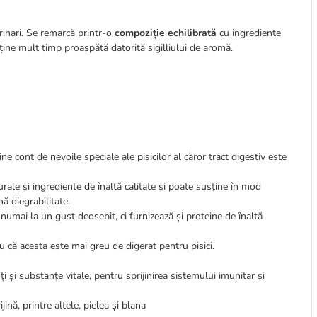
rinari. Se remarcă printr-o
compoziție echilibrată
cu ingrediente
nține mult timp proaspătă datorită sigilliului de aromă.
e cont de nevoile speciale ale pisicilor al căror tract digestiv este
rale și ingrediente de înaltă calitate și poate susține în mod
nă diegrabilitate.
 numai la un gust deosebit, ci furnizează și proteine de înaltă
 că acesta este mai greu de digerat pentru pisici.
 și substanțe vitale, pentru sprijinirea sistemului imunitar și
ijină, printre altele, pielea și blana