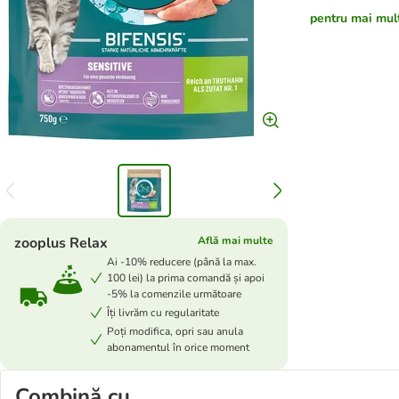
pentru mai multe
zooplus Relax
Află mai multe
Ai -10% reducere (până la max.
100 lei) la prima comandă și apoi
-5% la comenzile următoare
Îți livrăm cu regularitate
Poți modifica, opri sau anula
abonamentul în orice moment
Combină cu