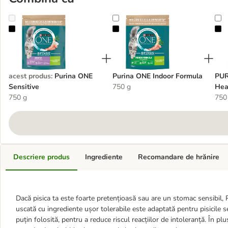
Purina ONE Sensitive
Purina ONE Indoor Formula
P
acest produs
:
Purina ONE
Purina ONE Indoor Formula
PUR
Sensitive
750 g
Hea
750 g
750
Descriere produs
Ingrediente
Recomandare de hrănire
Dacă pisica ta este foarte pretențioasă sau are un stomac sensibil,
uscată cu ingrediente ușor tolerabile este adaptată pentru pisicile s
puțin folosită, pentru a reduce riscul reacțiilor de intoleranță. În p