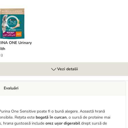
URINA ONE Urinary Health
INA ONE Urinary
lth
 g
Vezi detalii
Evaluări
 Purina One Sensitive poate fi o bună alegere. Această hrană
ensibile. Rețeta este
bogată în curcan
, o sursă de proteine mai
lus, hrana gustoasă include
orez ușor digerabil
drept sursă de