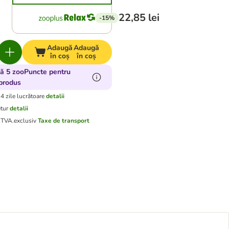
22,85 lei
-15%
Adaugă
Adaugă
în coș
în coș
ă 5 zooPuncte pentru
produs
-4 zile lucrătoare
detalii
etur
detalii
d TVA.
exclusiv
Taxe de transport