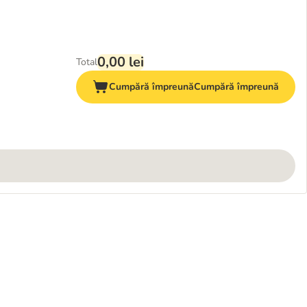
0,00 lei
Total
Cumpără împreună
Cumpără împreună