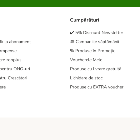
Cumpărături
✔️ 5% Discount Newsletter
5% la abonament
📆 Campaniile săptămânii
compense
% Produse în Promoție
ere zooplus
Voucherele Mele
pentru ONG-uri
Produse cu livrare gratuită
tru Crescători
Lichidare de stoc
ere
Produse cu EXTRA voucher