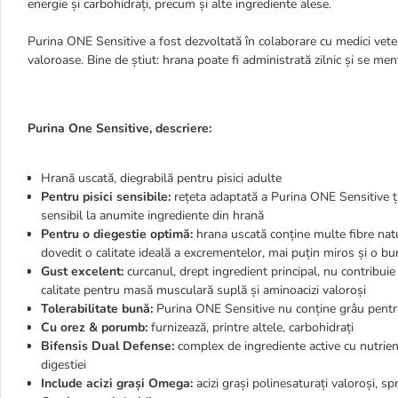
energie și carbohidrați, precum și alte ingrediente alese.
Purina ONE Sensitive a fost dezvoltată în colaborare cu medici vete
valoroase. Bine de știut: hrana poate fi administrată zilnic și se me
Purina One Sensitive, descriere:
Hrană uscată, diegrabilă pentru pisici adulte
Pentru pisici sensibile:
rețeta adaptată a Purina ONE Sensitive țin
sensibil la anumite ingrediente din hrană
Pentru o diegestie optimă:
hrana uscată conține multe fibre natu
dovedit o calitate ideală a excrementelor, mai puțin miros și o bu
Gust excelent:
curcanul, drept ingredient principal, nu contribuie
calitate pentru masă musculară suplă și aminoacizi valoroși
Tolerabilitate bună:
Purina ONE Sensitive nu conține grâu pentru
Cu orez & porumb:
furnizează, printre altele, carbohidrați
Bifensis Dual Defense:
complex de ingrediente active cu nutrienți
digestiei
Include acizi grași Omega:
acizi grași polinesaturați valoroși, spr