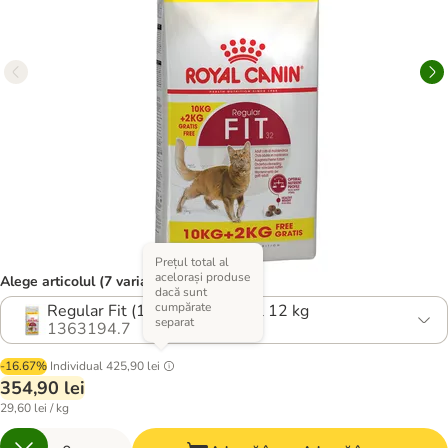
Prețul total al
acelorași produse
Alege articolul (7 variante)
dacă sunt
cumpărate
Regular Fit (10 kg+2 kg) Total 12 kg
separat
1363194.7
-16.67%
Individual
425,90 lei
354,90 lei
29,60 lei / kg