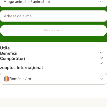
Alege animalul / animalele
Abonează-te
Utile
Beneficii
Cumpărături
zooplus Internațional
România / ro