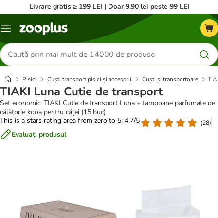
Livrare gratis ≥ 199 LEI | Doar 9.90 lei peste 99 LEI
Categorii
Căutare
produse
Pisici
Cuști transport pisici și accesorii
Cuști și transportoare
TIA
TIAKI Luna Cutie de transport
Set economic: TIAKI Cutie de transport Luna + tampoane parfumate de
călătorie kooa pentru căței (15 buc)
This is a stars rating area from zero to 5: 4.7/5
(
28
)
Evaluaţi produsul