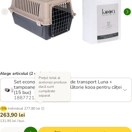
Alege articolul (2 variante)
Prețul total al
Set economic: TIAKI Cutie de transport Luna +
acelorași produse
tampoane parfumate de călătorie kooa pentru căței
dacă sunt
cumpărate
(15 buc)
separat
1887721.1
-5%
Individual
277,80 lei
263,90 lei
131,95 lei / buc.