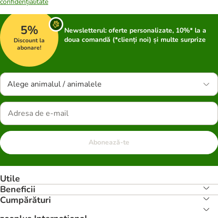
confidențialitate
5%
Newsletterul: oferte personalizate, 10%* la a
doua comandă (*clienți noi) și multe surprize
Discount la
abonare!
Alege animalul / animalele
Abonează-te
Utile
Beneficii
Cumpărături