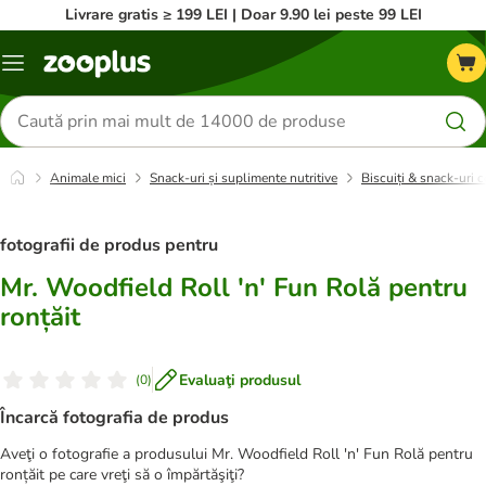
Livrare gratis ≥ 199 LEI | Doar 9.90 lei peste 99 LEI
Categorii
Căutare
produse
Animale mici
Snack-uri și suplimente nutritive
Biscuiți & snack-uri 
fotografii de produs pentru
Mr. Woodfield Roll 'n' Fun Rolă pentru
ronțăit
Evaluaţi produsul
(
0
)
Încarcă fotografia de produs
Aveţi o fotografie a produsului Mr. Woodfield Roll 'n' Fun Rolă pentru
ronțăit pe care vreţi să o împărtăşiţi?