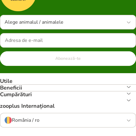
Alege animalul / animalele
Abonează-te
Utile
Beneficii
Cumpărături
zooplus Internațional
România / ro