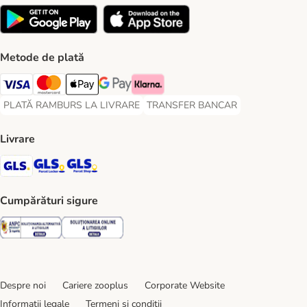
Metode de plată
Visa Payment Method
Master Card Payment Method
Apple Pay Payment Method
Google Pay Payment Method
Klarna Payment Method
PLATĂ RAMBURS LA LIVRARE
TRANSFER BANCAR
PLATĂ RAMBURS LA LIVRARE Payment Method
TRANSFER BANCAR Payment Metho
Livrare
GLS Shipping Method
GLS Locker Shipping Method
GLS Parcel Shop Shipping Method
Cumpărături sigure
Security
Security
Despre noi
Cariere zooplus
Corporate Website
Informații legale
Termeni şi condiţii