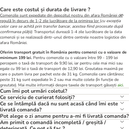
Care este costul și durata de livrare ?
Comenzile sunt expediate din depozitul nostru din afara României de
regulă în decurs de 1-2 zile lucrătoare de la primirea lor
(
cu excepția
celor care se achită prin transfer bancar, acestea fiind procesate după
confirmarea plății)
. Transportul durează 1-4 zile lucrătoare de la data
comenzii și se realizează dintr-unul dintre centrele noastre logistice din
afara României.
Oferim transport gratuit în România pentru comenzi cu o valoare de
minimum 199 lei.
Pentru comenzile cu o valoare între 99 - 199 lei
percepem o taxă de transport de 9,90 lei, iar pentru cele mai mici sau
egale cu 99 lei o taxă de transport de 12,90 lei. Greutatea maximă pe
care o putem livra per pachet este de 31 kg. Comenzile care cântăresc
peste 31 kg sunt expediate în 2 sau mai multe colete (în funcție de
greutate). Mai multe informații despre taxele de transport găsești
aici
.
Cum îmi pot urmări coletul?
Ce serviciu de curierat folosiți?
Ce se întâmplă dacă nu sunt acasă când îmi este
livrată comanda?
Pot alege o zi anume pentru a-mi fi livrată comanda?
Am primit o comandă incompletă / greșită /
deteriorată. Ce pot să fac ?