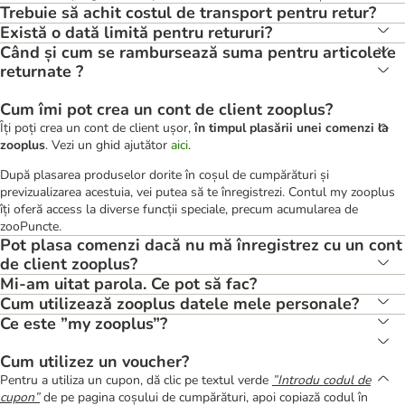
Trebuie să achit costul de transport pentru retur?
Există o dată limită pentru retururi?
Când și cum se rambursează suma pentru articolele
returnate ?
Cum îmi pot crea un cont de client zooplus?
Îți poți crea un cont de client ușor,
în timpul plasării unei comenzi la
zooplus
. Vezi un ghid ajutător
aici
.
După plasarea produselor dorite în coșul de cumpărături și
previzualizarea acestuia, vei putea să te înregistrezi. Contul my zooplus
îți oferă access la diverse funcții speciale, precum acumularea de
zooPuncte.
Pot plasa comenzi dacă nu mă înregistrez cu un cont
de client zooplus?
Mi-am uitat parola. Ce pot să fac?
Cum utilizează zooplus datele mele personale?
Ce este ”my zooplus”?
Cum utilizez un voucher?
Pentru a utiliza un cupon, dă clic pe textul verde
”Introdu codul de
cupon”
de pe pagina coșului de cumpărături, apoi copiază codul în