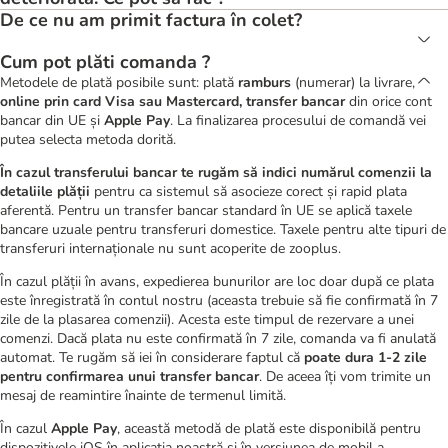
De ce nu am primit factura în colet?
Cum pot plăti comanda ?
Metodele de plată posibile sunt: plată
ramburs
(numerar) la livrare,
online prin card Visa sau Mastercard,
transfer bancar
din orice cont
bancar din UE și
Apple Pay
. La finalizarea procesului de comandă vei
putea selecta metoda dorită.
În cazul transferului bancar te rugăm să indici numărul comenzii la
detaliile plății
pentru ca sistemul să asocieze corect și rapid plata
aferentă. Pentru un transfer bancar standard în UE se aplică taxele
bancare uzuale pentru transferuri domestice. Taxele pentru alte tipuri de
transferuri internaționale nu sunt acoperite de zooplus.
În cazul plății în avans, expedierea bunurilor are loc doar după ce plata
este înregistrată în contul nostru (aceasta trebuie să fie confirmată în 7
zile de la plasarea comenzii). Acesta este timpul de rezervare a unei
comenzi. Dacă plata nu este confirmată în 7 zile, comanda va fi anulată
automat. Te rugăm să iei în considerare faptul că
poate dura 1-2 zile
pentru confirmarea unui transfer bancar
. De aceea îți vom trimite un
mesaj de reamintire înainte de termenul limită.
În cazul
Apple Pay
, această metodă de plată este disponibilă pentru
dispozitivele iOS în aplicația noastră și în versiunea de mobil a