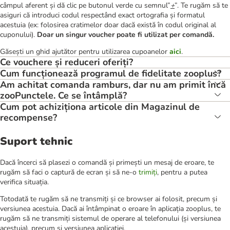
câmpul aferent și dă clic pe butonul verde cu semnul”
+
”. Te rugăm să te
asiguri că introduci codul respectând exact ortografia și formatul
acestuia (ex: folosirea cratimelor doar dacă există în codul original al
cuponului).
Doar un singur voucher poate fi utilizat per comandă.
Găsești un ghid ajutător pentru utilizarea cupoanelor
aici
.
Ce vouchere și reduceri oferiți?
Cum funcționează programul de fidelitate zooplus?
Am achitat comanda ramburs, dar nu am primit încă
zooPunctele. Ce se întâmplă?
Cum pot achiziționa articole din Magazinul de
recompense?
Suport tehnic
Dacă încerci să plasezi o comandă și primești un mesaj de eroare, te
rugăm să faci o captură de ecran și să ne-o
trimiți
, pentru a putea
verifica situația.
Totodată te rugăm să ne transmiți și ce browser ai folosit, precum și
versiunea acestuia. Dacă ai întâmpinat o eroare în aplicația zooplus, te
rugăm să ne transmiți sistemul de operare al telefonului (și versiunea
acestuia), precum și versiunea aplicației.