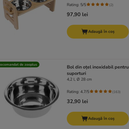
Rating: 5/5
(
2
)
97,90 lei
Adaugă în coș
ecomandat de zooplus
Bol din oțel inoxidabil pentru
suporturi
4,2 l, Ø 28 cm
Rating: 4.7/5
(
163
)
32,90 lei
Adaugă în coș