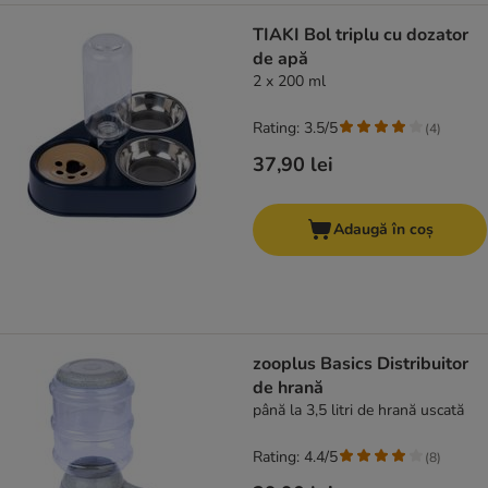
TIAKI Bol triplu cu dozator
de apă
2 x 200 ml
Rating: 3.5/5
(
4
)
37,90 lei
Adaugă în coș
zooplus Basics Distribuitor
de hrană
până la 3,5 litri de hrană uscată
Rating: 4.4/5
(
8
)