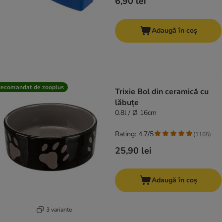
6,90 lei
Adaugă în coș
ecomandat de zooplus
Trixie Bol din ceramică cu
lăbuțe
0.8l / Ø 16cm
Rating: 4.7/5
(
1165
)
25,90 lei
Adaugă în coș
3 variante