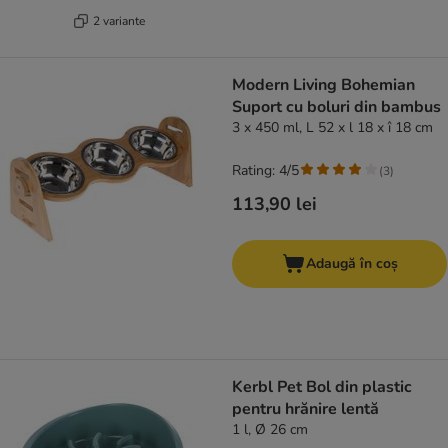
2 variante
Modern Living Bohemian
Suport cu boluri din bambus
3 x 450 ml, L 52 x l 18 x î 18 cm
Rating: 4/5
(
3
)
113,90 lei
Adaugă în coș
Kerbl Pet Bol din plastic
pentru hrănire lentă
1 l, Ø 26 cm