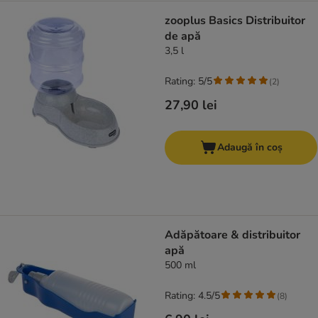
zooplus Basics Distribuitor
de apă
3,5 l
Rating: 5/5
(
2
)
27,90 lei
Adaugă în coș
Adăpătoare & distribuitor
apă
500 ml
Rating: 4.5/5
(
8
)