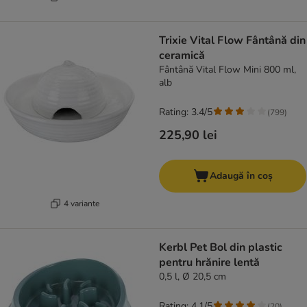
Trixie Vital Flow Fântână din
ceramică
Fântână Vital Flow Mini 800 ml,
alb
Rating: 3.4/5
(
799
)
225,90 lei
Adaugă în coș
4 variante
Kerbl Pet Bol din plastic
pentru hrănire lentă
0,5 l, Ø 20,5 cm
Rating: 4.1/5
(
20
)