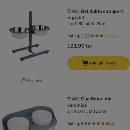
TIAKI Bol dublu cu suport
reglabil
2 x 4280 ml, Ø 29 cm
Rating: 3.2/5
(
25
)
121,90 lei
Adaugă în coș
4 variante
TIAKI Duo Boluri din
ceramică
2 x 450 ml, Ø 12,5 cm
Rating: 5/5
(
4
)