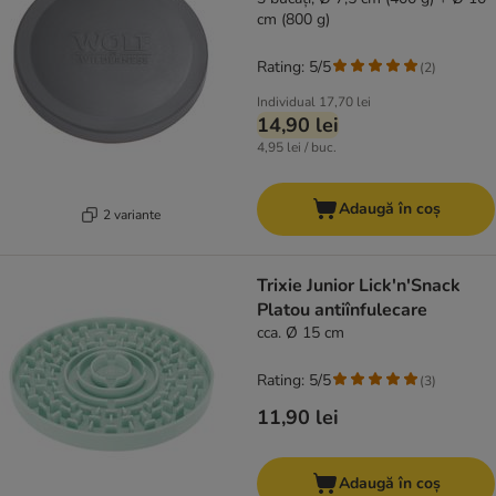
cm (800 g)
Rating: 5/5
(
2
)
Individual
17,70 lei
14,90 lei
4,95 lei / buc.
Adaugă în coș
2 variante
Trixie Junior Lick'n'Snack
Platou antiînfulecare
cca. Ø 15 cm
Rating: 5/5
(
3
)
11,90 lei
Adaugă în coș