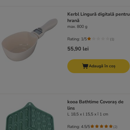
Kerbl Lingură digitală pentru
hrană
max. 800 g
Rating: 1/5
(
1
)
55,90 lei
Adaugă în coș
kooa Bathtime Covoraș de
lins
L 18,5 x l 15,5 x î 1 cm
Rating: 4.5/5
(
2
)