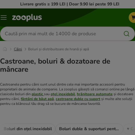
Livrare gratis ≥ 199 LEI | Doar 9.90 lei peste 99 LEI
Categorii
Căutare
produse
Câini
Boluri și distribuitoare de hrană și apă
Castroane, boluri & dozatoare de
mâncare
Castroanele pentru câini sunt unul dintre cele mai importante accesorii pentru
proprietarii de animale de companie. La zooplus găsești să comanzi online pe lângă
clasicele boluri din
plastic
sau
oțel inoxidabil
,
hrănitoare automate
și dozatoare
pentru câini,
fântâni de băut apă
,
castroane duble cu suport
și multe alte soluții
pentru ca blănosul tău drag să se bucure de mâncarea favorită.
Boluri din oțel inoxidabil
Boluri duble & suporturi pentru boluri
♥ C