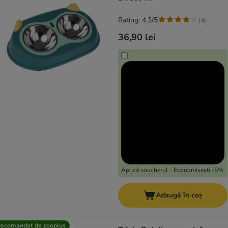
Rating: 4.3/5
(
4
)
36,90 lei
Aplică voucherul - Economisești -5%
Adaugă în coș
ecomandat de zooplus