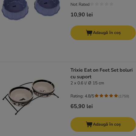
Not Rated
10,90 lei
Adaugă în coș
Trixie Eat on Feet Set boluri
cu suport
2 x 0.6 l/ Ø 15 cm
Rating: 4.8/5
(
1759
)
65,90 lei
Adaugă în coș