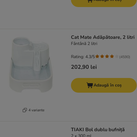
Cat Mate Adăpătoare, 2 litri
Fântână 2 litri
Rating: 4.3/5
(
4590
)
202,90 lei
Adaugă în coș
4 variante
TIAKI Bol dublu bufniță
2 x 300 ml