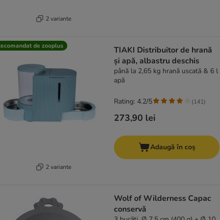
2 variante
ecomandat de zooplus
TIAKI Distribuitor de hrană
și apă, albastru deschis
până la 2,65 kg hrană uscată & 6 l
apă
Rating: 4.2/5
(
141
)
273,90 lei
Adaugă în coș
2 variante
Wolf of Wilderness Capac
conservă
3 bucăți, Ø 7,5 cm (400 g) + Ø 10