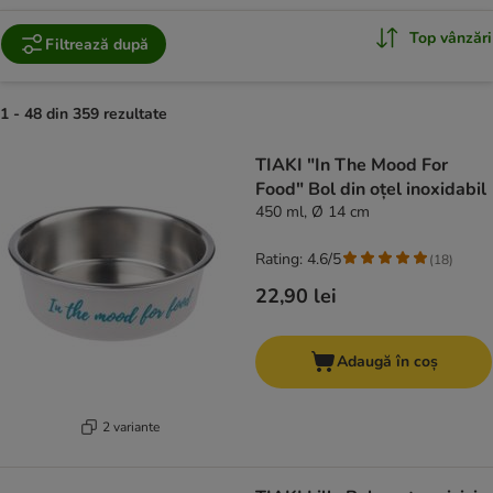
Top vânzări
Filtrează după
1 - 48 din 359 rezultate
product items have been changed
TIAKI "In The Mood For
Food" Bol din oțel inoxidabil
450 ml, Ø 14 cm
Rating: 4.6/5
(
18
)
22,90 lei
Adaugă în coș
2 variante