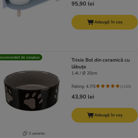
95,90 lei
Adaugă în coș
ecomandat de zooplus
Trixie Bol din ceramică cu
lăbuțe
1.4l / Ø 20cm
Rating: 4.7/5
(
1165
)
43,90 lei
Adaugă în coș
3 variante