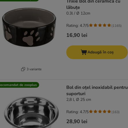
Trixie Bol din ceramică cu
lăbuțe
0.3l / Ø 12cm
Rating: 4.7/5
(
1165
)
16,90 lei
Adaugă în coș
3 variante
ecomandat de zooplus
Bol din oțel inoxidabil pentru
suporturi
2,8 l, Ø 25 cm
Rating: 4.7/5
(
163
)
28,90 lei