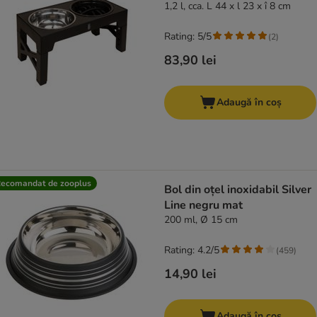
1,2 l, cca. L 44 x l 23 x î 8 cm
Rating: 5/5
(
2
)
83,90 lei
Adaugă în coș
ecomandat de zooplus
Bol din oțel inoxidabil Silver
Line negru mat
200 ml, Ø 15 cm
Rating: 4.2/5
(
459
)
14,90 lei
Adaugă în coș