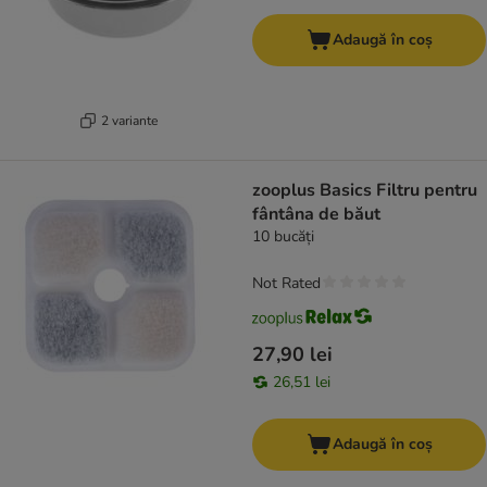
Adaugă în coș
2 variante
zooplus Basics Filtru pentru
fântâna de băut
10 bucăți
Not Rated
27,90 lei
26,51 lei
Adaugă în coș