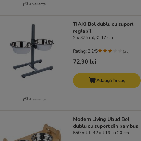
4 variante
TIAKI Bol dublu cu suport
reglabil
2 x 875 ml, Ø 17 cm
Rating: 3.2/5
(
25
)
72,90 lei
Adaugă în coș
4 variante
Modern Living Ubud Bol
dublu cu suport din bambus
550 ml, L 42 x l 19 x î 20 cm