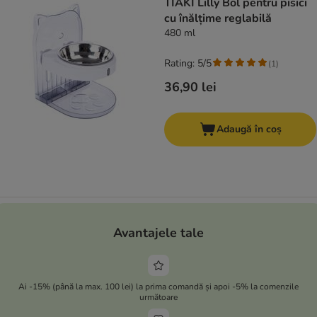
TIAKI Lilly Bol pentru pisici
cu înălțime reglabilă
480 ml
Rating: 5/5
(
1
)
36,90 lei
Adaugă în coș
Avantajele tale
Ai -15% (până la max. 100 lei) la prima comandă și apoi -5% la comenzile
următoare