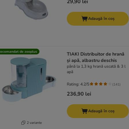
29,90 lei
Adaugă în coș
ecomandat de zooplus
TIAKI Distribuitor de hrană
și apă, albastru deschis
până la 1,3 kg hrană uscată & 3 l
apă
Rating: 4.2/5
(
141
)
236,90 lei
Adaugă în coș
2 variante