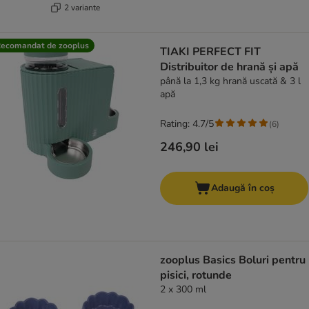
2 variante
ecomandat de zooplus
TIAKI PERFECT FIT
Distribuitor de hrană și apă
până la 1,3 kg hrană uscată & 3 l
apă
Rating: 4.7/5
(
6
)
246,90 lei
Adaugă în coș
zooplus Basics Boluri pentru
pisici, rotunde
2 x 300 ml