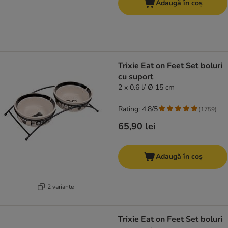
Adaugă în coș
Trixie Eat on Feet Set boluri
cu suport
2 x 0.6 l/ Ø 15 cm
Rating: 4.8/5
(
1759
)
65,90 lei
Adaugă în coș
2 variante
Trixie Eat on Feet Set boluri