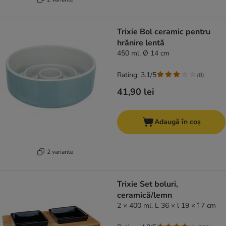
Trixie Bol ceramic pentru
hrănire lentă
450 ml, Ø 14 cm
Rating: 3.1/5
(
8
)
41,90 lei
Adaugă în coș
2 variante
Trixie Set boluri,
ceramică/lemn
2 × 400 ml, L 36 × l 19 × î 7 cm