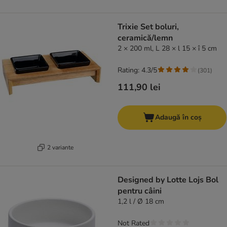
Trixie Set boluri,
ceramică/lemn
2 × 200 ml, L 28 × l 15 × î 5 cm
Rating: 4.3/5
(
301
)
111,90 lei
Adaugă în coș
2 variante
Designed by Lotte Lojs Bol
pentru câini
1,2 l / Ø 18 cm
Not Rated