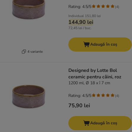
Rating: 4.5/5
(
4
)
Individual
151,80 lei
144,90 lei
72,45 lei / buc.
Adaugă în coș
4 variante
Designed by Lotte Bol
ceramic pentru câini, roz
1200 ml, Ø 18 x î 7 cm
Rating: 4.5/5
(
4
)
75,90 lei
Adaugă în coș