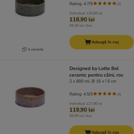
Rating: 4.7/5
(
3
)
Individual
125,80 lei
118,90 lei
59,45 lei / buc.
Adaugă în coș
4 variante
Designed by Lotte Bol
ceramic pentru câini, roz
2 x 800 ml, Ø 16 x î 6 cm
Rating: 4.5/5
(
4
)
Individual
127,80 lei
119,90 lei
59,95 lei / buc.
Adaugă în coș