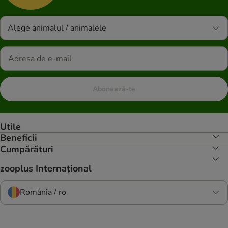
Alege animalul / animalele
Abonează-te
Utile
Beneficii
Cumpărături
zooplus Internațional
România / ro