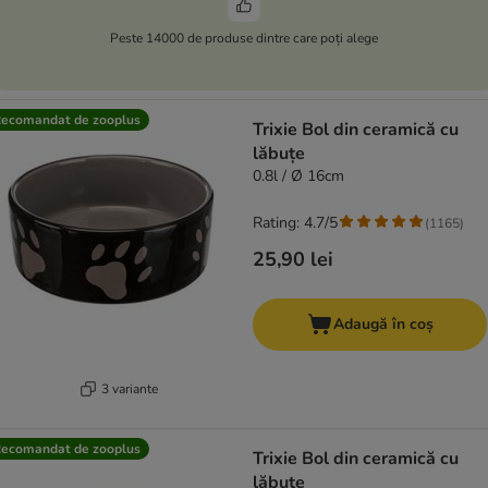
Peste 14000 de produse dintre care poți alege
ecomandat de zooplus
Trixie Bol din ceramică cu
lăbuțe
0.8l / Ø 16cm
Rating: 4.7/5
(
1165
)
25,90 lei
Adaugă în coș
3 variante
ecomandat de zooplus
Trixie Bol din ceramică cu
lăbuțe