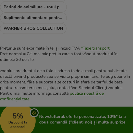
Părinți de animăluțe - totul pentru TINE
Suplimente alimentare pentru câini
WARNER BROS COLLECTION
Prețurile sunt exprimate în lei și includ TVA
*
Taxe transport
Preț normal = Cel mai mic preț la care a fost vândut produsul în
ultimele 30 de zile.
zooplus are dreptul de a folosi adresa ta de e-mail pentru publicitate
directă privind produsele sau serviciile proprii similare. Te poți opune în
orice moment, fără a suporta alte costuri în afară de tariful de bază
pentru transmiterea mesajului, contactând Serviciul Clienți zooplus.
Pentru mai multe informații, consultă
politica noastră de
confidențialitate
5%
Newsletterul: oferte personalizate, 10%* la a
doua comandă (*clienți noi) și multe surprize
Discount la
abonare!