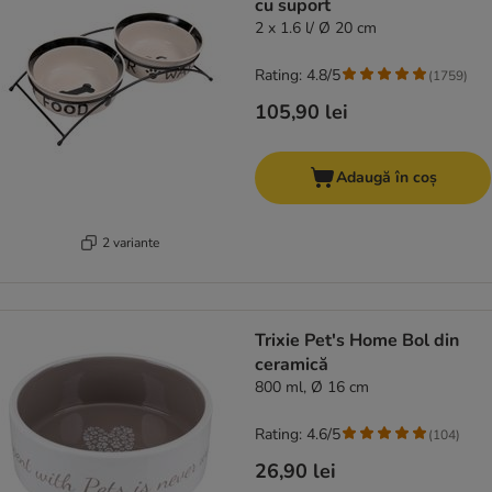
cu suport
2 x 1.6 l/ Ø 20 cm
Rating: 4.8/5
(
1759
)
105,90 lei
Adaugă în coș
2 variante
Trixie Pet's Home Bol din
ceramică
800 ml, Ø 16 cm
Rating: 4.6/5
(
104
)
26,90 lei