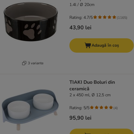
1.4l / Ø 20cm
Rating: 4.7/5
(
1165
)
43,90 lei
Adaugă în coș
3 variante
TIAKI Duo Boluri din
ceramică
2 x 450 ml, Ø 12,5 cm
Rating: 5/5
(
4
)
95,90 lei