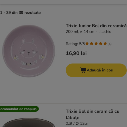
1 - 39 din 39 rezultate
product items have been changed
Trixie Junior Bol din ceramică
200 ml, ø 14 cm - liliachiu
Rating: 5/5
(
4
)
16,90 lei
Adaugă în coș
ecomandat de zooplus
Trixie Bol din ceramică cu
lăbuțe
0.3l / Ø 12cm