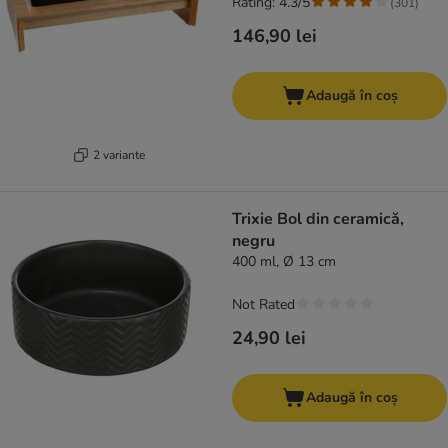
Rating: 4.3/5
(
301
)
146,90 lei
Adaugă în coș
2 variante
Trixie Bol din ceramică,
negru
400 ml, Ø 13 cm
Not Rated
24,90 lei
Adaugă în coș