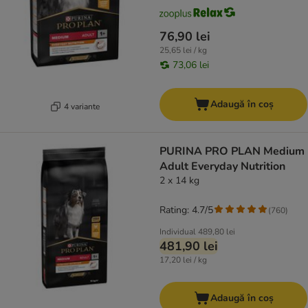
76,90 lei
25,65 lei / kg
73,06 lei
Adaugă în coș
4 variante
PURINA PRO PLAN Medium
Adult Everyday Nutrition
2 x 14 kg
Rating: 4.7/5
(
760
)
Individual
489,80 lei
481,90 lei
17,20 lei / kg
Adaugă în coș