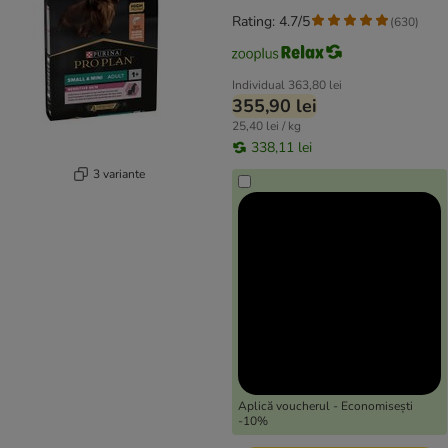
Rating: 4.7/5
(
630
)
Individual
363,80 lei
355,90 lei
25,40 lei / kg
338,11 lei
3 variante
Aplică voucherul - Economisești
-10%