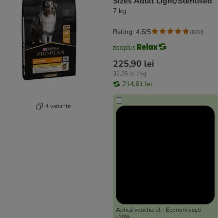
Sizes Adult Light/Sterilised
7 kg
Rating: 4.6/5
(
660
)
225,90 lei
32,25 lei / kg
214,61 lei
4 variante
Aplică voucherul - Economisești
-10%