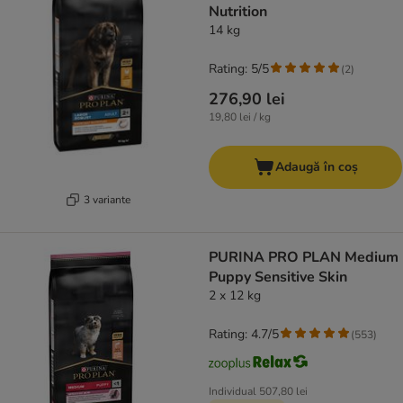
Nutrition
14 kg
Rating: 5/5
(
2
)
276,90 lei
19,80 lei / kg
Adaugă în coș
3 variante
PURINA PRO PLAN Medium
Puppy Sensitive Skin
2 x 12 kg
Rating: 4.7/5
(
553
)
Individual
507,80 lei