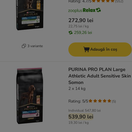
Rating: 4.7/5
(
552
)
272,90 lei
22,75 lei / kg
259,26 lei
3 variante
Adaugă în coș
PURINA PRO PLAN Large
Athletic Adult Sensitive Skin
Somon
2 x 14 kg
Rating: 5/5
(
5
)
Individual
547,80 lei
539,90 lei
19,30 lei / kg