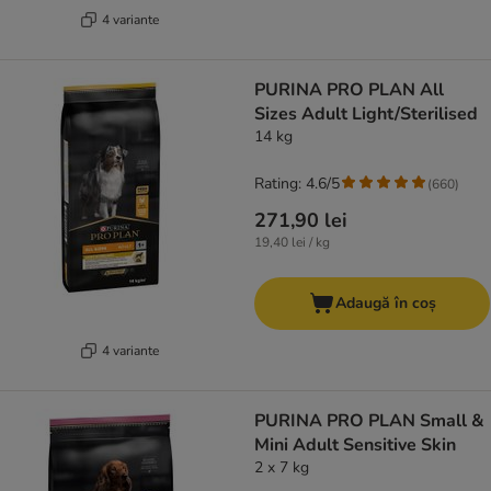
4 variante
PURINA PRO PLAN All
Sizes Adult Light/Sterilised
14 kg
Rating: 4.6/5
(
660
)
271,90 lei
19,40 lei / kg
Adaugă în coș
4 variante
PURINA PRO PLAN Small &
Mini Adult Sensitive Skin
2 x 7 kg