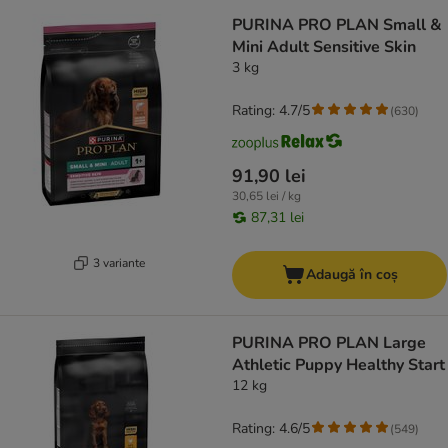
PURINA PRO PLAN Small &
Mini Adult Sensitive Skin
3 kg
Rating: 4.7/5
(
630
)
91,90 lei
30,65 lei / kg
87,31 lei
3 variante
Adaugă în coș
PURINA PRO PLAN Large
Athletic Puppy Healthy Start
12 kg
Rating: 4.6/5
(
549
)