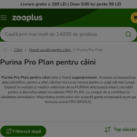
Livrare gratis ≥ 199 LEI | Doar 9.90 lei peste 99 LEI
Categorii
Căutare
produse
Câini
Hrană uscată pentru câini
Purina Pro Plan
Purina Pro Plan pentru câini
Purina Pro Plan pentru câini
este o hrană
superpremium
. Aceasta se bazează pe
date științifice, pentru a oferi câinilor tot ce au nevoie pentru o viață cât mai lungă.
Experții în nutriție și medicii veterinari de la PURINA efectuează intens cercetări
pentru a dezvolta rețete inovatoare PRO PLAN, cu scopul de a contribui la
sănătatea animalelor. Majoritatea produselor din această gamă se bazează acum pe
formula unică PRO BIFIDUS.
Top vânzări
Filtrează după