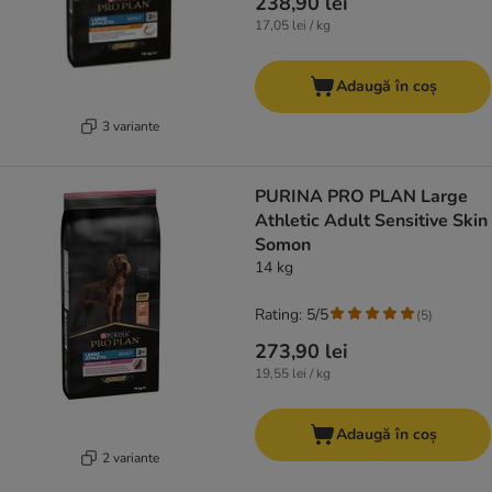
238,90 lei
17,05 lei / kg
Adaugă în coș
3 variante
PURINA PRO PLAN Large
Athletic Adult Sensitive Skin
Somon
14 kg
Rating: 5/5
(
5
)
273,90 lei
19,55 lei / kg
Adaugă în coș
2 variante