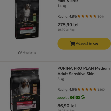
Miel & orez
14 kg
Rating: 4.8/5
(
304
)
275,90 lei
19,70 lei / kg
Adaugă în coș
4 variante
PURINA PRO PLAN Medium
Adult Sensitive Skin
3 kg
Rating: 4.6/5
(
1860
)
86,90 lei
28,95 lei / kg