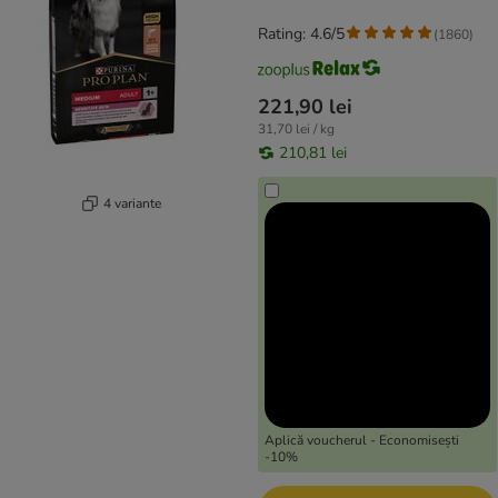
Rating: 4.6/5
(
1860
)
221,90 lei
31,70 lei / kg
210,81 lei
4 variante
Aplică voucherul - Economisești
-10%