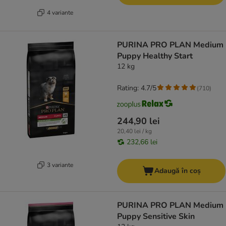
4 variante
PURINA PRO PLAN Medium
Puppy Healthy Start
12 kg
Rating: 4.7/5
(
710
)
244,90 lei
20,40 lei / kg
232,66 lei
3 variante
Adaugă în coș
PURINA PRO PLAN Medium
Puppy Sensitive Skin