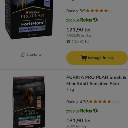
Rating: 5/5
(
5
)
121,90 lei
4.063,35 lei / kg
115,81 lei
2 variante
Adaugă în coș
PURINA PRO PLAN Small &
Mini Adult Sensitive Skin
7 kg
Rating: 4.7/5
(
630
)
181,90 lei
26,00 lei / kg