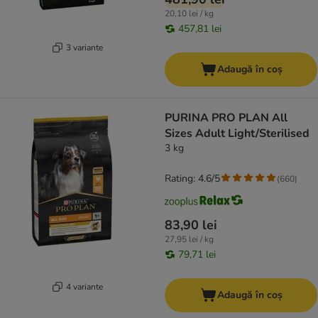
20,10 lei / kg
457,81 lei
3 variante
Adaugă în coș
PURINA PRO PLAN All
Sizes Adult Light/Sterilised
3 kg
Rating: 4.6/5
(
660
)
83,90 lei
27,95 lei / kg
79,71 lei
4 variante
Adaugă în coș