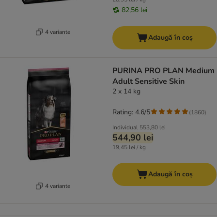
82,56 lei
4 variante
Adaugă în coș
PURINA PRO PLAN Medium
Adult Sensitive Skin
2 x 14 kg
Rating: 4.6/5
(
1860
)
Individual
553,80 lei
544,90 lei
19,45 lei / kg
Adaugă în coș
4 variante