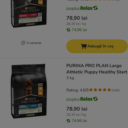
78,90 lei
26,30 lei / kg
74,96 lei
3 variante
Adaugă în coș
PURINA PRO PLAN Large
Athletic Puppy Healthy Start
3 kg
Rating: 4.6/5
(
549
)
78,90 lei
26,30 lei / kg
74,96 lei