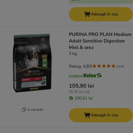
Adaugă în coș
PURINA PRO PLAN Medium
Adult Sensitive Digestion
Miel & orez
3 kg
Rating: 4.8/5
(
304
)
105,90 lei
35,30 lei / kg
100,61 lei
4 variante
Adaugă în coș