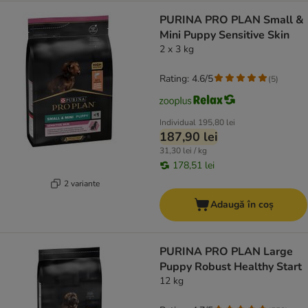
PURINA PRO PLAN Small &
Mini Puppy Sensitive Skin
2 x 3 kg
Rating: 4.6/5
(
5
)
Individual
195,80 lei
187,90 lei
31,30 lei / kg
178,51 lei
2 variante
Adaugă în coș
PURINA PRO PLAN Large
Puppy Robust Healthy Start
12 kg