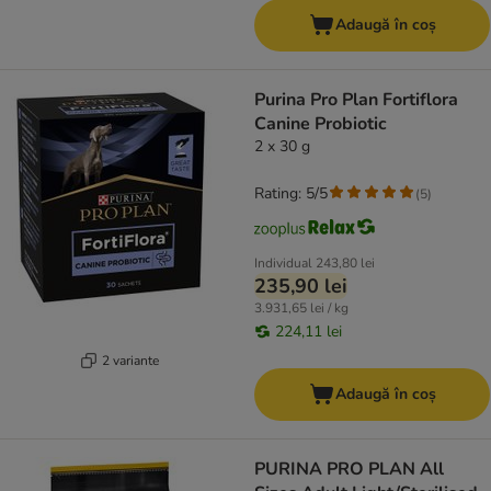
Adaugă în coș
Purina Pro Plan Fortiflora
Canine Probiotic
2 x 30 g
Rating: 5/5
(
5
)
Individual
243,80 lei
235,90 lei
3.931,65 lei / kg
224,11 lei
2 variante
Adaugă în coș
PURINA PRO PLAN All