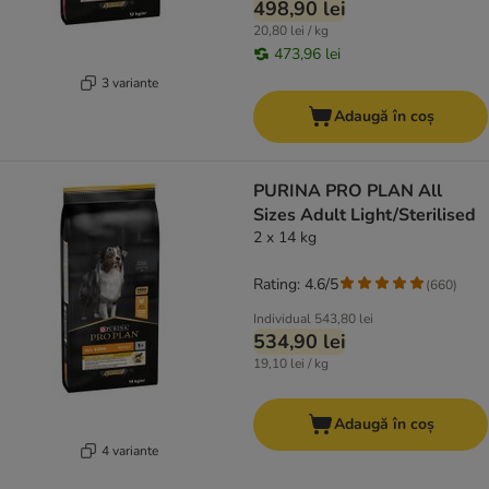
498,90 lei
20,80 lei / kg
473,96 lei
3 variante
Adaugă în coș
PURINA PRO PLAN All
Sizes Adult Light/Sterilised
2 x 14 kg
Rating: 4.6/5
(
660
)
Individual
543,80 lei
534,90 lei
19,10 lei / kg
Adaugă în coș
4 variante