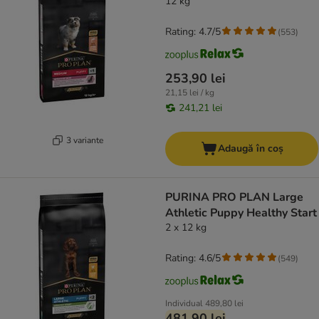
12 kg
Rating: 4.7/5
(
553
)
253,90 lei
21,15 lei / kg
241,21 lei
3 variante
Adaugă în coș
PURINA PRO PLAN Large
Athletic Puppy Healthy Start
2 x 12 kg
Rating: 4.6/5
(
549
)
Individual
489,80 lei
481,90 lei