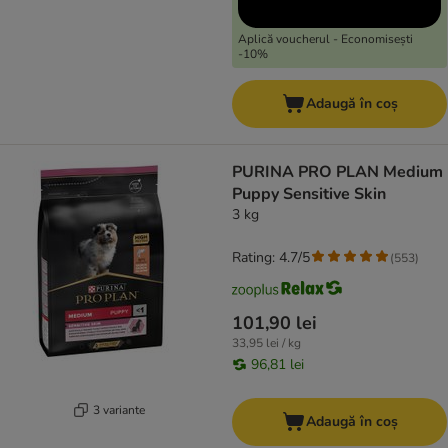
Aplică voucherul - Economisești
-10%
Adaugă în coș
PURINA PRO PLAN Medium
Puppy Sensitive Skin
3 kg
Rating: 4.7/5
(
553
)
101,90 lei
33,95 lei / kg
96,81 lei
3 variante
Adaugă în coș