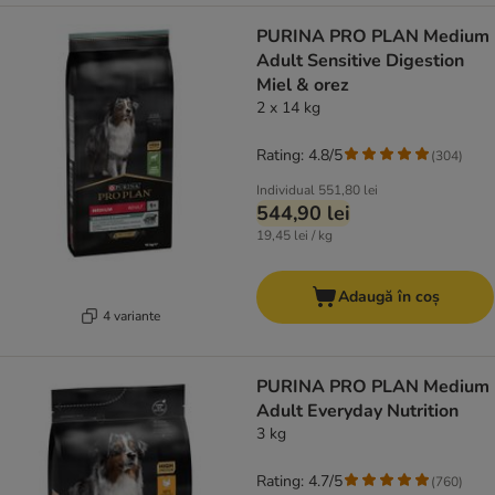
PURINA PRO PLAN Medium
Adult Sensitive Digestion
Miel & orez
2 x 14 kg
Rating: 4.8/5
(
304
)
Individual
551,80 lei
544,90 lei
19,45 lei / kg
Adaugă în coș
4 variante
PURINA PRO PLAN Medium
Adult Everyday Nutrition
3 kg
Rating: 4.7/5
(
760
)