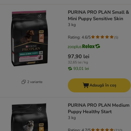
PURINA PRO PLAN Small &
Mini Puppy Sensitive Skin
3 kg
Rating: 4.6/5
(
5
)
97,90 lei
32,65 lei / kg
93,01 lei
2 variante
Adaugă în coș
PURINA PRO PLAN Medium
Puppy Healthy Start
3 kg
Rating: 4.7/5
(
710
)