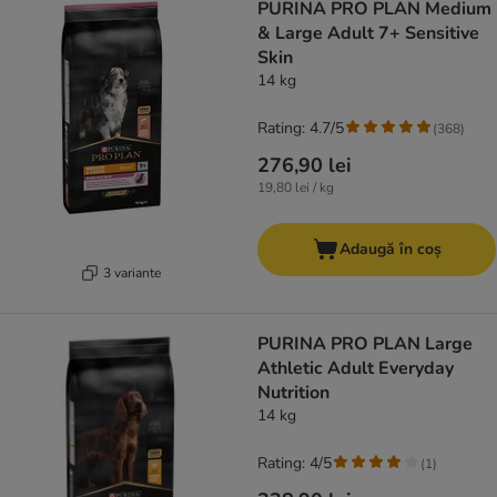
PURINA PRO PLAN Medium
& Large Adult 7+ Sensitive
Skin
14 kg
Rating: 4.7/5
(
368
)
276,90 lei
19,80 lei / kg
Adaugă în coș
3 variante
PURINA PRO PLAN Large
Athletic Adult Everyday
Nutrition
14 kg
Rating: 4/5
(
1
)