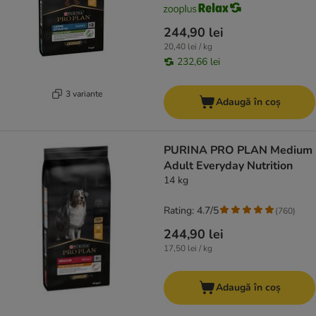
244,90 lei
20,40 lei / kg
232,66 lei
3 variante
Adaugă în coș
PURINA PRO PLAN Medium
Adult Everyday Nutrition
14 kg
Rating: 4.7/5
(
760
)
244,90 lei
17,50 lei / kg
Adaugă în coș