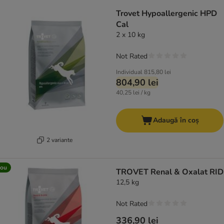
product items have been changed
Trovet Hypoallergenic HPD
Cal
2 x 10 kg
Not Rated
Individual
815,80 lei
804,90 lei
40,25 lei / kg
Adaugă în coș
2 variante
ou
TROVET Renal & Oxalat RID
12,5 kg
Not Rated
336,90 lei