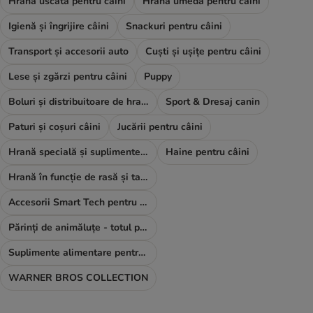
Hrană uscată pentru câini
Hrană umedă pentru câini
Igienă și îngrijire câini
Snackuri pentru câini
Transport și accesorii auto
Cuști și ușițe pentru câini
Lese și zgărzi pentru câini
Puppy
Boluri și distribuitoare de hrană și apă
Sport & Dresaj canin
Paturi și coșuri câini
Jucării pentru câini
Hrană specială și suplimente alimentare
Haine pentru câini
Hrană în funcție de rasă și talie
Accesorii Smart Tech pentru câini
Părinți de animăluțe - totul pentru TINE
Suplimente alimentare pentru câini
WARNER BROS COLLECTION