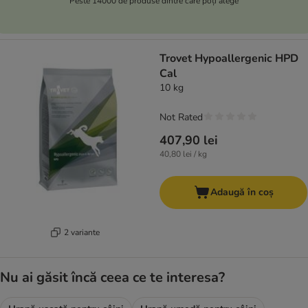
Peste 14000 de produse dintre care poți alege
Trovet Hypoallergenic HPD
Cal
10 kg
Not Rated
407,90 lei
40,80 lei / kg
Adaugă în coș
2 variante
Nu ai găsit încă ceea ce te interesa?