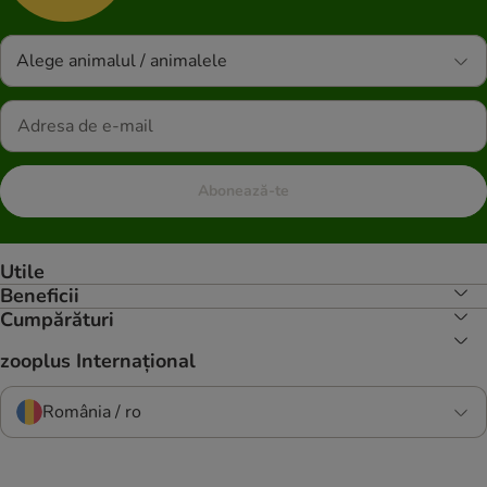
Alege animalul / animalele
Abonează-te
Utile
Beneficii
Cumpărături
zooplus Internațional
România / ro