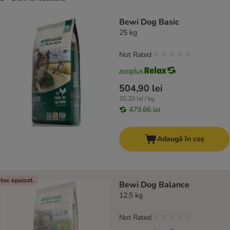
product items have been changed
Bewi Dog Basic
25 kg
Not Rated
504,90 lei
20,20 lei / kg
479,66 lei
Adaugă în coș
toc epuizat.
Bewi Dog Balance
12,5 kg
Not Rated