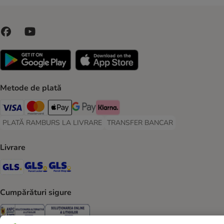
Metode de plată
Visa Payment Method
Master Card Payment Method
Apple Pay Payment Method
Google Pay Payment Method
Klarna Payment Method
PLATĂ RAMBURS LA LIVRARE
TRANSFER BANCAR
PLATĂ RAMBURS LA LIVRARE Payment Method
TRANSFER BANCAR Payment Metho
Livrare
GLS Shipping Method
GLS Locker Shipping Method
GLS Parcel Shop Shipping Method
Cumpărături sigure
Security
Security