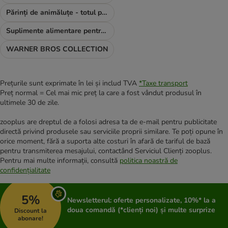
Părinți de animăluțe - totul pentru TINE
Suplimente alimentare pentru câini
WARNER BROS COLLECTION
Prețurile sunt exprimate în lei și includ TVA
*
Taxe transport
Preț normal = Cel mai mic preț la care a fost vândut produsul în
ultimele 30 de zile.
zooplus are dreptul de a folosi adresa ta de e-mail pentru publicitate
directă privind produsele sau serviciile proprii similare. Te poți opune în
orice moment, fără a suporta alte costuri în afară de tariful de bază
pentru transmiterea mesajului, contactând Serviciul Clienți zooplus.
Pentru mai multe informații, consultă
politica noastră de
confidențialitate
5%
Newsletterul: oferte personalizate, 10%* la a
doua comandă (*clienți noi) și multe surprize
Discount la
abonare!