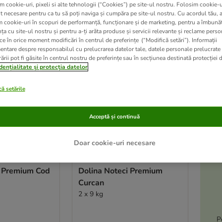
m cookie-uri, pixeli si alte tehnologii (“Cookies”) pe site-ul nostru. Folosim cookie-u
t necesare pentru ca tu să poți naviga și cumpăra pe site-ul nostru. Cu acordul tău, 
ve been changed
m cookie-uri în scopuri de performanță, funcționare și de marketing, pentru a îmbunăt
ța cu site-ul nostru și pentru a-ți arăta produse și servicii relevante și reclame perso
ce în orice moment modificări în centrul de preferințe (“Modifică setări”). Informații
entare despre responsabilul cu prelucrarea datelor tale, datele personale prelucrate
ării pot fi găsite în centrul nostru de preferințe sau în secțiunea destinată protecției d
dențialitate și protecția datelor
ă setările
Acceptă și continuă
A
Doar cookie-uri necesare
2 variante
i Premium Cod
Dolina Noteci Premium
Curcan
2 x 9 kg
P