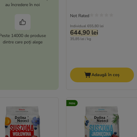
au încredere în noi
Not Rated
Individual
655,80 lei
644,90 lei
Peste 14000 de produse
35,85 lei / kg
dintre care poți alege
Adaugă în coș
nou