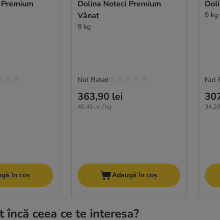
i Premium
Dolina Noteci Premium
Dol
Vânat
9 kg
9 kg
Not Rated
Not 
363,90 lei
307
40,45 lei / kg
34,20 
gă în coș
Adaugă în coș
t încă ceea ce te interesa?