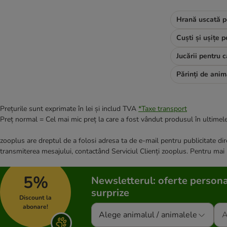
Josera
JULIUS K-9
Hrană uscată p
Barking Heads
Cuști și ușițe p
Burgess
Cesar
Jucării pentru c
Dogs'n Tiger
★ Lukullus
★ Lukullus A Casa
Lupo Sensitiv
Prețurile sunt exprimate în lei și includ TVA
*
Taxe transport
PrimaDog
Preț normal = Cel mai mic preț la care a fost vândut produsul în ultimele
MAC´s
zooplus are dreptul de a folosi adresa ta de e-mail pentru publicitate dire
Nutriplus
transmiterea mesajului, contactând Serviciul Clienți zooplus. Pentru mai
Magnussons
Markus Mühle
5%
Newsletterul: oferte persona
mera
surprize
Monge
Discount la
My Friend
abonare!
Alege animalul / animalele
Natura Diet