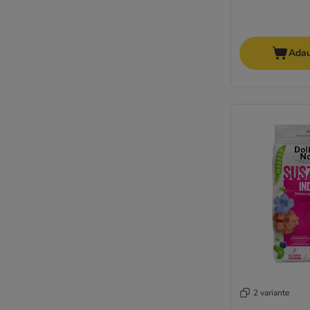
BugBell
Burns
Butcher's
Adau
Calibra
Carnilove
Carnilove True Fresh
Cavom
Chappi
Coya
Crave
Dingo
Disugual
Dog Chow
Doggy Dog
Dolina Noteci
Dog´s Love
Euro Premium
2 variante
Exclusion Mediterraneo