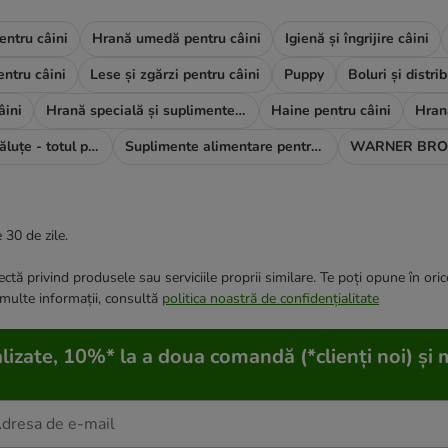
entru câini
Hrană umedă pentru câini
Igienă și îngrijire câini
entru câini
Lese și zgărzi pentru câini
Puppy
âini
Hrană specială și suplimente alimentare
Haine pentru câini
Părinți de animăluțe - totul pentru TINE
Suplimente alimentare pentru câini
WARNER BRO
 30 de zile.
ctă privind produsele sau serviciile proprii similare. Te poți opune în ori
 multe informații, consultă
politica noastră de confidențialitate
lizate, 10%* la a doua comandă (*clienți noi) și 