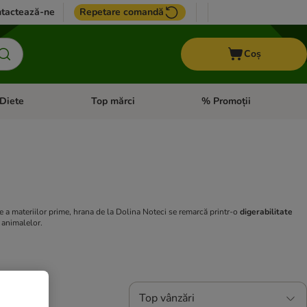
tactează-ne
Repetare comandă
Coș
Diete
Top mărci
% Promoții
i: Pești
i meniul cu categorii: Cai
Deschideți meniul cu categorii: + VET Diete
Deschideți meniul cu catego
se a materiilor prime, hrana de la Dolina Noteci se remarcă printr-o
digerabilitate
e animalelor.
Top vânzări