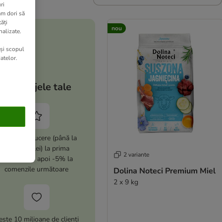
ri
am dori să
ăți
nou
nalizate.
 și scopul
atelor.
Avantajele tale
i -10% reducere (până la
max. 100 lei) la prima
2 variante
comandă și apoi -5% la
comenzile următoare
Dolina Noteci Premium Miel
2 x 9 kg
este 10 milioane de clienți