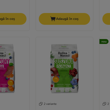
gă în coș
Adaugă în coș
nou
2 variante
2 