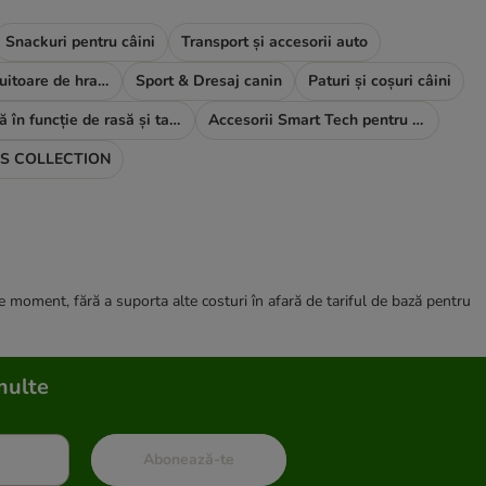
Snackuri pentru câini
Transport și accesorii auto
Boluri și distribuitoare de hrană și apă
Sport & Dresaj canin
Paturi și coșuri câini
Hrană în funcție de rasă și talie
Accesorii Smart Tech pentru câini
S COLLECTION
ce moment, fără a suporta alte costuri în afară de tariful de bază pentru
multe
Abonează-te