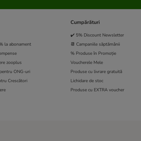
Cumpărături
✔️ 5% Discount Newsletter
5% la abonament
📆 Campaniile săptămânii
compense
% Produse în Promoție
ere zooplus
Voucherele Mele
pentru ONG-uri
Produse cu livrare gratuită
tru Crescători
Lichidare de stoc
ere
Produse cu EXTRA voucher