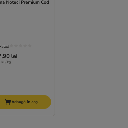
ina Noteci Premium Cod
Rated
,90 lei
lei / kg
Adaugă în coș