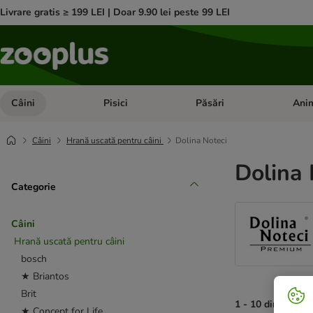
Livrare gratis ≥ 199 LEI | Doar 9.90 lei peste 99 LEI
Câini
Pisici
Păsări
Anim
Deschideți meniul cu categorii: Câini
Deschideți meniul cu categorii:
Deschid
Câini
Hrană uscată pentru câini
Dolina Noteci
Dolina 
Categorie
Câini
Hrană uscată pentru câini
bosch
★ Briantos
Brit
1 - 10 din 10 rez
★ Concept for Life