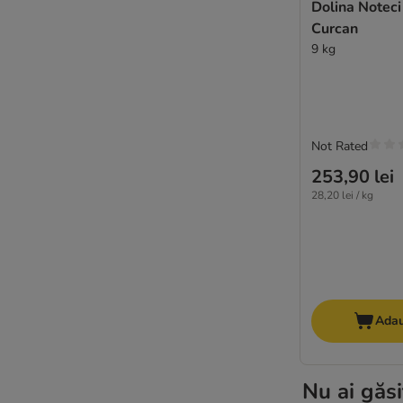
Dolina Notec
Farmina N&D
Curcan
FitActive
9 kg
Fitmin
Fokker
Forza10
Friskies
Frolic
Not Rated
Golden Eagle
253,90 lei
GranataPet
28,20 lei / kg
Grau
Green Petfood
★ Greenwoods
Happy Dog NaturCroq
Happy Dog Supreme
Adau
Herrmann's
IAMS
Isegrim
Nu ai găsi
James Wellbeloved