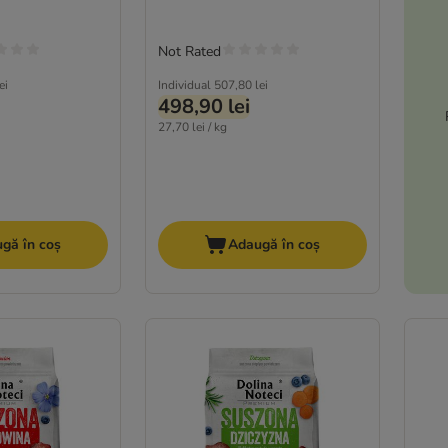
Not Rated
ei
Individual
507,80 lei
498,90 lei
27,70 lei / kg
gă în coș
Adaugă în coș