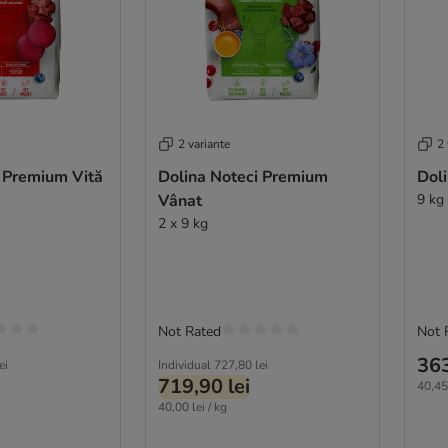
2 variante
2 
i Premium Vită
Dolina Noteci Premium
Dol
Vânat
9 kg
2 x 9 kg
Not Rated
Not 
363
ei
Individual
727,80 lei
719,90 lei
40,45 
40,00 lei / kg