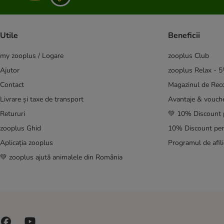
Natural Greatness
Natural Woodland
Nature's Variety
Utile
Beneficii
Oasy
my zooplus / Logare
zooplus Club
Opti Life
Optimanova
Ajutor
zooplus Relax - 
Pan Mięsko
Contact
Magazinul de Re
Pedigree
Livrare și taxe de transport
Avantaje & vouch
Perfect Fit
Retururi
💚 10% Discount 
Pitti Boris
zooplus Ghid
10% Discount pen
Primal
Aplicația zooplus
Programul de afili
Professional+
Purina ONE
💚 zooplus ajută animalele din România
★ Purizon
RINTI
Prolife
★ Rocco
★ Rosie's Farm