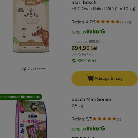
mari bosch
HPC Oven Baked Vită (2 x 10 kg)
Rating: 4.7/5
(
1050
)
Individual
699,80 lei
694,90 lei
34,75 lei / kg
660,16 lei
26 variante
Adaugă în coș
ecomandat de zooplus
bosch Mini Senior
2,5 kg
Rating: 5/5
(
5
)