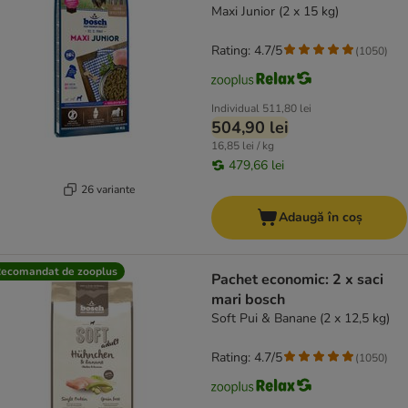
Maxi Junior (2 x 15 kg)
Rating: 4.7/5
(
1050
)
Individual
511,80 lei
504,90 lei
16,85 lei / kg
479,66 lei
26 variante
Adaugă în coș
ecomandat de zooplus
Pachet economic: 2 x saci
mari bosch
Soft Pui & Banane (2 x 12,5 kg)
Rating: 4.7/5
(
1050
)