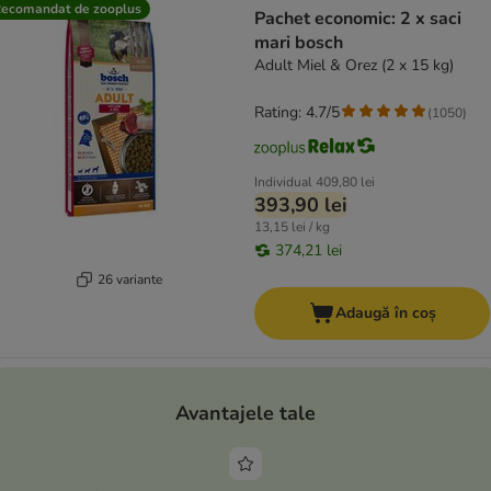
ecomandat de zooplus
Pachet economic: 2 x saci
mari bosch
Adult Miel & Orez (2 x 15 kg)
Rating: 4.7/5
(
1050
)
Individual
409,80 lei
393,90 lei
13,15 lei / kg
374,21 lei
26 variante
Adaugă în coș
Avantajele tale