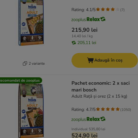
Rating: 4.1/5
(
7
)
215,90 lei
14,40 lei / kg
205,11 lei
Adaugă în coș
2 variante
ecomandat de zooplus
Pachet economic: 2 x saci
mari bosch
Adult Rață și orez (2 x 15 kg)
Rating: 4.7/5
(
1050
)
Individual
535,80 lei
524,90 lei