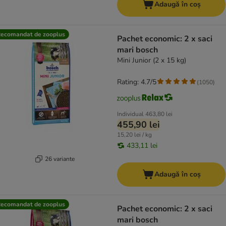
Adaugă în coș
ecomandat de zooplus
Pachet economic: 2 x saci
mari bosch
Mini Junior (2 x 15 kg)
Rating: 4.7/5
(
1050
)
Individual
463,80 lei
455,90 lei
15,20 lei / kg
433,11 lei
26 variante
Adaugă în coș
ecomandat de zooplus
Pachet economic: 2 x saci
mari bosch