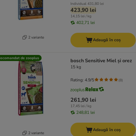
Individual
431,80 lei
423,90 lei
14,15 lei / kg
402,71 lei
2 variante
Adaugă în coș
ecomandat de zooplus
bosch Sensitive Miel și orez
15 kg
Rating: 4.9/5
(
8
)
261,90 lei
17,45 lei / kg
248,81 lei
Adaugă în coș
2 variante