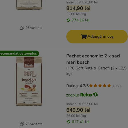
Individual
825,80 lei
814,90 lei
32,60 lei / kg
774,16 lei
26 variante
Adaugă în coș
ecomandat de zooplus
Pachet economic: 2 x saci
mari bosch
HPC Soft Rață & Cartofi (2 x 12,5
kg)
Rating: 4.7/5
(
1050
)
Individual
657,80 lei
649,90 lei
26,00 lei / kg
617,41 lei
26 variante