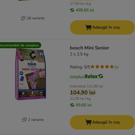
17,50 lei / kg
498,66 lei
26 variante
Adaugă în coș
ecomandat de zooplus
bosch Mini Senior
2 x 2,5 kg
Rating: 5/5
(
5
)
Individual
111,80 lei
104,90 lei
21,00 lei / kg
99,66 lei
2 variante
Adaugă în coș