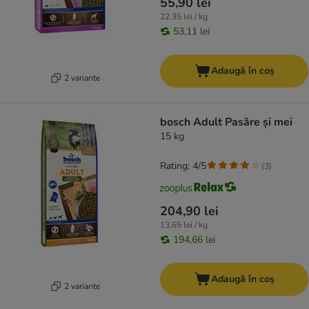
55,90 lei
22,35 lei / kg
53,11 lei
Adaugă în coș
2 variante
bosch Adult Pasăre și mei
15 kg
Rating: 4/5
(
3
)
204,90 lei
13,65 lei / kg
194,66 lei
Adaugă în coș
2 variante