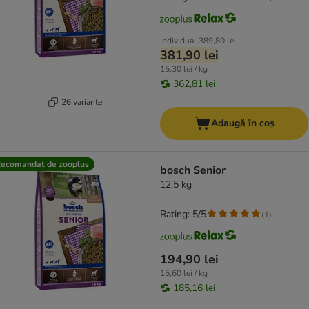
Individual
389,80 lei
381,90 lei
15,30 lei / kg
362,81 lei
26 variante
Adaugă în coș
ecomandat de zooplus
bosch Senior
12,5 kg
Rating: 5/5
(
1
)
194,90 lei
15,60 lei / kg
185,16 lei