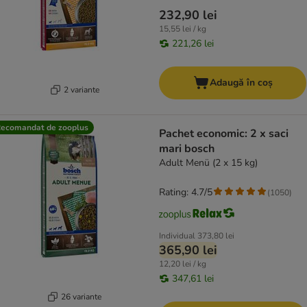
232,90 lei
15,55 lei / kg
221,26 lei
Adaugă în coș
2 variante
ecomandat de zooplus
Pachet economic: 2 x saci
mari bosch
Adult Menü (2 x 15 kg)
Rating: 4.7/5
(
1050
)
Individual
373,80 lei
365,90 lei
12,20 lei / kg
347,61 lei
26 variante