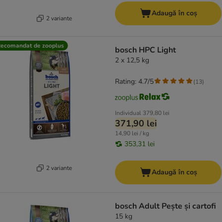
Adaugă în coș
2 variante
ecomandat de zooplus
bosch HPC Light
2 x 12,5 kg
Rating: 4.7/5
(
13
)
Individual
379,80 lei
371,90 lei
14,90 lei / kg
353,31 lei
2 variante
Adaugă în coș
bosch Adult Pește și cartofi
15 kg