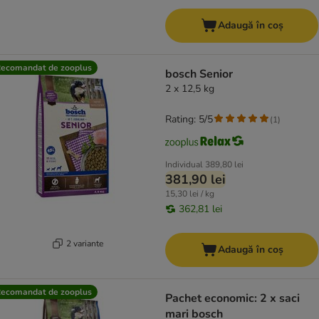
Adaugă în coș
ecomandat de zooplus
bosch Senior
2 x 12,5 kg
Rating: 5/5
(
1
)
Individual
389,80 lei
381,90 lei
15,30 lei / kg
362,81 lei
2 variante
Adaugă în coș
ecomandat de zooplus
Pachet economic: 2 x saci
mari bosch