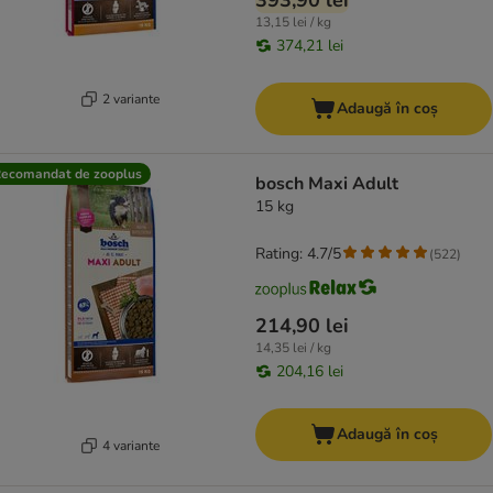
393,90 lei
13,15 lei / kg
374,21 lei
2 variante
Adaugă în coș
ecomandat de zooplus
bosch Maxi Adult
15 kg
Rating: 4.7/5
(
522
)
214,90 lei
14,35 lei / kg
204,16 lei
Adaugă în coș
4 variante