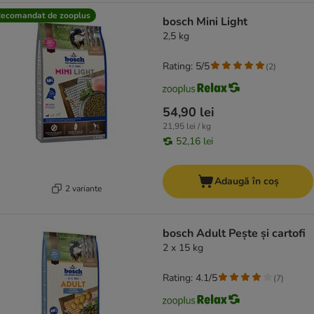
ecomandat de zooplus
bosch Mini Light
2,5 kg
Rating: 5/5
(
2
)
54,90 lei
21,95 lei / kg
52,16 lei
Adaugă în coș
2 variante
bosch Adult Pește și cartofi
2 x 15 kg
Rating: 4.1/5
(
7
)