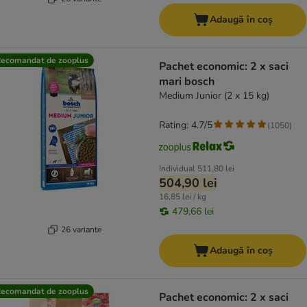
Adaugă în coș
ecomandat de zooplus
Pachet economic: 2 x saci
mari bosch
Medium Junior (2 x 15 kg)
Rating: 4.7/5
(
1050
)
Individual
511,80 lei
504,90 lei
16,85 lei / kg
479,66 lei
26 variante
Adaugă în coș
ecomandat de zooplus
Pachet economic: 2 x saci