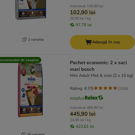
Individual
109,80 lei
102,90 lei
20,60 lei / kg
97,76 lei
2 variante
Adaugă în coș
ecomandat de zooplus
Pachet economic: 2 x saci
mari bosch
Mini Adult Miel & orez (2 x 15 kg)
Rating: 4.7/5
(
1050
)
Individual
465,80 lei
445,90 lei
14,85 lei / kg
423,61 lei
26 variante