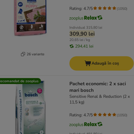
Rating: 4.7/5
(
1050
)
Individual
315,80 lei
309,90 lei
20,65 lei / kg
294,41 lei
26 variante
Adaugă în coș
ecomandat de zooplus
Pachet economic: 2 x saci
mari bosch
Sensitive Renal & Reduction (2 x
11,5 kg)
Rating: 4.7/5
(
1050
)