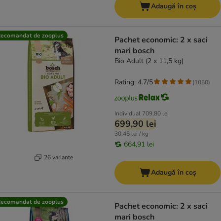
Adaugă în coș
ecomandat de zooplus
Pachet economic: 2 x saci
mari bosch
Bio Adult (2 x 11,5 kg)
Rating: 4.7/5
(
1050
)
Individual
709,80 lei
699,90 lei
30,45 lei / kg
664,91 lei
26 variante
Adaugă în coș
ecomandat de zooplus
Pachet economic: 2 x saci
mari bosch