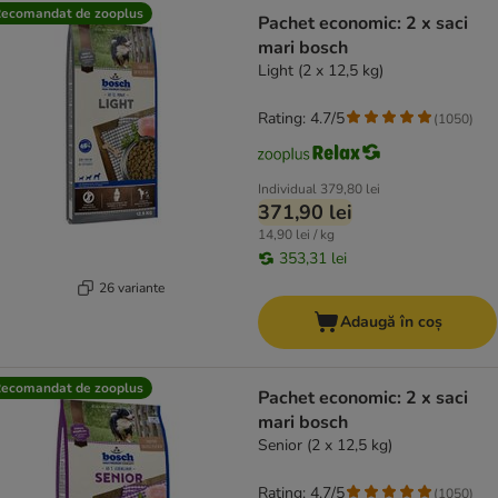
ecomandat de zooplus
Pachet economic: 2 x saci
mari bosch
Light (2 x 12,5 kg)
Rating: 4.7/5
(
1050
)
Individual
379,80 lei
371,90 lei
14,90 lei / kg
353,31 lei
26 variante
Adaugă în coș
ecomandat de zooplus
Pachet economic: 2 x saci
mari bosch
Senior (2 x 12,5 kg)
Rating: 4.7/5
(
1050
)