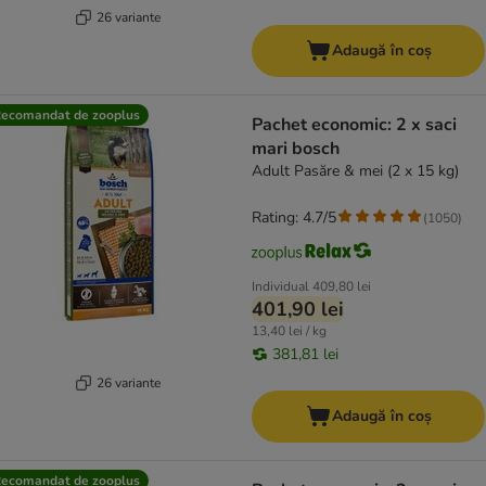
26 variante
Adaugă în coș
ecomandat de zooplus
Pachet economic: 2 x saci
mari bosch
Adult Pasăre & mei (2 x 15 kg)
Rating: 4.7/5
(
1050
)
Individual
409,80 lei
401,90 lei
13,40 lei / kg
381,81 lei
26 variante
Adaugă în coș
ecomandat de zooplus