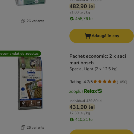
Individual
491,80 lei
482,90 lei
21,00 lei / kg
458,76 lei
26 variante
Adaugă în coș
ecomandat de zooplus
Pachet economic: 2 x saci
mari bosch
Special Light (2 x 12,5 kg)
Rating: 4.7/5
(
1050
)
Individual
439,80 lei
431,90 lei
17,30 lei / kg
410,31 lei
26 variante