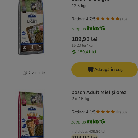
12,5 kg
Rating: 4.7/5
(
13
)
189,90 lei
15,20 lei / kg
180,41 lei
Adaugă în coș
2 variante
bosch Adult Miel și orez
2 x 15 kg
Rating: 4.1/5
(
39
)
Individual
409,80 lei