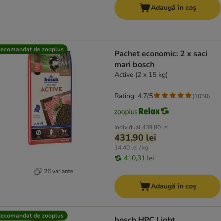
Adaugă în coș
ecomandat de zooplus
Pachet economic: 2 x saci
mari bosch
Active (2 x 15 kg)
Rating: 4.7/5
(
1050
)
Individual
439,80 lei
431,90 lei
14,40 lei / kg
410,31 lei
26 variante
Adaugă în coș
ecomandat de zooplus
bosch HPC Light