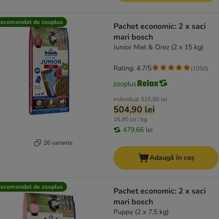
ecomandat de zooplus
Pachet economic: 2 x saci
mari bosch
Junior Miel & Orez (2 x 15 kg)
Rating: 4.7/5
(
1050
)
Individual
515,80 lei
504,90 lei
16,85 lei / kg
479,66 lei
26 variante
Adaugă în coș
ecomandat de zooplus
Pachet economic: 2 x saci
mari bosch
Puppy (2 x 7,5 kg)