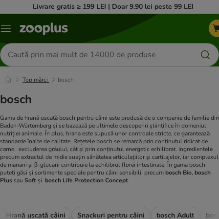
Livrare gratis ≥ 199 LEI | Doar 9.90 lei peste 99 LEI
Categorii
Căutare
produse
Top mărci
bosch
bosch
Gama de hrană uscată bosch pentru câini este produsă de o companie de familie din
Baden-Würtemberg și se bazează pe ultimele descoperiri științifice în domeniul
nutriției animale. În plus, hrana este supusă unor controale stricte, ce garantează
standarde înalte de calitate. Rețetele bosch se remarcă prin conținutul ridicat de
carne, excluderea grâului, cât și prin conținutul energetic echilibrat. Ingredientele
precum extractul de midie susțin sănătatea articulațiilor și cartilajelor, iar complexul
de manani și β-glucani contribuie la echilibrul florei intestinale. În gama bosch
puteți găsi și sortimente speciale pentru câini sensibili, precum
bosch Bio
,
bosch
Plus
sau
Soft
și
bosch Life Protection Concept
.
Hrană uscată câini
Snackuri pentru câini
bosch Adult
bos