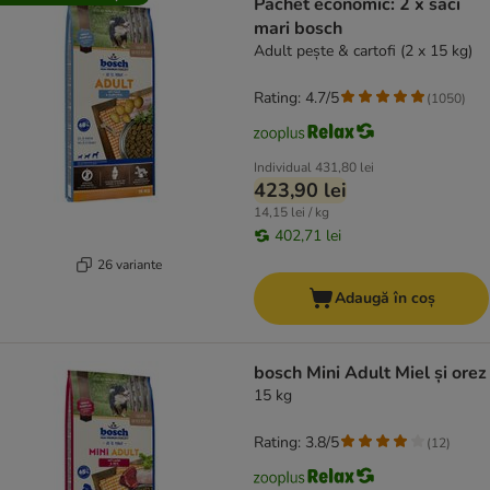
Pachet economic: 2 x saci
mari bosch
Adult pește & cartofi (2 x 15 kg)
Rating: 4.7/5
(
1050
)
Individual
431,80 lei
423,90 lei
14,15 lei / kg
402,71 lei
26 variante
Adaugă în coș
bosch Mini Adult Miel și orez
15 kg
Rating: 3.8/5
(
12
)