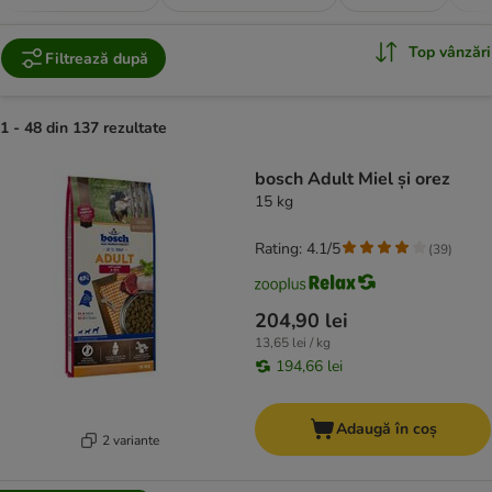
Top vânzări
Filtrează după
1 - 48 din 137 rezultate
product items have been changed
bosch Adult Miel și orez
15 kg
Rating: 4.1/5
(
39
)
204,90 lei
13,65 lei / kg
194,66 lei
Adaugă în coș
2 variante