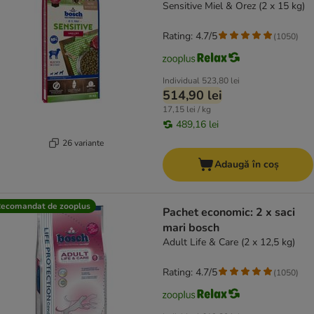
Sensitive Miel & Orez (2 x 15 kg)
Rating: 4.7/5
(
1050
)
Individual
523,80 lei
514,90 lei
17,15 lei / kg
489,16 lei
26 variante
Adaugă în coș
ecomandat de zooplus
Pachet economic: 2 x saci
mari bosch
Adult Life & Care (2 x 12,5 kg)
Rating: 4.7/5
(
1050
)