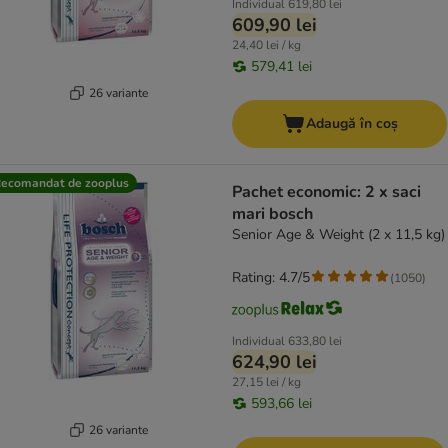
Individual
619,80 lei
609,90 lei
24,40 lei / kg
579,41 lei
26 variante
Adaugă în coș
ecomandat de zooplus
Pachet economic: 2 x saci
mari bosch
Senior Age & Weight (2 x 11,5 kg)
Rating: 4.7/5
(
1050
)
Individual
633,80 lei
624,90 lei
27,15 lei / kg
593,66 lei
26 variante