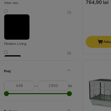
764,90 lei
Inter-zoo
(
1
)
Adau
Modern Living
(
2
)
Preț
montana
(
2
)
―
lei
skyline