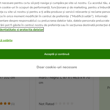
t necesare pentru ca tu să poți naviga și cumpăra pe site-ul nostru. Cu acordul tău, 
m cookie-uri în scopuri de performanță, funcționare și de marketing, pentru a îmbunăt
ța cu site-ul nostru și pentru a-ți arăta produse și servicii relevante și reclame perso
ce în orice moment modificări în centrul de preferințe (“Modifică setări”). Informații
entare despre responsabilul cu prelucrarea datelor tale, datele personale prelucrate
ării pot fi găsite în centrul nostru de preferințe sau în secțiunea destinată protecției d
dențialitate și protecția datelor
ă setările
A
Acceptă și continuă
le
-5
 Industrial
Ferplast Piano 6 Colivie
Doar cookie-uri necesare
 păsări
păsări
84 / 102 cm
maro / negru: L 87 x l 46,5 x h 70
cm
P
Not Rated
(
1
)