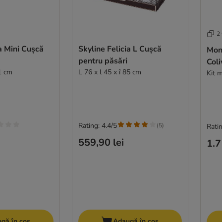
2 
a Mini Cușcă
Skyline Felicia L Cușcă
Mon
pentru păsări
Coli
51 cm
L 76 x l 45 x î 85 cm
Kit m
Rating: 4.4/5
(
5
)
Ratin
559,90 lei
1.7
gă în coș
Adaugă în coș