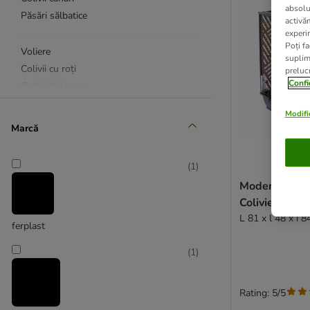
absolu
Păsări sălbatice
activă
experin
Poți fa
Voliere
suplim
Colivii cu roți
prelucr
Confi
Colivii din lemn
Colivii de exterior
Modific
Marcă
Colivii pentru transport
Ferplast
(
1
)
Alți producători
Modern Living
Colivie pentru
L 81 x l 48 x î 
ferplast
(
1
)
Rating: 5/5