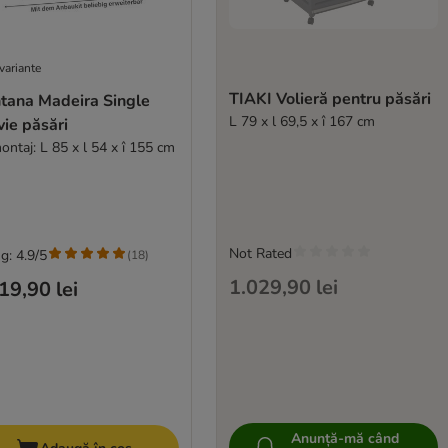
variante
TIAKI Volieră pentru păsări
tana Madeira Single
L 79 x l 69,5 x î 167 cm
vie păsări
ontaj: L 85 x l 54 x î 155 cm
Not Rated
g: 4.9/5
(
18
)
1.029,90 lei
19,90 lei
Anunță-mă când