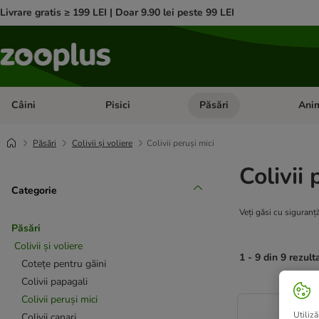
Livrare gratis ≥ 199 LEI | Doar 9.90 lei peste 99 LEI
Câini
Pisici
Păsări
Anim
Deschideți meniul cu categorii: Câini
Deschideți meniul cu categorii:
Deschid
Păsări
Colivii și voliere
Colivii peruși mici
Colivii 
Categorie
Veți găsi cu siguranț
Păsări
Colivii și voliere
1 - 9 din 9 rezult
Cotețe pentru găini
Colivii papagali
product items ha
Colivii peruși mici
Utiliză
Colivii canari