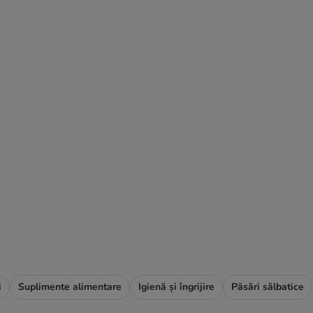
i
Suplimente alimentare
Igienă și îngrijire
Păsări sălbatice