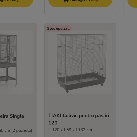
Stoc epuizat.
TIAKI Colivie pentru păsări
ira Single
120
L 120 x l 59 x î 132 cm
155 cm (2 pachete)