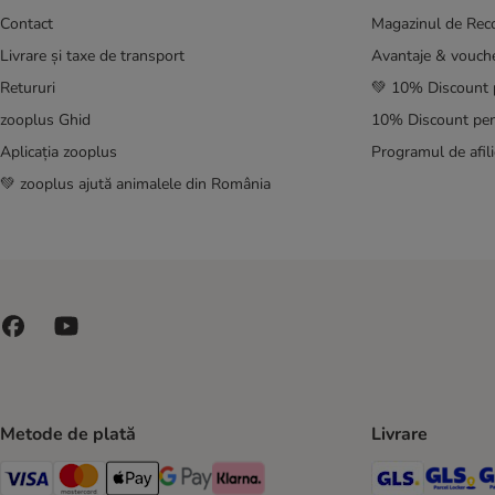
Contact
Magazinul de Re
Livrare și taxe de transport
Avantaje & vouch
Retururi
💚 10% Discount 
zooplus Ghid
10% Discount pen
Aplicația zooplus
Programul de afili
💚 zooplus ajută animalele din România
Metode de plată
Livrare
GLS Ship
GL
Visa Payment Method
Master Card Payment Method
Apple Pay Payment Method
Google Pay Payment Method
Klarna Payment Method