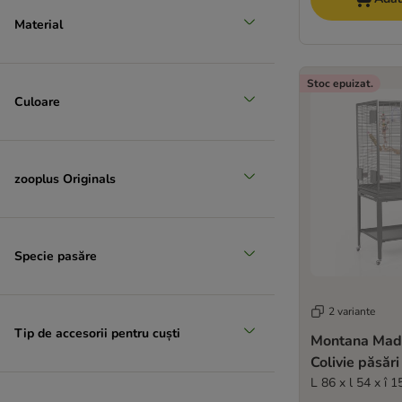
Material
Stoc epuizat.
Culoare
zooplus Originals
Specie pasăre
2 variante
Tip de accesorii pentru cuști
Montana Made
Colivie păsări
L 86 x l 54 x î 