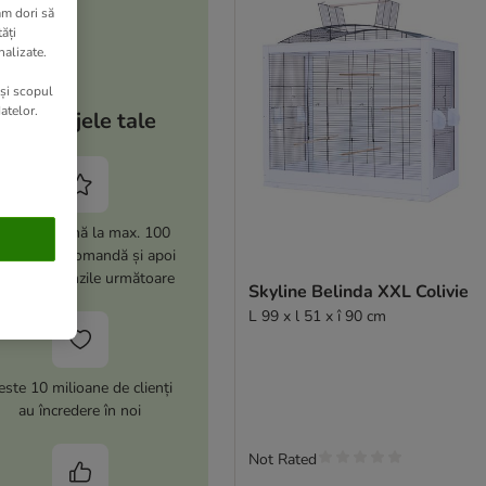
am dori să
ăți
nalizate.
 și scopul
atelor.
Avantajele tale
i -15% (până la max. 100
i) la prima comandă și apoi
% la comenzile următoare
Skyline Belinda XXL Colivie
L 99 x l 51 x î 90 cm
este 10 milioane de clienți
au încredere în noi
Not Rated