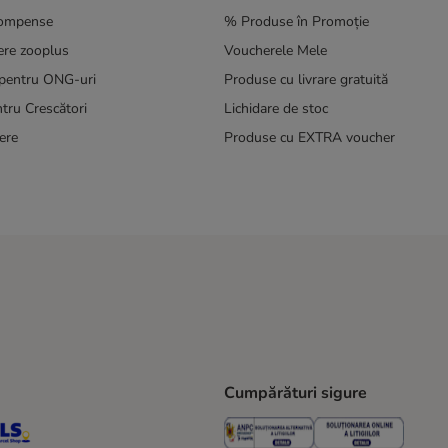
compense
% Produse în Promoție
ere zooplus
Voucherele Mele
pentru ONG-uri
Produse cu livrare gratuită
tru Crescători
Lichidare de stoc
ere
Produse cu EXTRA voucher
Cumpărături sigure
ping Method
S Locker Shipping Method
GLS Parcel Shop Shipping Method
Security
Securit