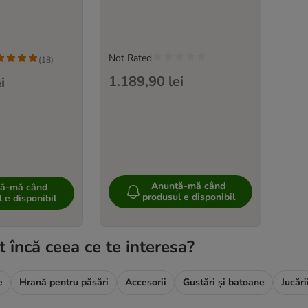
Not Rated
(
18
)
1.189,90 lei
i
Anunță-mă când
ă-mă când
produsul e disponibil
 e disponibil
t încă ceea ce te interesa?
e
Hrană pentru păsări
Accesorii
Gustări și batoane
Jucări