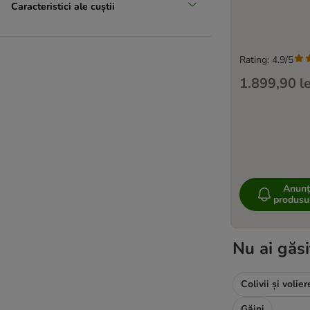
Caracteristici ale cuștii
Rating: 4.9/5
1.899,90 le
Anunț
produsul
Nu ai găsi
Colivii și volier
Găini