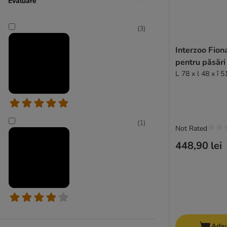
Evaluare
(
2
)
(
3
)
TIAKI
Interzoo Fion
pentru păsări
L 78 x l 48 x î 
(
1
)
Not Rated
448,90 lei
Adau