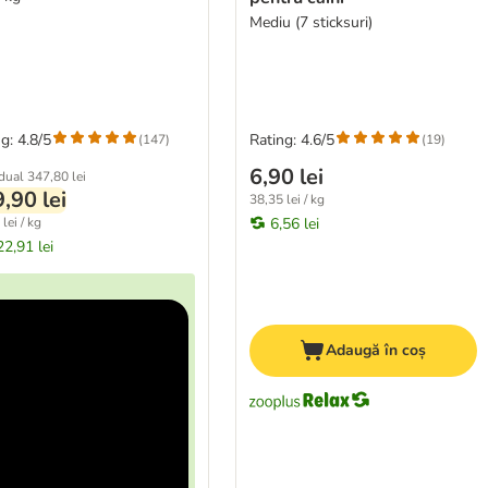
Mediu (7 sticksuri)
g: 4.8/5
Rating: 4.6/5
(
147
)
(
19
)
6,90 lei
idual
347,80 lei
,90 lei
38,35 lei / kg
lei / kg
6,56 lei
22,91 lei
Adaugă în coș