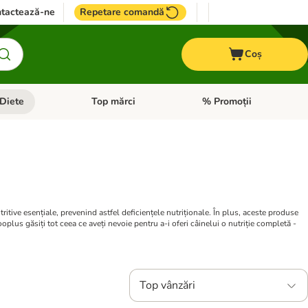
tactează-ne
Repetare comandă
Coș
Diete
Top mărci
% Promoții
i: Pești
i meniul cu categorii: Cai
Deschideți meniul cu categorii: + VET Diete
Deschideți meniul cu catego
tive esențiale, prevenind astfel deficiențele nutriționale. În plus, aceste produse
plus găsiți tot ceea ce aveți nevoie pentru a-i oferi câinelui o nutriție completă -
Top vânzări