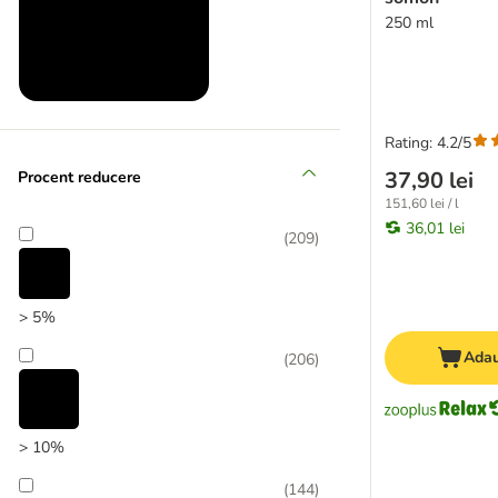
250 ml
Almo Nature Holistic
Produse la prețuri reduse
Rating: 4.2/5
(
24
)
37,90 lei
Procent reducere
151,60 lei / l
36,01 lei
(
209
)
Produse noi
> 5%
(
177
)
Adau
(
206
)
> 10%
(
144
)