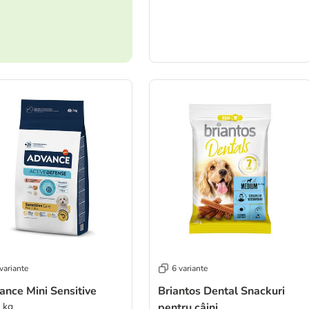
variante
6 variante
ance Mini Sensitive
Briantos Dental Snackuri
7 kg
pentru câini