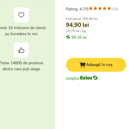
Rating: 4.7/5
(
12
)
Individual
105,80 lei
94,90 lei
este 10 milioane de clienți
19,75 lei / kg
au încredere în noi
90,16 lei
Peste 14000 de produse
Adaugă în coș
dintre care poți alege