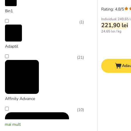
Rating: 4.8/5
8in1
Individual
249,65 l
(
1
)
221,90 lei
24,65 lei / kg
Adaptil
(
21
)
Adau
Affinity Advance
(
10
)
mai mult