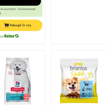
că voucherul - Economisești
%
Adaugă în coș