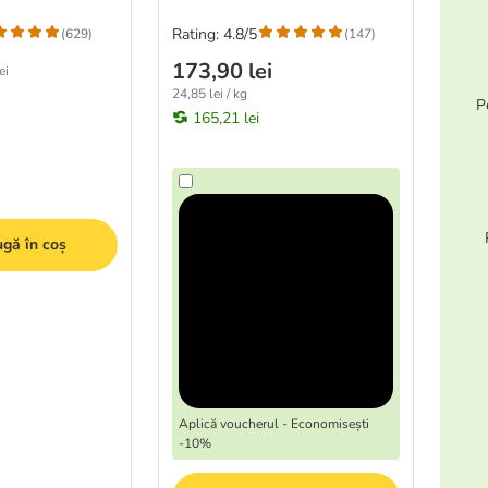
Rating: 4.8/5
(
629
)
(
147
)
173,90 lei
ei
24,85 lei / kg
P
165,21 lei
gă în coș
Aplică voucherul - Economisești
-10%