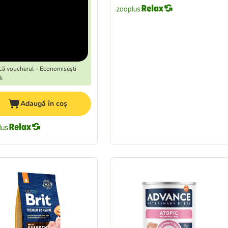
că voucherul - Economisești
%
Adaugă în coș