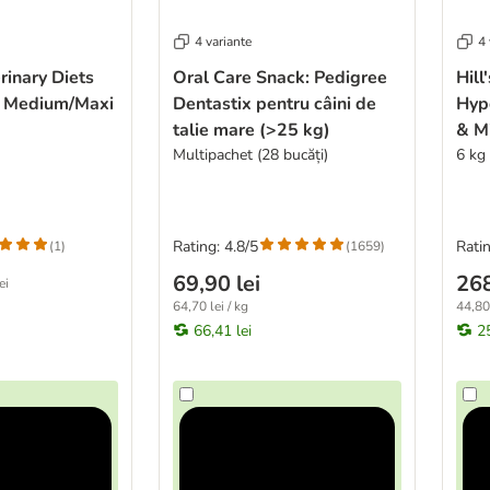
4 variante
4 
inary Diets
Oral Care Snack: Pedigree
Hill
c Medium/Maxi
Dentastix pentru câini de
Hyp
talie mare (>25 kg)
& M
Multipachet (28 bucăți)
6 kg
Rating: 4.8/5
Ratin
(
1
)
(
1659
)
69,90 lei
268
ei
64,70 lei / kg
44,80 
66,41 lei
2