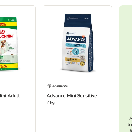
ve been changed
4 variante
ini Adult
Advance Mini Sensitive
7 kg
A
le
-5