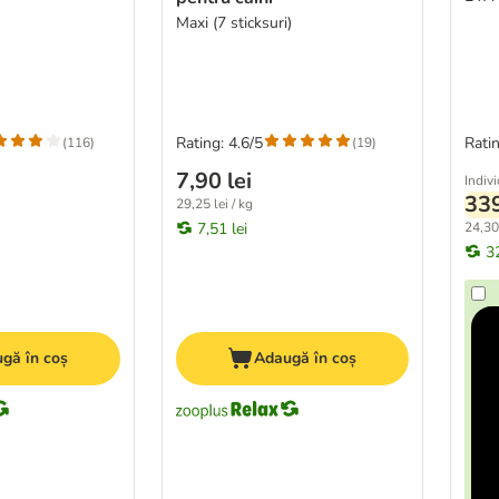
Maxi (7 sticksuri)
Rating: 4.6/5
Ratin
(
116
)
(
19
)
7,90 lei
Indiv
339
29,25 lei / kg
7,51 lei
24,30 
3
gă în coș
Adaugă în coș