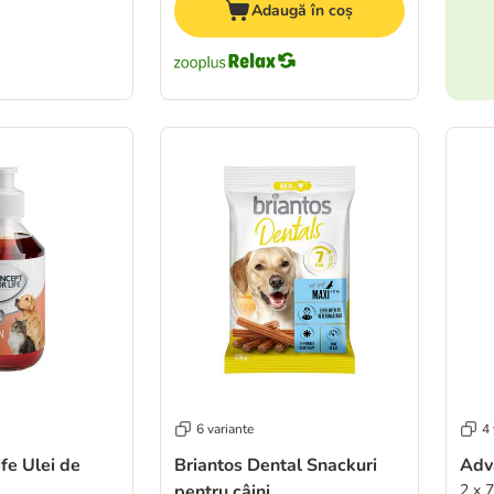
Adaugă în coș
6 variante
4 
ife Ulei de
Briantos Dental Snackuri
Adv
pentru câini
2 x 