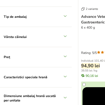
2 variante
Advance Veter
Tip de ambalaj
Gastroenteri
6 x 400 g
Vârsta câinelui
Rating: 5/5
Preț
Individual
101,40 l
94,90 lei
39,55 lei / kg
90,16 lei
Caracteristici speciale hrană
Dimensiune ambalaj hrană uscată
per unitate