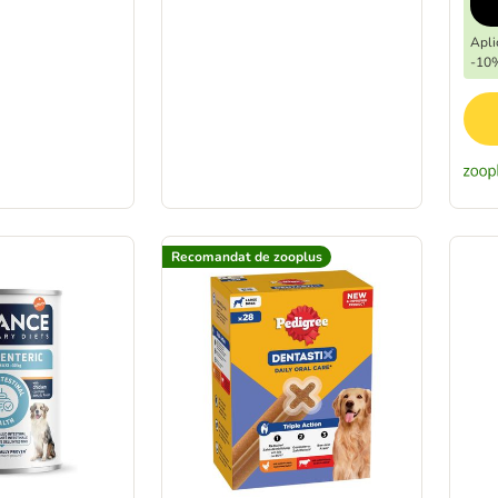
Apli
-10
Recomandat de zooplus