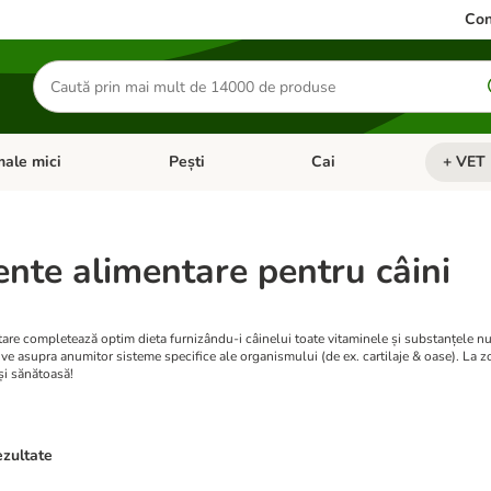
Con
Căutare
produse
ale mici
Pești
Cai
+ VET 
 Pisici
eți meniul cu categorii: Păsări
Deschideți meniul cu categorii: Animale mici
Deschideți meniul cu categori
Deschideț
nte alimentare pentru câini
re completează optim dieta furnizându-i câinelui toate vitaminele și substanțele nutri
ive asupra anumitor sisteme specifice ale organismului (de ex. cartilaje & oase). La zoo
și sănătoasă!
ezultate