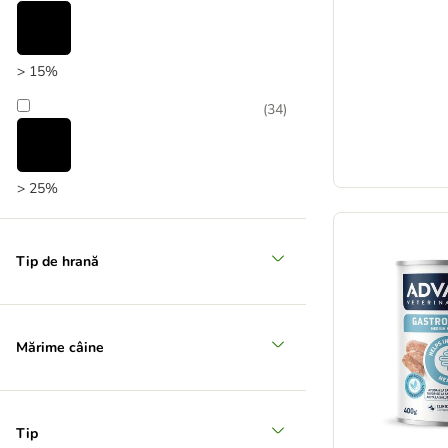
Recomandat de zooplus
> 15%
(
34
)
> 25%
(
9
)
Tip de hrană
> 35%
Mărime câine
Tip