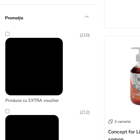
Promoție
(
210
)
Affinity Advance Veterinary Diets
(
6
)
Produse cu EXTRA voucher
Affinity Ultima
(
212
)
(
2
)
3 variante
Concept for L
somon