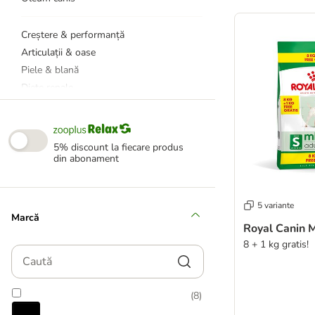
product items ha
Creștere & performanță
Articulații & oase
Piele & blană
Diete renale
Stomac & intestine
Sănătate dentară
Alte sisteme ale organismului
5% discount la fiecare produs
din abonament
Minerale
Vitamine
5 variante
Marcă
Royal Canin M
8 + 1 kg gratis!
Caută
(
8
)