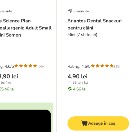
variante
6 variante
's Science Plan
Briantos Dental Snackuri
oallergenic Adult Small
pentru câini
ini Somon
Mini (7 sticksuri)
g: 4.6/5
Rating: 4.6/5
(
56
)
(
19
)
,90 lei
4,90 lei
lei / kg
44,55 lei / kg
55,46 lei
4,66 lei
Adaugă în coș