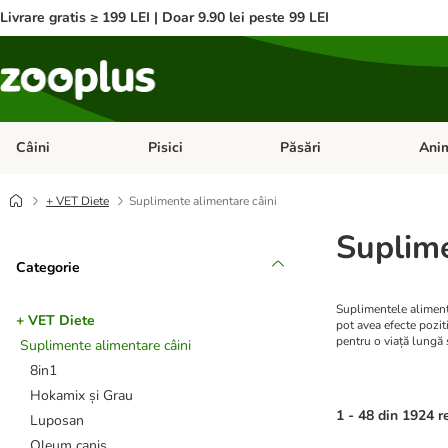
Livrare gratis ≥ 199 LEI | Doar 9.90 lei peste 99 LEI
Câini
Pisici
Păsări
Anim
Deschideți meniul cu categorii: Câini
Deschideți meniul cu categorii:
Deschid
+ VET Diete
Suplimente alimentare câini
Suplime
Categorie
Suplimentele alimenta
+ VET Diete
pot avea efecte pozit
pentru o viață lungă 
Suplimente alimentare câini
8in1
Hokamix și Grau
1 - 48 din 1924 r
Luposan
Oleum canis