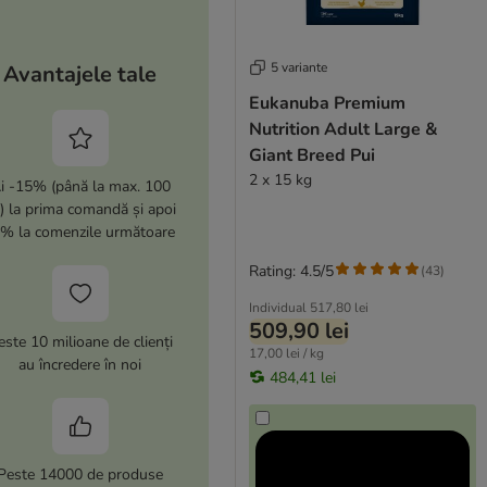
5 variante
Avantajele tale
Eukanuba Premium
Nutrition Adult Large &
Giant Breed Pui
2 x 15 kg
i -15% (până la max. 100
i) la prima comandă și apoi
% la comenzile următoare
Rating: 4.5/5
(
43
)
Individual
517,80 lei
509,90 lei
este 10 milioane de clienți
17,00 lei / kg
au încredere în noi
484,41 lei
Peste 14000 de produse