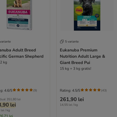
variante
5 variante
anuba Adult Breed
Eukanuba Premium
cific German Shepherd
Nutrition Adult Large &
12 kg
Giant Breed Pui
15 kg + 3 kg gratis!
g: 4.6/5
Rating: 4.5/5
(
9
)
(
43
)
261,90 lei
idual
351,80 lei
,90 lei
14,55 lei / kg
lei / kg
26,71 lei