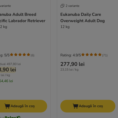
variante
2 variante
anuba Adult Breed
Eukanuba Daily Care
ific Labrador Retriever
Overweight Adult Dog
12 kg
12 kg
g: 5/5
Rating: 4.9/5
(
6
)
(
71
)
277,90 lei
idual
497,80 lei
,90 lei
23,15 lei / kg
lei / kg
64,46 lei
Adaugă în coș
Adaugă în coș