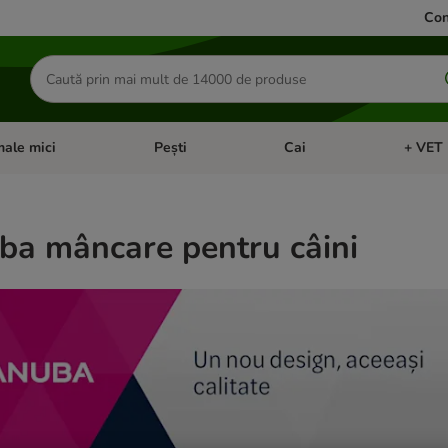
Con
Căutare
produse
ale mici
Pești
Cai
+ VET 
 Pisici
eți meniul cu categorii: Păsări
Deschideți meniul cu categorii: Animale mici
Deschideți meniul cu categori
Deschideț
ba mâncare pentru câini