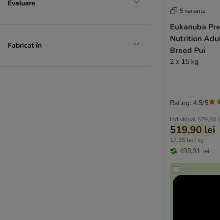
Evaluare
Josera
5 variante
JULIUS K-9
Eukanuba Pr
Barking Heads
Nutrition Ad
Best Nature
Fabricat în
Breed Pui
Burgess
2 x 15 kg
Cesar
Dogs'n Tiger
★ Lukullus
★ Lukullus A Casa
Rating: 4.5/5
Lupo Sensitiv
Individual
529,80 l
PrimaDog
519,90 lei
MAC´s
17,35 lei / kg
493,91 lei
Nutriplus
Magnussons
Markus Mühle
mera
Monge
My Friend