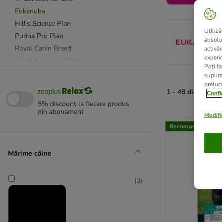
Eukanuba
Hill's Science Plan
Utiliză
Purina Pro Plan
absolu
Royal Canin Breed
activă
experin
Royal Canin CARE Nutrition
Poți fa
Royal Canin Size
suplim
prelucr
Taste of the Wild
1 - 48 din 186 re
Confi
★ Wolf of Wilderness
5% discount la fiecare produs
din abonament
Modific
product items ha
Advance Veterinary Diets
Recomandat de zo
Affinity Advance
animonda Integra
Mărime câine
★ Concept for Life Veterinary Diet
Eukanuba Veterinary Diets
(
3
)
Exclusion
Hill's Prescription Diet Canine
Nutrivet