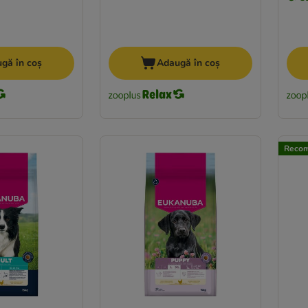
gă în coș
Adaugă în coș
Recom