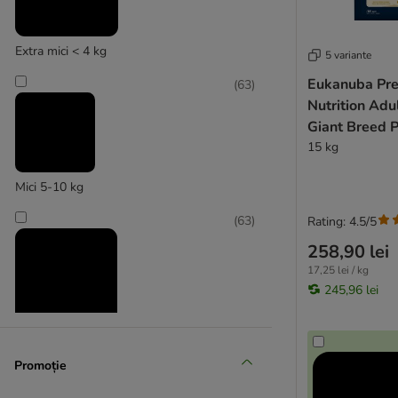
Purina Veterinary Diets
Royal Canin Veterinary & Expert
SPECIFIC Veterinary Diet
Extra mici < 4 kg
5 variante
Trovet
Eukanuba Pr
(
63
)
Virbac Veterinary HPM
Nutrition Adu
Giant Breed P
Puppy & Junior
15 kg
Senior
Hrană fără cereale
Mici 5-10 kg
Hrană dietetică (Light)
(
63
)
Rating: 4.5/5
Sensitive
Artroză, artrită, probleme osoase și
258,90 lei
musculare
17,25 lei / kg
Bio
245,96 lei
Hrană vegetariană
Hrană cu miel
Medii 11 - 25 kg
Hrană cu pește
Promoție
(
55
)