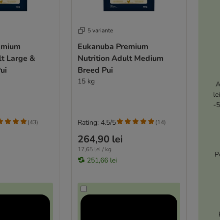
5 variante
emium
Eukanuba Premium
lt Large &
Nutrition Adult Medium
ui
Breed Pui
15 kg
A
le
-5
Rating: 4.5/5
(
43
)
(
14
)
264,90 lei
17,65 lei / kg
P
251,66 lei