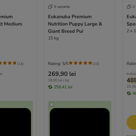
5 variante
2 
emium
Eukanuba Premium
Euk
ult Medium
Nutrition Puppy Large &
Spec
Giant Breed Pui
2 x 
15 kg
Rating: 5/5
Ratin
(
14
)
(
10
)
269,90 lei
ei
Indiv
488
18,00 lei / kg
256,41 lei
20,35 
4