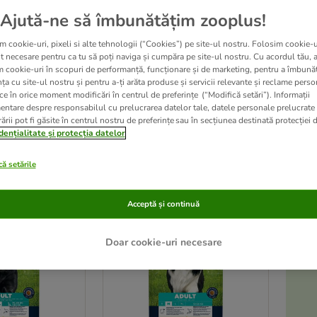
Ajută-ne să îmbunătățim zooplus!
Hrana premium Eukanuba, concepută în colaborare cu medici veterinari, conține t
m cookie-uri, pixeli si alte tehnologii (“Cookies”) pe site-ul nostru. Folosim cookie-u
completă și sprijină sănătatea generală a patrupezilor. În plus, formula speci
t necesare pentru ca tu să poți naviga și cumpăra pe site-ul nostru. Cu acordul tău, 
compoziție arome, coloranți sau conservanți artificiali.
m cookie-uri în scopuri de performanță, funcționare și de marketing, pentru a îmbunăt
ța cu site-ul nostru și pentru a-ți arăta produse și servicii relevante și reclame perso
ce în orice moment modificări în centrul de preferințe (“Modifică setări”). Informații
entare despre responsabilul cu prelucrarea datelor tale, datele personale prelucrate
ării pot fi găsite în centrul nostru de preferințe sau în secțiunea destinată protecției d
zultate
dențialitate și protecția datelor
ă setările
ve been changed
oplus
Acceptă și continuă
Doar cookie-uri necesare