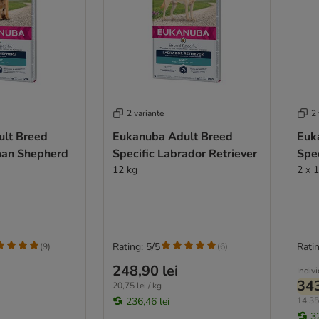
2 variante
2 
lt Breed
Eukanuba Adult Breed
Euk
man Shepherd
Specific Labrador Retriever
Spe
12 kg
2 x 
Rating: 5/5
Ratin
(
9
)
(
6
)
248,90 lei
Indiv
343
20,75 lei / kg
236,46 lei
14,35 
3