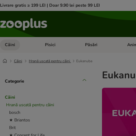
Livrare gratis ≥ 199 LEI | Doar 9.90 lei peste 99 LEI
Câini
Pisici
Păsări
Anim
Deschideți meniul cu categorii: Câini
Deschideți meniul cu categorii:
Deschid
Câini
Hrană uscată pentru câini
Eukanuba
Eukanu
Categorie
Câini
Hrană uscată pentru câini
bosch
★ Briantos
Brit
★ Concept for Life