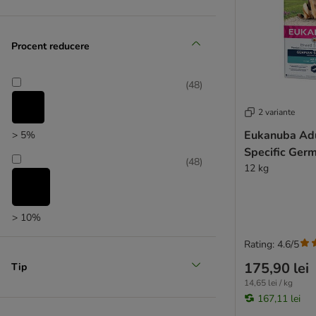
BugBell
Produse la prețuri reduse
Burns
(
35
)
Butcher's
Procent reducere
Calibra
Carnilove
(
48
)
Carnilove True Fresh
Cavom
2 variante
Produse noi
Chappi
Eukanuba Adu
> 5%
(
17
)
Coya
Specific Ger
(
48
)
Crave
12 kg
Dingo
Disugual
Dog Chow
> 10%
Doggy Dog
Rating: 4.6/5
Dolina Noteci
175,90 lei
Tip
Dog´s Love
Recomandat de zooplus
14,65 lei / kg
Euro Premium
167,11 lei
Exclusion Mediterraneo