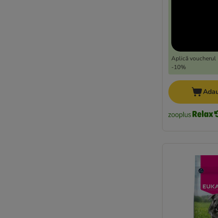
Natura Diet
Natural Greatness
Natural Woodland
Nature's Variety
Oasy
Aplică voucherul 
Opti Life
-10%
Optimanova
Pan Mięsko
Adau
Pedigree
Perfect Fit
Pitti Boris
Primal
Professional+
Purina ONE
★ Purizon
RINTI
Prolife
★ Rocco