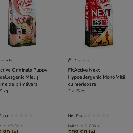
variante
2 variante
ctive Originals Puppy
FitActive Next
allergenic Miel și
Hypoallergenic Mono Vită
ume de primăvară
cu merișoare
15 kg
2 x 15 kg
Rated
Not Rated
idual
495,80 lei
Individual
517,80 lei
,90 lei
509,90 lei