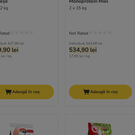
eșe
Monoprotein Miel
12 kg
2 x 15 kg
Rated
Not Rated
idual
437,80 lei
Individual
543,80 lei
,90 lei
534,90 lei
lei / kg
17,85 lei / kg
Adaugă în coș
Adaugă în coș