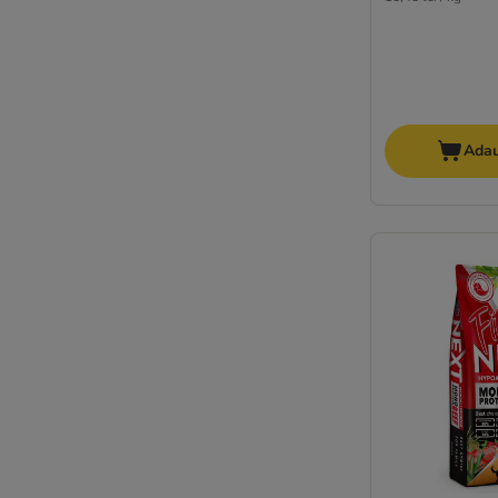
Natura Diet
Natural Greatness
Natural Woodland
Nature's Variety
Oasy
Adau
Opti Life
Optimanova
Pan Mięsko
Pedigree
Perfect Fit
Pitti Boris
Primal
Professional+
Purina ONE
★ Purizon
RINTI
Prolife
★ Rocco