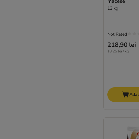
măceșe
Farmina N&D
12 kg
FitActive
Fitmin
Fokker
Forza10
Not Rated
Friskies
218,90 lei
Frolic
18,25 lei / kg
Golden Eagle
GranataPet
Grau
Green Petfood
★ Greenwoods
Adau
Happy Dog NaturCroq
Happy Dog Supreme
Herrmann's
IAMS
Isegrim
James Wellbeloved