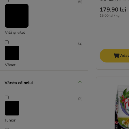
Purina Veterinary Diets
(
6
)
Royal Canin Veterinary & Expert
179,90 lei
SPECIFIC Veterinary Diet
15,00 lei / kg
Trovet
Virbac Veterinary HPM
Vită și vițel
(
2
)
Puppy & Junior
Senior
Adau
Hrană fără cereale
Vânat
Hrană dietetică (Light)
Sensitive
Artroză, artrită, probleme osoase și
Vârsta câinelui
musculare
Bio
(
2
)
Hrană vegetariană
Hrană cu miel
Hrană cu pește
Junior