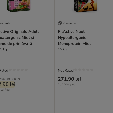
variante
2 variante
ctive Originals Adult
FitActive Next
allergenic Miel și
Hypoallergenic
ume de primăvară
Monoprotein Miel
15 kg
15 kg
Rated
Not Rated
271,90 lei
idual
491,80 lei
,90 lei
18,15 lei / kg
lei / kg