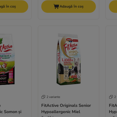
gă în coș
Adaugă în coș
2 variante
2 
e
FitActive Originals Senior
FitA
ic Somon și
Hypoallergenic Miel
Hyp