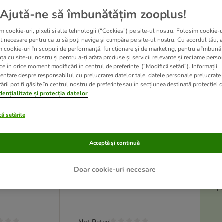
Ajută-ne să îmbunătățim zooplus!
m cookie-uri, pixeli si alte tehnologii (“Cookies”) pe site-ul nostru. Folosim cookie-u
t necesare pentru ca tu să poți naviga și cumpăra pe site-ul nostru. Cu acordul tău, 
m cookie-uri în scopuri de performanță, funcționare și de marketing, pentru a îmbunăt
ța cu site-ul nostru și pentru a-ți arăta produse și servicii relevante și reclame perso
ce în orice moment modificări în centrul de preferințe (“Modifică setări”). Informații
entare despre responsabilul cu prelucrarea datelor tale, datele personale prelucrate
ării pot fi găsite în centrul nostru de preferințe sau în secțiunea destinată protecției d
dențialitate și protecția datelor
ă setările
A
le
2 variante
-5
Acceptă și continuă
e
FitActive Pure
c Vită și
Hypoallergenic Vită și
măceșe
Doar cookie-uri necesare
2 x 12 kg
P
Not Rated