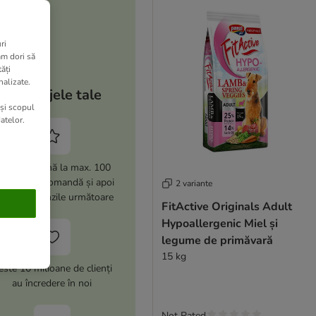
ri
am dori să
ăți
nalizate.
Avantajele tale
 și scopul
atelor.
i -15% (până la max. 100
i) la prima comandă și apoi
2 variante
% la comenzile următoare
FitActive Originals Adult
Hypoallergenic Miel și
legume de primăvară
15 kg
este 10 milioane de clienți
au încredere în noi
Not Rated