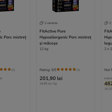
2 variante
2 
e
FitActive Pure
FitA
c Porc mistreț
Hypoallergenic Porc mistreț
Hypo
și măceșe
leg
12 kg
2 x 
Rating: 5/5
Not 
(
1
)
(
1
)
201,90 lei
ei
Indiv
482
16,85 lei / kg
16,10 