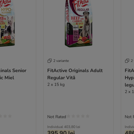
2 variante
2 
ginals Senior
FitActive Originals Adult
FitA
c Miel
Regular Vită
Hypo
2 x 15 kg
leg
2 x 
Not Rated
Not 
Individual
403,80 lei
Indiv
395,90 lei
486