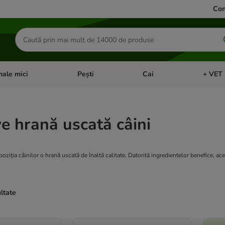
Con
Căutare
produse
ale mici
Pești
Cai
+ VET 
 Pisici
eți meniul cu categorii: Păsări
Deschideți meniul cu categorii: Animale mici
Deschideți meniul cu categori
Deschideț
ve hrană uscată câini
oziția câinilor o hrană uscată de înaltă calitate. Datorită ingredientelor benefice, acea
ultate
ve been changed