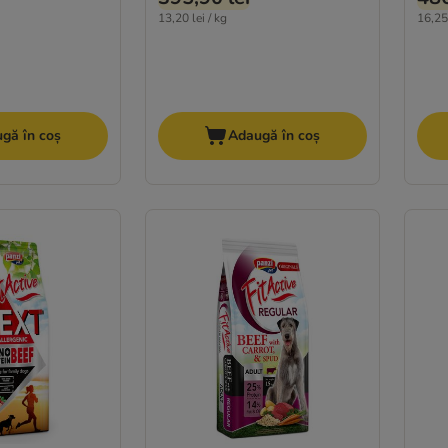
13,20 lei / kg
16,25 
gă în coș
Adaugă în coș