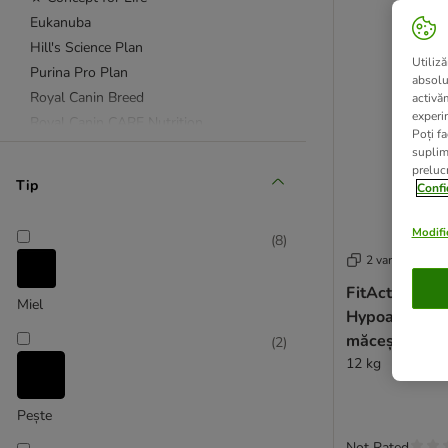
Eukanuba
Hill's Science Plan
Utiliză
Purina Pro Plan
absolu
Royal Canin Breed
activă
experin
Royal Canin CARE Nutrition
Poți fa
Royal Canin Size
suplim
prelucr
Taste of the Wild
Tip
Confi
★ Wolf of Wilderness
Modific
(
8
)
Advance Veterinary Diets
2 variante
Affinity Advance
FitActive Pur
animonda Integra
Miel
Hypoallergeni
★ Concept for Life Veterinary Diet
măceșe
(
2
)
Eukanuba Veterinary Diets
12 kg
Exclusion
Hill's Prescription Diet Canine
Pește
Nutrivet
Not Rated