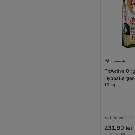
Josera
JULIUS K-9
Barking Heads
Best Nature
Burgess
Cesar
Dogs'n Tiger
★ Lukullus
2 variante
★ Lukullus A Casa
Lupo Sensitiv
FitActive Ori
Hypoallergeni
PrimaDog
15 kg
MAC´s
Nutriplus
Magnussons
Markus Mühle
mera
Not Rated
Monge
231,90 lei
My Friend
15,45 lei / kg