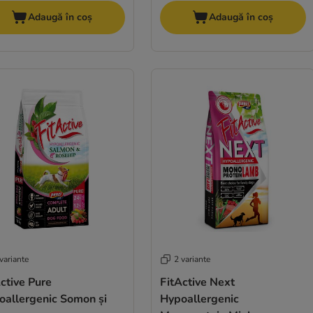
Adaugă în coș
Adaugă în coș
variante
2 variante
ctive Pure
FitActive Next
oallergenic Somon și
Hypoallergenic