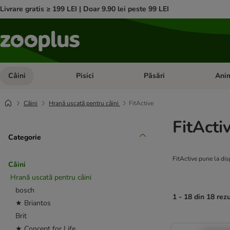
Livrare gratis ≥ 199 LEI | Doar 9.90 lei peste 99 LEI
Câini
Pisici
Păsări
Anim
Deschideți meniul cu categorii: Câini
Deschideți meniul cu categorii:
Deschid
Câini
Hrană uscată pentru câini
FitActive
FitActi
Categorie
FitActive pune la disp
Câini
Hrană uscată pentru câini
bosch
1 - 18 din 18 rez
★ Briantos
Brit
product items ha
★ Concept for Life