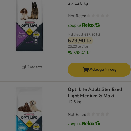
2 x 12,5 kg
Not Rated
Individual
637,80 lei
629,90 lei
25,20 lei / kg
598,41 lei
2 variante
Adaugă în coș
Opti Life Adult Sterilised
Light Medium & Maxi
12,5 kg
Not Rated