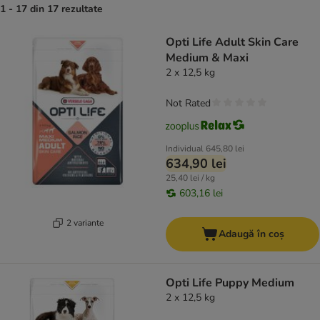
1 - 17 din 17 rezultate
product items have been changed
Opti Life Adult Skin Care
Medium & Maxi
2 x 12,5 kg
Not Rated
Individual
645,80 lei
634,90 lei
25,40 lei / kg
603,16 lei
2 variante
Adaugă în coș
Opti Life Puppy Medium
2 x 12,5 kg