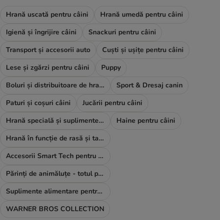
Hrană uscată pentru câini
Hrană umedă pentru câini
Igienă și îngrijire câini
Snackuri pentru câini
Transport și accesorii auto
Cuști și ușițe pentru câini
Lese și zgărzi pentru câini
Puppy
Boluri și distribuitoare de hrană și apă
Sport & Dresaj canin
Paturi și coșuri câini
Jucării pentru câini
Hrană specială și suplimente alimentare
Haine pentru câini
Hrană în funcție de rasă și talie
Accesorii Smart Tech pentru câini
Părinți de animăluțe - totul pentru TINE
Suplimente alimentare pentru câini
WARNER BROS COLLECTION