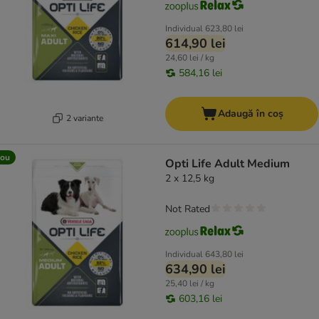
Individual
623,80 lei
614,90 lei
24,60 lei / kg
584,16 lei
Adaugă în coș
2 variante
ou
Opti Life Adult Medium
2 x 12,5 kg
Not Rated
Individual
643,80 lei
634,90 lei
25,40 lei / kg
603,16 lei