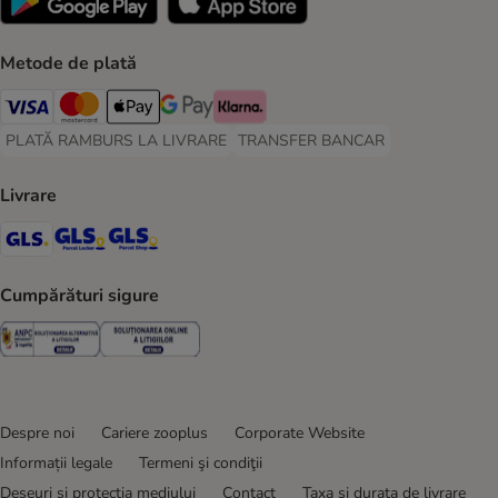
Metode de plată
Visa Payment Method
Master Card Payment Method
Apple Pay Payment Method
Google Pay Payment Method
Klarna Payment Method
PLATĂ RAMBURS LA LIVRARE
TRANSFER BANCAR
PLATĂ RAMBURS LA LIVRARE Payment Method
TRANSFER BANCAR Payment Metho
Livrare
GLS Shipping Method
GLS Locker Shipping Method
GLS Parcel Shop Shipping Method
Cumpărături sigure
Security
Security
Despre noi
Cariere zooplus
Corporate Website
Informații legale
Termeni şi condiţii
Deșeuri și protecția mediului
Contact
Taxa şi durata de livrare