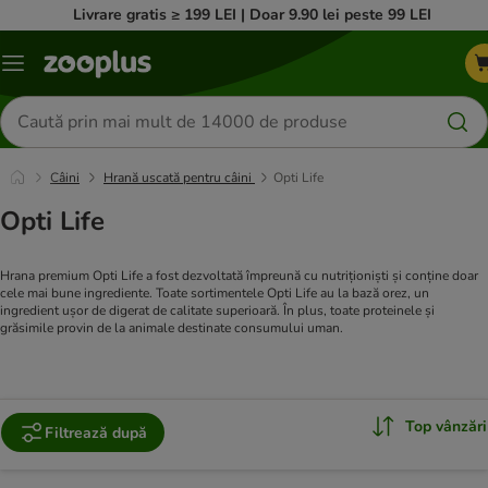
Livrare gratis ≥ 199 LEI | Doar 9.90 lei peste 99 LEI
Categorii
Căutare
produse
Câini
Hrană uscată pentru câini
Opti Life
Opti Life
Hrana premium Opti Life a fost dezvoltată împreună cu nutriționiști și conține doar
cele mai bune ingrediente. Toate sortimentele Opti Life au la bază orez, un
ingredient ușor de digerat de calitate superioară. În plus, toate proteinele și
grăsimile provin de la animale destinate consumului uman.
Top vânzări
Filtrează după