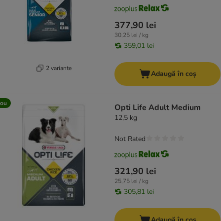
377,90 lei
30,25 lei / kg
359,01 lei
2 variante
Adaugă în coș
ou
Opti Life Adult Medium
12,5 kg
Not Rated
321,90 lei
25,75 lei / kg
305,81 lei
Adaugă în coș