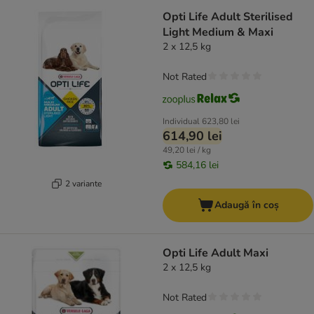
Opti Life Adult Sterilised
Light Medium & Maxi
2 x 12,5 kg
Not Rated
Individual
623,80 lei
614,90 lei
49,20 lei / kg
584,16 lei
2 variante
Adaugă în coș
Opti Life Adult Maxi
2 x 12,5 kg
Not Rated