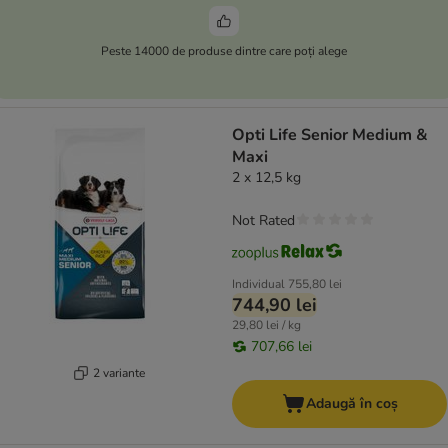
Peste 14000 de produse dintre care poți alege
Opti Life Senior Medium &
Maxi
2 x 12,5 kg
Not Rated
Individual
755,80 lei
744,90 lei
29,80 lei / kg
707,66 lei
2 variante
Adaugă în coș