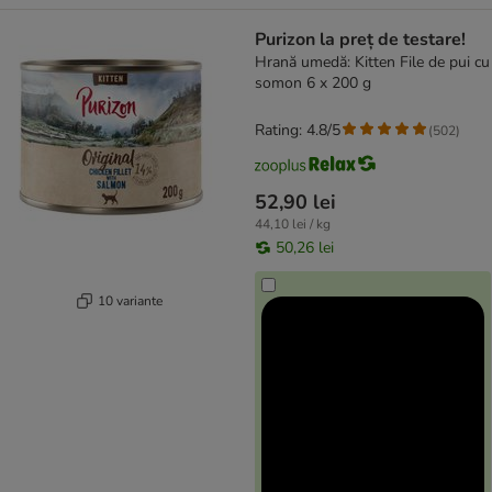
Purizon la preț de testare!
Hrană umedă: Kitten File de pui cu
somon 6 x 200 g
Rating: 4.8/5
(
502
)
52,90 lei
44,10 lei / kg
50,26 lei
10 variante