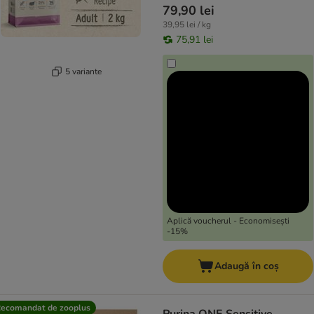
79,90 lei
39,95 lei / kg
75,91 lei
5 variante
Aplică voucherul - Economisești
-15%
Adaugă în coș
ecomandat de zooplus