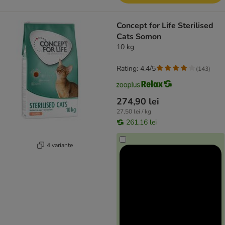
Concept for Life Sterilised
Cats Somon
10 kg
Rating: 4.4/5
(
143
)
274,90 lei
27,50 lei / kg
261,16 lei
4 variante