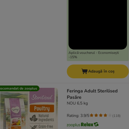
Aplică voucherul - Economisești
-15%
Adaugă în coș
ecomandat de zooplus
Feringa Adult Sterilised
Pasăre
NOU 6,5 kg
Rating: 3.9/5
(
118
)