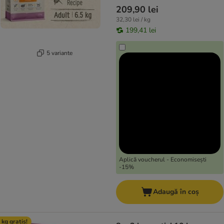
209,90 lei
32,30 lei / kg
199,41 lei
5 variante
Aplică voucherul - Economisești
-15%
Adaugă în coș
 kg gratis!