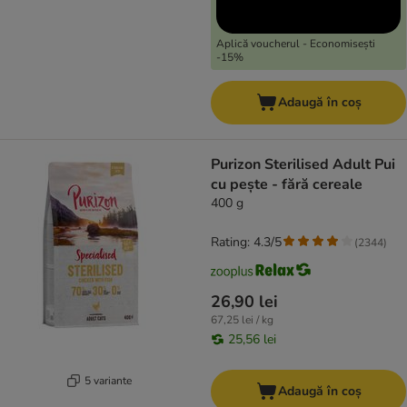
Aplică voucherul - Economisești
-15%
Adaugă în coș
Purizon Sterilised Adult Pui
cu pește - fără cereale
400 g
Rating: 4.3/5
(
2344
)
26,90 lei
67,25 lei / kg
25,56 lei
5 variante
Adaugă în coș