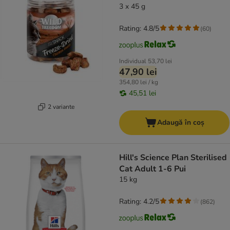
3 x 45 g
Rating: 4.8/5
(
60
)
Individual
53,70 lei
47,90 lei
354,80 lei / kg
45,51 lei
2 variante
Adaugă în coș
Hill's Science Plan Sterilised
Cat Adult 1-6 Pui
15 kg
Rating: 4.2/5
(
862
)