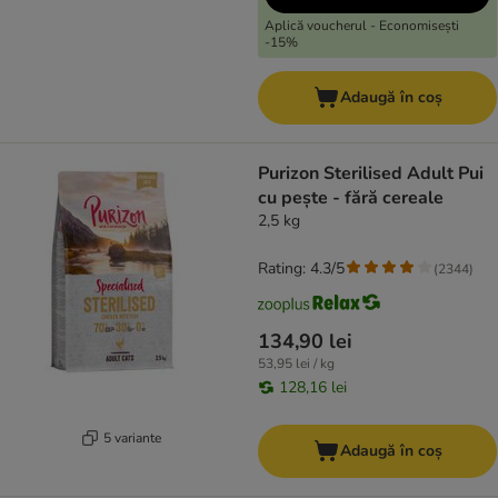
Aplică voucherul - Economisești
-15%
Adaugă în coș
Purizon Sterilised Adult Pui
cu pește - fără cereale
2,5 kg
Rating: 4.3/5
(
2344
)
134,90 lei
53,95 lei / kg
128,16 lei
5 variante
Adaugă în coș