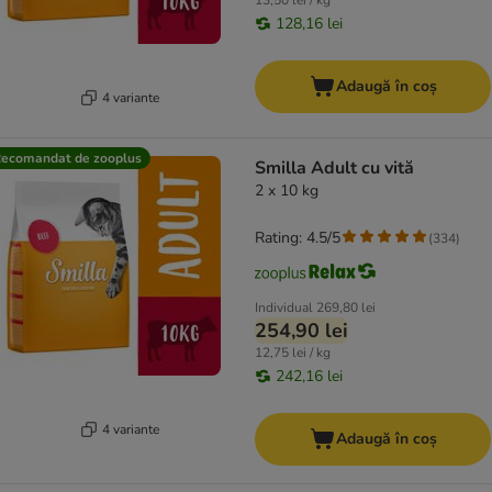
13,50 lei / kg
128,16 lei
Adaugă în coș
4 variante
ecomandat de zooplus
Smilla Adult cu vită
2 x 10 kg
Rating: 4.5/5
(
334
)
Individual
269,80 lei
254,90 lei
12,75 lei / kg
242,16 lei
4 variante
Adaugă în coș