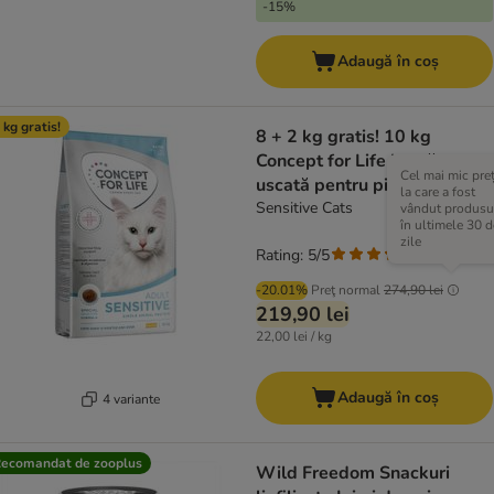
-15%
Adaugă în coș
 kg gratis!
8 + 2 kg gratis! 10 kg
Concept for Life hrană
Cel mai mic pre
uscată pentru pisici
la care a fost
Sensitive Cats
vândut produsu
în ultimele 30 d
zile
Rating: 5/5
(
1
)
-20.01%
Preţ normal
274,90 lei
219,90 lei
22,00 lei / kg
Adaugă în coș
4 variante
ecomandat de zooplus
Wild Freedom Snackuri