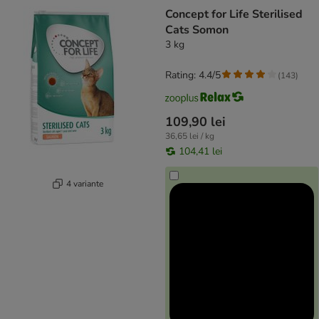
Concept for Life Sterilised
Cats Somon
3 kg
Rating: 4.4/5
(
143
)
109,90 lei
36,65 lei / kg
104,41 lei
4 variante