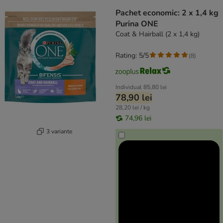
Pachet economic: 2 x 1,4 kg
Purina ONE
Coat & Hairball (2 x 1,4 kg)
Rating: 5/5
(
8
)
Individual
85,80 lei
78,90 lei
28,20 lei / kg
74,96 lei
3 variante