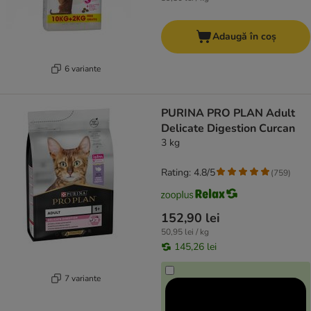
Adaugă în coș
6 variante
PURINA PRO PLAN Adult
Delicate Digestion Curcan
3 kg
Rating: 4.8/5
(
759
)
152,90 lei
50,95 lei / kg
145,26 lei
7 variante