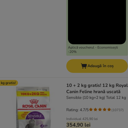
Aplică voucherul - Economisești
-20%
Adaugă în coș
 kg gratis!
10 + 2 kg gratis! 12 kg Royal
Canin Feline hrană uscată
Sensible (10 kg+2 kg) Total 12 kg
Rating: 4.7/5
(
10737
)
Individual
425,90 lei
354,90 lei