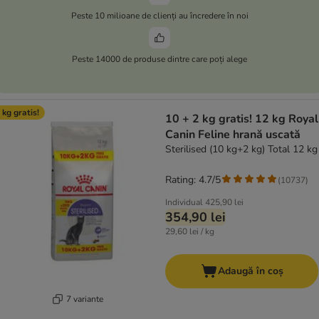
Peste 10 milioane de clienți au încredere în noi
Peste 14000 de produse dintre care poți alege
 kg gratis!
10 + 2 kg gratis! 12 kg Royal
Canin Feline hrană uscată
Sterilised (10 kg+2 kg) Total 12 kg
Rating: 4.7/5
(
10737
)
Individual
425,90 lei
354,90 lei
29,60 lei / kg
Adaugă în coș
7 variante