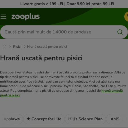
Livrare gratis ≥ 199 LEI | Doar 9.90 lei peste 99 LEI
Categorii
Căutare
produse
Pisici
Hrană uscată pentru pisici
Hrană uscată pentru pisici
Descoperă varietatea noastră de hrană uscată pisici la prețuri senzaționale. Află ce
tip de hrană pentru pisici i se potrivește felinei tale, ținând cont de nevoile
nutriționale specifice vârstei, rasei sau cerințelor dietetice. Aici vei găsi cele mai
bune branduri de mâncare pisici, precum Royal Canin, Sanabelle, Pro Plan și multe
altele! Poți completa hrana pisicii cu produse din gama noastră de
hrană umedă
pentru pisici
.
Applaws
★ Concept for Life
Hill's Science Plan
IAMS