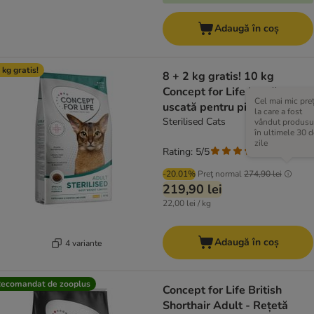
Adaugă în coș
 kg gratis!
8 + 2 kg gratis! 10 kg
Concept for Life hrană
Cel mai mic pre
uscată pentru pisici
la care a fost
Sterilised Cats
vândut produsu
în ultimele 30 d
zile
Rating: 5/5
(
1
)
-20.01%
Preţ normal
274,90 lei
219,90 lei
22,00 lei / kg
Adaugă în coș
4 variante
ecomandat de zooplus
Concept for Life British
Shorthair Adult - Rețetă