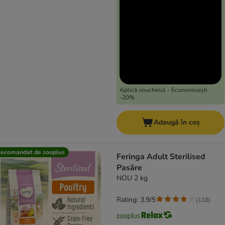
Aplică voucherul - Economisești
-20%
Adaugă în coș
ecomandat de zooplus
Feringa Adult Sterilised
Pasăre
NOU 2 kg
Rating: 3.9/5
(
118
)