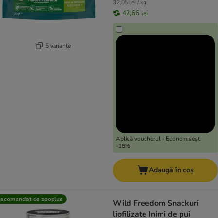
32,05 lei / kg
42,66 lei
5 variante
Aplică voucherul - Economisești
-15%
Adaugă în coș
ecomandat de zooplus
Wild Freedom Snackuri
liofilizate Inimi de pui