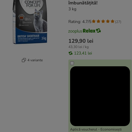
îmbunătățită!
3 kg
Rating: 4.7/5
(
27
)
129,90 lei
43,30 lei / kg
123,41 lei
4 variante
Aplică voucherul - Economisești