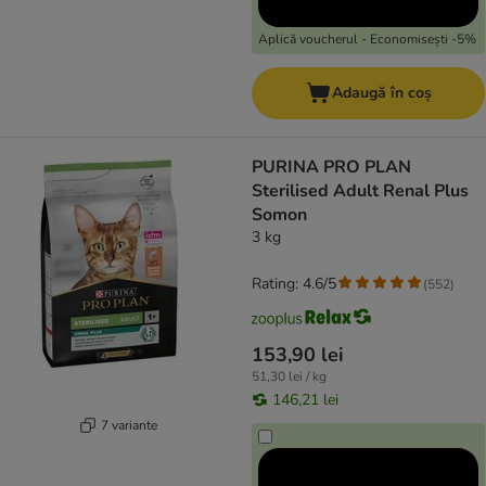
Aplică voucherul - Economisești -5%
Adaugă în coș
PURINA PRO PLAN
Sterilised Adult Renal Plus
Somon
3 kg
Rating: 4.6/5
(
552
)
153,90 lei
51,30 lei / kg
146,21 lei
7 variante