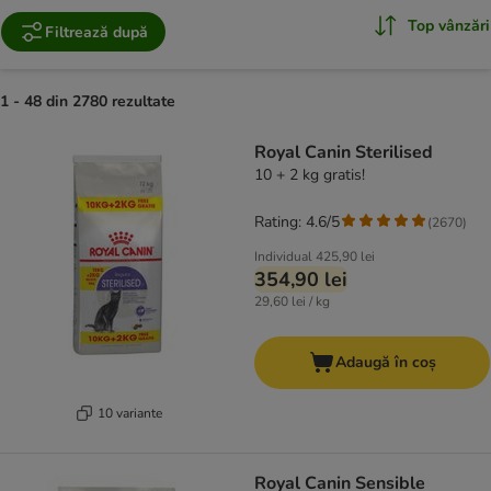
Top vânzări
Filtrează după
1 - 48 din 2780 rezultate
product items have been changed
Royal Canin Sterilised
10 + 2 kg gratis!
Rating: 4.6/5
(
2670
)
Individual
425,90 lei
354,90 lei
29,60 lei / kg
Adaugă în coș
10 variante
Royal Canin Sensible