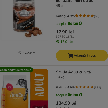
liofilizate Inimi de pui
45 g
Rating: 4.8/5
(
60
)
17,90 lei
397,80 lei / kg
17,01 lei
2 variante
Adaugă în coș
ecomandat de zooplus
Smilla Adult cu vită
10 kg
Rating: 4.5/5
(
334
)
134,90 lei