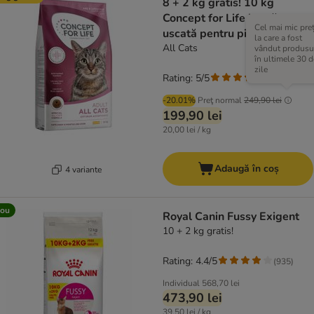
8 + 2 kg gratis! 10 kg
Concept for Life hrană
Cel mai mic pre
uscată pentru pisici
la care a fost
All Cats
vândut produsu
în ultimele 30 d
zile
Rating: 5/5
(
1
)
-20.01%
Preţ normal
249,90 lei
199,90 lei
20,00 lei / kg
Adaugă în coș
4 variante
ou
Royal Canin Fussy Exigent
10 + 2 kg gratis!
Rating: 4.4/5
(
935
)
Individual
568,70 lei
473,90 lei
39,50 lei / kg