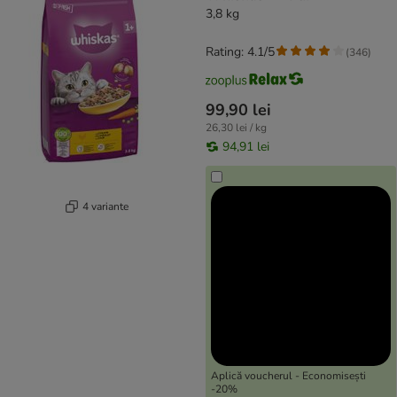
3,8 kg
Rating: 4.1/5
(
346
)
99,90 lei
26,30 lei / kg
94,91 lei
4 variante
Aplică voucherul - Economisești
-20%