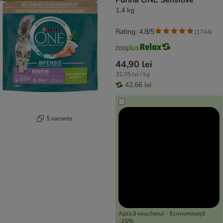
Purina ONE Sensitive
1,4 kg
Rating: 4.8/5
(
1744
)
44,90 lei
32,05 lei / kg
42,66 lei
5 variante
Aplică voucherul - Economisești
-15%