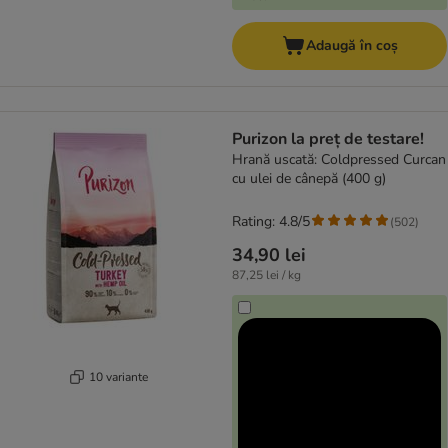
Adaugă în coș
Purizon la preț de testare!
Hrană uscată: Coldpressed Curcan
cu ulei de cânepă (400 g)
Rating: 4.8/5
(
502
)
34,90 lei
87,25 lei / kg
10 variante