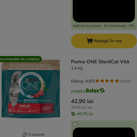
Aplică voucherul - Economisești -5%
Adaugă în coș
ecomandat de zooplus
Purina ONE SterilCat Vită
1,4 kg
Rating: 4.8/5
(
2470
)
42,90 lei
30,65 lei / kg
40,76 lei
5 variante