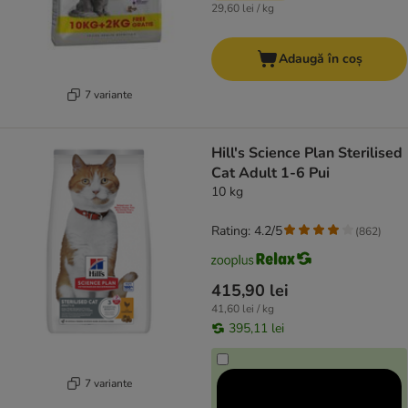
29,60 lei / kg
Adaugă în coș
7 variante
Hill's Science Plan Sterilised
Cat Adult 1-6 Pui
10 kg
Rating: 4.2/5
(
862
)
415,90 lei
41,60 lei / kg
395,11 lei
7 variante