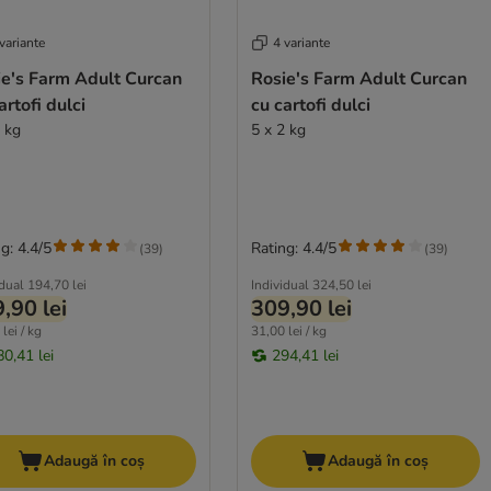
variante
4 variante
ie's Farm Adult Curcan
Rosie's Farm Adult Curcan
artofi dulci
cu cartofi dulci
2 kg
5 x 2 kg
g: 4.4/5
Rating: 4.4/5
(
39
)
(
39
)
idual
194,70 lei
Individual
324,50 lei
,90 lei
309,90 lei
lei / kg
31,00 lei / kg
80,41 lei
294,41 lei
Adaugă în coș
Adaugă în coș