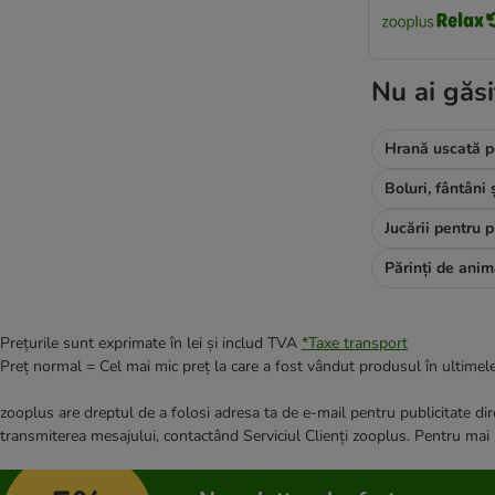
Wildes Land
bosch
Nutriplus
Nu ai găsi
Burgess
Butcher's
Hrană uscată pe
Green Petfood
Wiejska Zagroda
★ Wild Freedom
Jucării pentru p
WOW Cat
Lily's Kitchen
Yarrah Bio
Ziwi Peak
Prețurile sunt exprimate în lei și includ TVA
*
Taxe transport
Preț normal = Cel mai mic preț la care a fost vândut produsul în ultimele
zooplus are dreptul de a folosi adresa ta de e-mail pentru publicitate dire
transmiterea mesajului, contactând Serviciul Clienți zooplus. Pentru mai