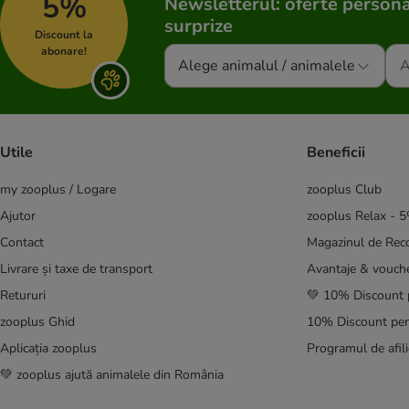
5%
Newsletterul: oferte persona
surprize
Discount la
abonare!
Alege animalul / animalele
Utile
Beneficii
my zooplus / Logare
zooplus Club
Ajutor
zooplus Relax - 
Contact
Magazinul de Re
Livrare și taxe de transport
Avantaje & vouch
Retururi
💚 10% Discount 
zooplus Ghid
10% Discount pen
Aplicația zooplus
Programul de afili
💚 zooplus ajută animalele din România