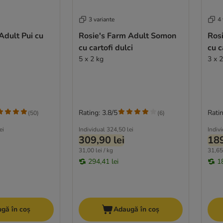
3 variante
4 
Adult Pui cu
Rosie's Farm Adult Somon
Ros
cu cartofi dulci
cu c
5 x 2 kg
3 x 
Rating: 3.8/5
Ratin
(
50
)
(
6
)
ei
Individual
324,50 lei
Indiv
309,90 lei
189
31,00 lei / kg
31,65 
294,41 lei
1
gă în coș
Adaugă în coș