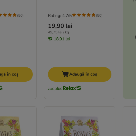
P
Rating: 4.7/5
(
50
)
(
50
)
19,90 lei
49,75 lei / kg
18,91 lei
gă în coș
Adaugă în coș