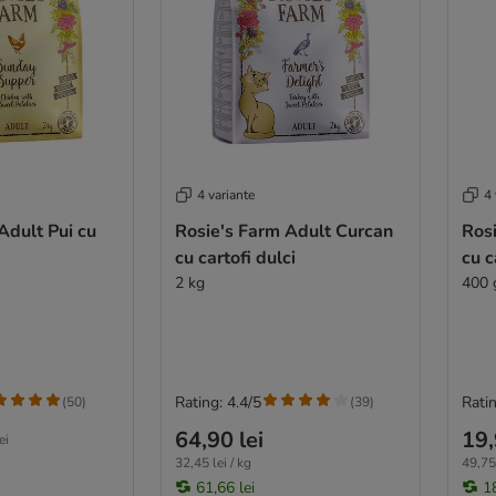
4 variante
4 
Adult Pui cu
Rosie's Farm Adult Curcan
Ros
cu cartofi dulci
cu c
2 kg
400 
Rating: 4.4/5
Ratin
(
50
)
(
39
)
64,90 lei
19,
ei
32,45 lei / kg
49,75 
61,66 lei
18