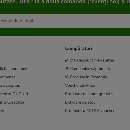
lizate, 10%* la a doua comandă (*clienți noi) și 
Cumpărături
✔️ 5% Discount Newsletter
5% la abonament
📆 Campaniile săptămânii
compense
% Produse în Promoție
ere zooplus
Voucherele Mele
pentru ONG-uri
Produse cu livrare gratuită
tru Crescători
Lichidare de stoc
ere
Produse cu EXTRA voucher