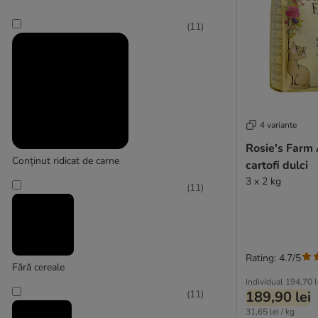
Brit
Calibra
(
11
)
Carnilove
Carnilove True Fresh
Catit
Cat´s Love
★ Cosma
4 variante
Crave
Rosie's Farm 
Dogs'n Tiger
Conținut ridicat de carne
cartofi dulci
Encore
3 x 2 kg
Eukanuba
(
11
)
FairCat
Farmina
Felix
★ Feringa
Rating: 4.7/5
Fără cereale
Fitmin
Individual
194,70 l
Fokker
189,90 lei
(
11
)
Friskies
31,65 lei / kg