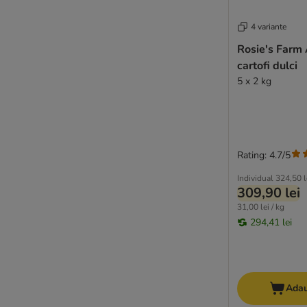
Oasy
Pan Mięsko
4 variante
Perfect Fit
Rosie's Farm 
Pitti
cartofi dulci
Porta 21
5 x 2 kg
Prolife
★ Rosie's Farm
Schesir
Simpsons Premium
Rating: 4.7/5
Smølke
Taste of the Wild Prey
Individual
324,50 l
309,90 lei
Thrive PremiumPlus
31,00 lei / kg
Trovet
294,41 lei
Ultima
Venandi Animal
4Vets
Visán Optimanova
Adau
MjAMjAM