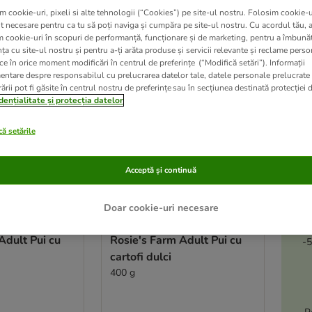
m cookie-uri, pixeli si alte tehnologii (“Cookies”) pe site-ul nostru. Folosim cookie-u
ve been changed
t necesare pentru ca tu să poți naviga și cumpăra pe site-ul nostru. Cu acordul tău, 
m cookie-uri în scopuri de performanță, funcționare și de marketing, pentru a îmbunăt
ța cu site-ul nostru și pentru a-ți arăta produse și servicii relevante și reclame perso
ce în orice moment modificări în centrul de preferințe (“Modifică setări”). Informații
entare despre responsabilul cu prelucrarea datelor tale, datele personale prelucrate
ării pot fi găsite în centrul nostru de preferințe sau în secțiunea destinată protecției d
dențialitate și protecția datelor
ă setările
Acceptă și continuă
Doar cookie-uri necesare
A
4 variante
le
Adult Pui cu
Rosie's Farm Adult Pui cu
-5
cartofi dulci
400 g