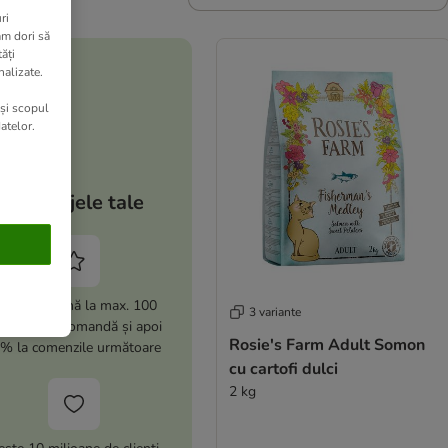
ri
am dori să
ăți
nalizate.
 și scopul
atelor.
Avantajele tale
i -15% (până la max. 100
3 variante
i) la prima comandă și apoi
Rosie's Farm Adult Somon
% la comenzile următoare
cu cartofi dulci
2 kg