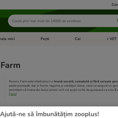
Con
Căutare
produse
ale mici
Pești
Cai
+ VET 
 Pisici
eți meniul cu categorii: Păsări
Deschideți meniul cu categorii: Animale mici
Deschideți meniul cu categori
Deschideț
 Farm
Rosie’s Farm este oferă pisicii o
hrană uscată, completă și fără cereale pent
pește proaspăt, dar și fructe, legume și verdețuri alese, ceea ce asigură un gus
promitem că hrana din bolul pisicii va fi cel puțin la fel de gustoasă ca a ta.
E 
Farm
!
Ajută-ne să îmbunătățim zooplus!
ultate