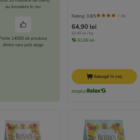
este 10 milioane de clienți
au încredere în noi
Rating: 3.8/5
(
6
)
64,90 lei
32,45 lei / kg
Peste 14000 de produse
61,66 lei
dintre care poți alege
Adaugă în coș