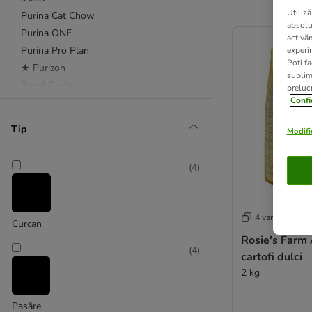
Utiliză
Purina Cat Chow
product items ha
absolu
Purina ONE
activă
Purina Pro Plan
experin
Poți fa
★ Purizon
suplim
Royal Canin
prelucr
Confi
Sanabelle
★ Smilla
Tip
Modific
Taste of the Wild
Whiskas
(
4
)
Advance Veterinary Diets
Affinity Advance
4 variante
Curcan
animonda Integra
Rosie's Farm 
★ Concept for Life Veterinary Diet
(
4
)
cartofi dulci
Forza 10
2 kg
Hill's Prescription Diet Feline
Kattovit
Pasăre