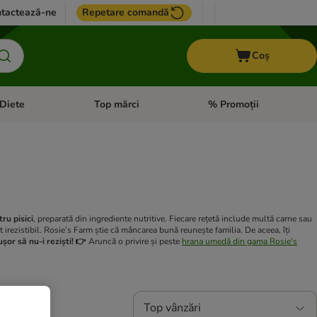
tactează-ne
Repetare comandă
Coș
Diete
Top mărci
% Promoții
i: Pești
i meniul cu categorii: Cai
Deschideți meniul cu categorii: + VET Diete
Deschideți meniul cu catego
ru pisici
, preparată din ingrediente nutritive. Fiecare rețetă include multă carne sau
t irezistibil. Rosie’s Farm știe că mâncarea bună reunește familia. De aceea, îți
ușor să nu-i reziști! 👉
Aruncă o privire și peste
hrana umedă din gama Rosie's
Top vânzări