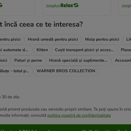
t încă ceea ce te interesa?
ntru pisici
Hrană umedă pentru pisici
Nisip pentru pisici
Li
Boluri, fântâni și automate de hrană
Kitten
Cuști transport pisici și accesorii
Plase
isici
Paturi și perne
Hrană specială și suplimente alimentare
Accesori
Părinți de animăluțe - totul pentru TINE
WARNER BROS COLLECTION
 30 de zile.
ctă privind produsele sau serviciile proprii similare. Te poți opune în ori
 multe informații, consultă
politica noastră de confidențialitate