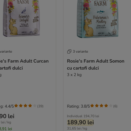
variante
3 variante
ie's Farm Adult Curcan
Rosie's Farm Adult Somon
artofi dulci
cu cartofi dulci
g
3 x 2 kg
g: 4.4/5
Rating: 3.8/5
(
39
)
(
6
)
90 lei
Individual
194,70 lei
189,90 lei
lei / kg
,91 lei
31,65 lei / kg