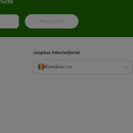
multe
Abonează-te
zooplus Internațional
România / ro