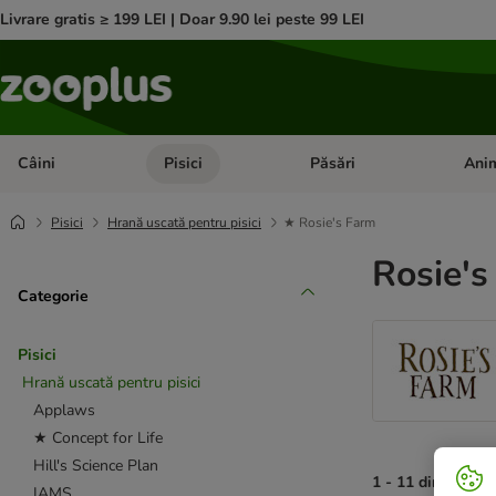
Livrare gratis ≥ 199 LEI | Doar 9.90 lei peste 99 LEI
Câini
Pisici
Păsări
Anim
Deschideți meniul cu categorii: Câini
Deschideți meniul cu categorii:
Deschid
Pisici
Hrană uscată pentru pisici
★ Rosie's Farm
Rosie's
Categorie
Pisici
Hrană uscată pentru pisici
Applaws
★ Concept for Life
Hill's Science Plan
1 - 11 din 11 rez
IAMS