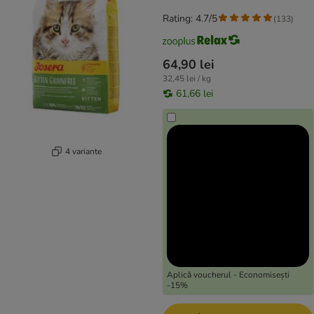
Rating: 4.7/5
(
133
)
64,90 lei
32,45 lei / kg
61,66 lei
4 variante
Aplică voucherul - Economisești
-15%