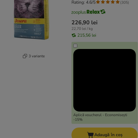
Rating: 4.6/5
(
305
)
226,90 lei
22,70 lei / kg
215,56 lei
3 variante
Aplică voucherul - Economisești
-15%
Adaugă în coș