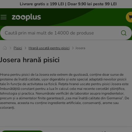
Livrare gratis ≥ 199 LEI | Doar 9.90 lei peste 99 LEI
Categorii
Căutare
produse
Pisici
Hrană uscată pentru pisici
Josera
Josera hrană pisici
Hrana pentru pisici de la Josera este extrem de gustoasă, conține doar surse de
proteine ​​de înaltă calitate, ușor digerabile și este special adaptată nevoilor pisicii
tale în funcție de activitatea sa fizică. Rețeta hranei uscate pentru pisici Josera este
îmbunătățită constant pentru a lua în calcul cele mai recente cercetări științifice,
tehnologia și practica. Nenumărate verificări de laborator asupra ingredientelor,
precum și a alimentelor finite garantează „cea mai înaltă calitate din Germania”. De
asemenea, aceasta nu conține ingrediente artificiale, conservanți, arome sau
coloranți.