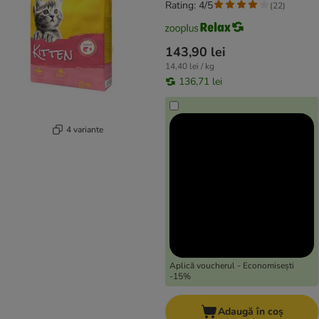
Rating: 4/5
(
22
)
143,90 lei
14,40 lei / kg
136,71 lei
4 variante
Aplică voucherul - Economisești
-15%
Adaugă în coș