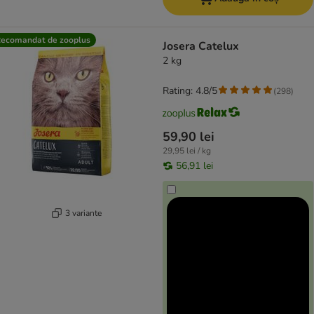
ecomandat de zooplus
Josera Catelux
2 kg
Rating: 4.8/5
(
298
)
59,90 lei
29,95 lei / kg
56,91 lei
3 variante