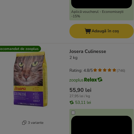
Aplică voucherul - Economisești
-15%
Adaugă în coș
ecomandat de zooplus
Josera Culinesse
2 kg
Rating: 4.8/5
(
746
)
55,90 lei
27,95 lei / kg
53,11 lei
3 variante