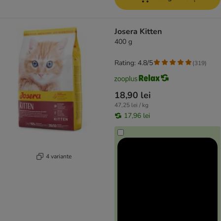
Josera Kitten
400 g
Rating: 4.8/5
(
319
)
18,90 lei
47,25 lei / kg
17,96 lei
4 variante