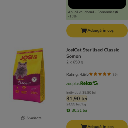
Aplică voucherul - Economisești
-15%
Adaugă în coș
JosiCat Sterilised Classic
Somon
2 x 650 g
Rating: 4.8/5
(
39
)
Individual
35,80 lei
31,90 lei
24,55 lei / kg
30,31 lei
5 variante
Adaugă în coș