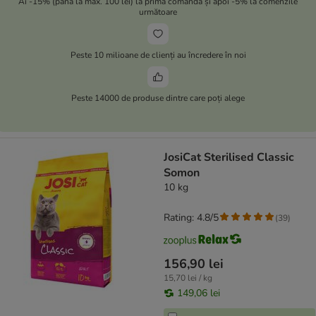
Ai -15% (până la max. 100 lei) la prima comandă și apoi -5% la comenzile
următoare
Peste 10 milioane de clienți au încredere în noi
Peste 14000 de produse dintre care poți alege
JosiCat Sterilised Classic
Somon
10 kg
Rating: 4.8/5
(
39
)
156,90 lei
15,70 lei / kg
149,06 lei