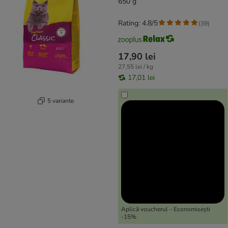
650 g
Rating: 4.8/5
(
39
)
17,90 lei
27,55 lei / kg
17,01 lei
5 variante
Aplică voucherul - Economisești
-15%