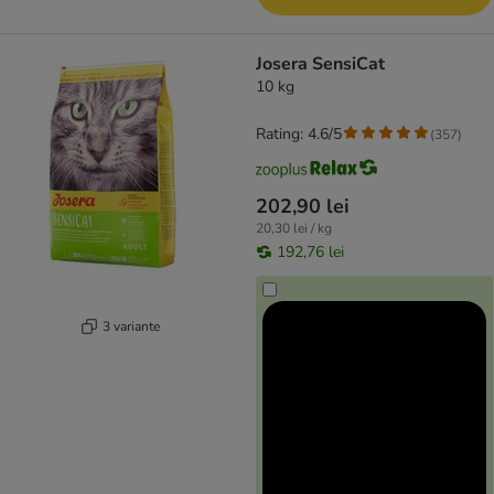
Josera SensiCat
10 kg
Rating: 4.6/5
(
357
)
202,90 lei
20,30 lei / kg
192,76 lei
3 variante