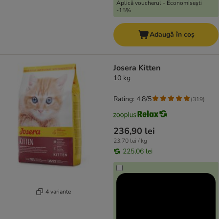
Aplică voucherul - Economisești
-15%
Adaugă în coș
Josera Kitten
10 kg
Rating: 4.8/5
(
319
)
236,90 lei
23,70 lei / kg
225,06 lei
4 variante