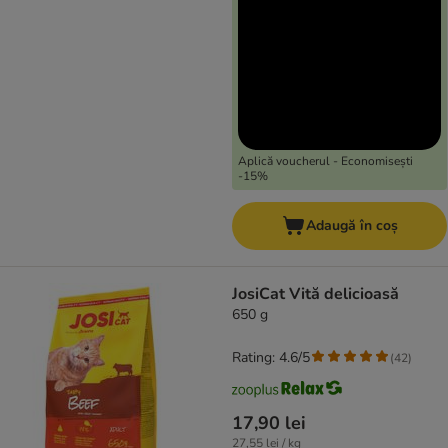
Aplică voucherul - Economisești
-15%
Adaugă în coș
JosiCat Vită delicioasă
650 g
Rating: 4.6/5
(
42
)
17,90 lei
27,55 lei / kg