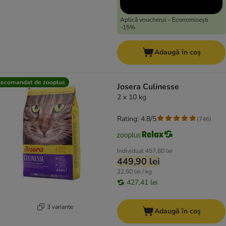
Aplică voucherul - Economisești
-15%
Adaugă în coș
ecomandat de zooplus
Josera Culinesse
2 x 10 kg
Rating: 4.8/5
(
746
)
Individual
457,80 lei
449,90 lei
22,50 lei / kg
427,41 lei
3 variante
Adaugă în coș