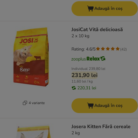
Adaugă în coș
JosiCat Vită delicioasă
2 x 10 kg
Rating: 4.6/5
(
42
)
Individual
239,80 lei
231,90 lei
11,60 lei / kg
220,31 lei
4 variante
Adaugă în coș
Josera Kitten Fără cereale
2 kg