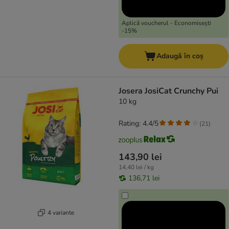
Aplică voucherul - Economisești
-15%
Adaugă în coș
Josera JosiCat Crunchy Pui
10 kg
Rating: 4.4/5
(
21
)
143,90 lei
14,40 lei / kg
136,71 lei
4 variante