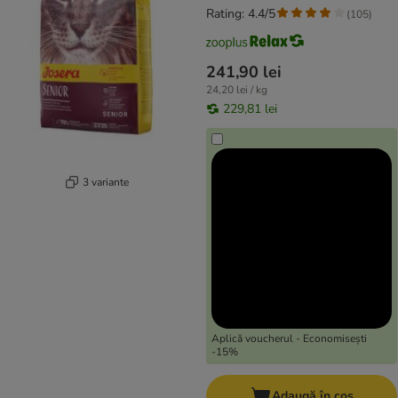
Rating: 4.4/5
(
105
)
241,90 lei
24,20 lei / kg
229,81 lei
3 variante
Aplică voucherul - Economisești
-15%
Adaugă în coș