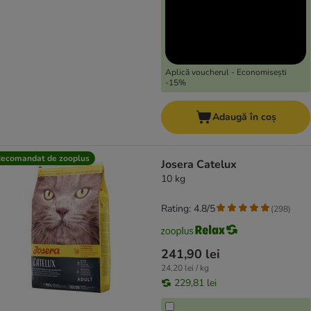
Aplică voucherul - Economisești
-15%
Adaugă în coș
ecomandat de zooplus
Josera Catelux
10 kg
Rating: 4.8/5
(
298
)
241,90 lei
24,20 lei / kg
229,81 lei