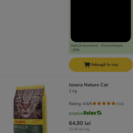
Aplică voucherul - Economisești
-15%
Adaugă în coș
Josera Nature Cat
2 kg
Rating: 4.6/5
(
556
)
64,90 lei
32,45 lei / kg