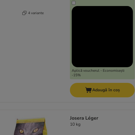
4 variante
Aplică voucherul - Economisești
-15%
Adaugă în coș
Josera Léger
10 kg