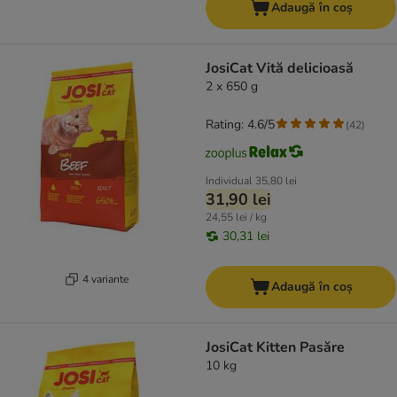
Adaugă în coș
JosiCat Vită delicioasă
2 x 650 g
Rating: 4.6/5
(
42
)
Individual
35,80 lei
31,90 lei
24,55 lei / kg
30,31 lei
4 variante
Adaugă în coș
JosiCat Kitten Pasăre
10 kg