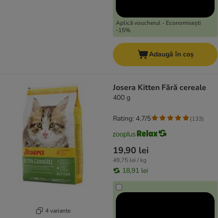
Aplică voucherul - Economisești
-15%
Adaugă în coș
Josera Kitten Fără cereale
400 g
Rating: 4.7/5
(
133
)
19,90 lei
49,75 lei / kg
18,91 lei
4 variante