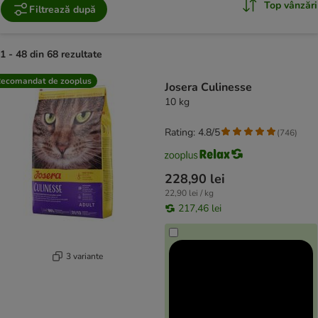
Top vânzări
Filtrează după
1 - 48 din 68 rezultate
product items have been changed
ecomandat de zooplus
Josera Culinesse
10 kg
Rating: 4.8/5
(
746
)
228,90 lei
22,90 lei / kg
217,46 lei
3 variante