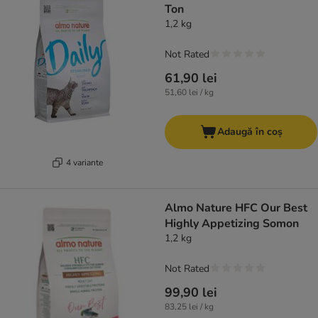
Ton
1,2 kg
Not Rated
61,90 lei
51,60 lei / kg
Adaugă în coș
4 variante
Almo Nature HFC Our Best
Highly Appetizing Somon
1,2 kg
Not Rated
99,90 lei
83,25 lei / kg