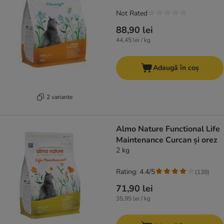
Not Rated
88,90 lei
44,45 lei / kg
Adaugă în coș
2 variante
Almo Nature Functional Life
Maintenance Curcan și orez
2 kg
Rating: 4.4/5
(
138
)
71,90 lei
35,95 lei / kg