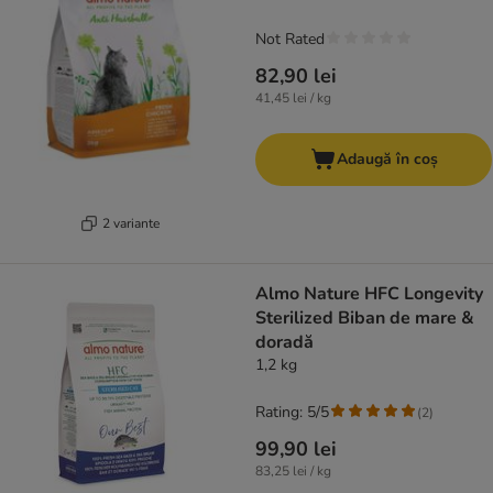
Not Rated
82,90 lei
41,45 lei / kg
Adaugă în coș
2 variante
Almo Nature HFC Longevity
Sterilized Biban de mare &
doradă
1,2 kg
Rating: 5/5
(
2
)
99,90 lei
83,25 lei / kg