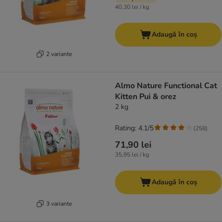
40,30 lei / kg
Adaugă în coș
2 variante
Almo Nature Functional Cat
Kitten Pui & orez
2 kg
Rating: 4.1/5
(
258
)
71,90 lei
35,95 lei / kg
Adaugă în coș
3 variante