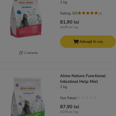
2 kg
Rating: 5/5
(
2
)
81,90 lei
40,95 lei / kg
Adaugă în coș
2 variante
Almo Nature Functional
Intestinal Help Miel
2 kg
Not Rated
87,90 lei
43,95 lei / kg