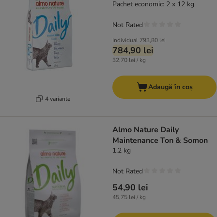
Pachet economic: 2 x 12 kg
Not Rated
Individual
793,80 lei
784,90 lei
32,70 lei / kg
Adaugă în coș
4 variante
Almo Nature Daily
Maintenance Ton & Somon
1,2 kg
Not Rated
54,90 lei
45,75 lei / kg