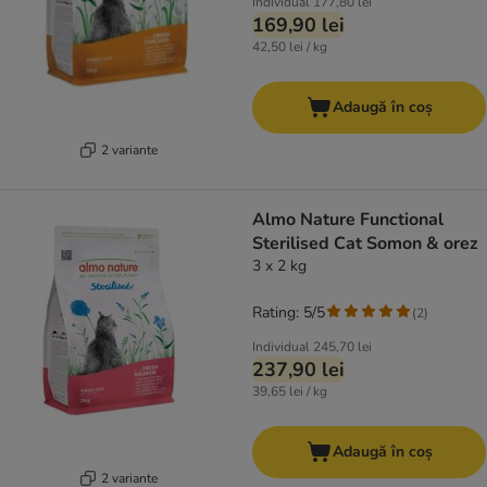
Individual
177,80 lei
169,90 lei
42,50 lei / kg
Adaugă în coș
2 variante
Almo Nature Functional
Sterilised Cat Somon & orez
3 x 2 kg
Rating: 5/5
(
2
)
Individual
245,70 lei
237,90 lei
39,65 lei / kg
Adaugă în coș
2 variante