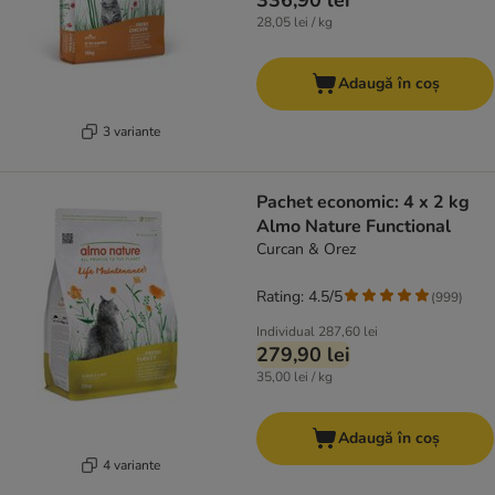
336,90 lei
28,05 lei / kg
Adaugă în coș
3 variante
Pachet economic: 4 x 2 kg
Almo Nature Functional
Curcan & Orez
Rating: 4.5/5
(
999
)
Individual
287,60 lei
279,90 lei
35,00 lei / kg
Adaugă în coș
4 variante