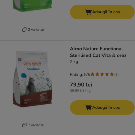
Adaugă în coș
2 variante
Almo Nature Functional
Sterilised Cat Vită & orez
2 kg
Rating: 5/5
(
1
)
79,90 lei
39,95 lei / kg
Adaugă în coș
2 variante