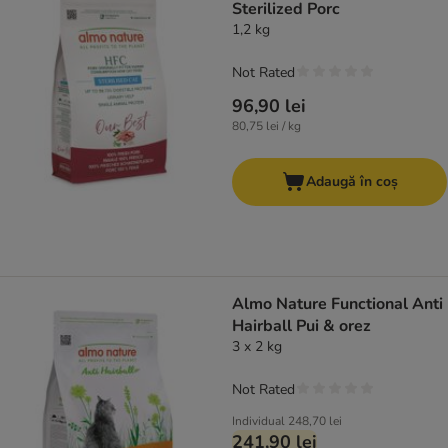
Sterilized Porc
1,2 kg
Not Rated
96,90 lei
80,75 lei / kg
Adaugă în coș
Almo Nature Functional Anti
Hairball Pui & orez
3 x 2 kg
Not Rated
Individual
248,70 lei
241,90 lei