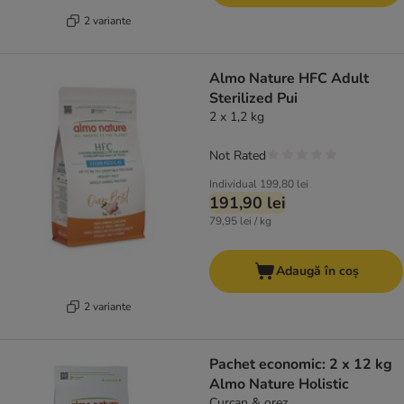
2 variante
Almo Nature HFC Adult
Sterilized Pui
2 x 1,2 kg
Not Rated
Individual
199,80 lei
191,90 lei
79,95 lei / kg
Adaugă în coș
2 variante
Pachet economic: 2 x 12 kg
Almo Nature Holistic
Curcan & orez