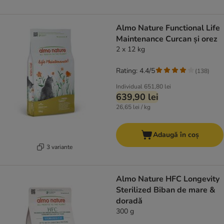
Almo Nature Functional Life
Maintenance Curcan și orez
2 x 12 kg
Rating: 4.4/5
(
138
)
Individual
651,80 lei
639,90 lei
26,65 lei / kg
Adaugă în coș
3 variante
Almo Nature HFC Longevity
Sterilized Biban de mare &
doradă
300 g