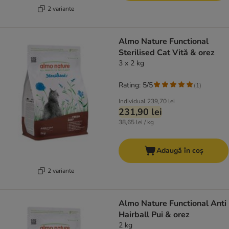
2 variante
Almo Nature Functional
Sterilised Cat Vită & orez
3 x 2 kg
Rating: 5/5
(
1
)
Individual
239,70 lei
231,90 lei
38,65 lei / kg
Adaugă în coș
2 variante
Almo Nature Functional Anti
Hairball Pui & orez
2 kg