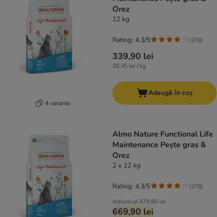
Orez
12 kg
Rating: 4.3/5
(
378
)
339,90 lei
28,35 lei / kg
Adaugă în coș
4 variante
Almo Nature Functional Life
Maintenance Pește gras &
Orez
2 x 12 kg
Rating: 4.3/5
(
378
)
Individual
679,80 lei
669,90 lei