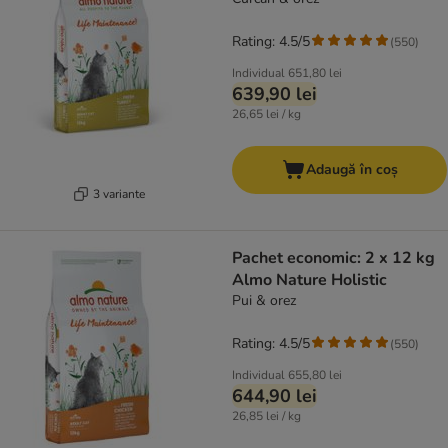
Rating: 4.5/5
(
550
)
Individual
651,80 lei
639,90 lei
26,65 lei / kg
Adaugă în coș
3 variante
Pachet economic: 2 x 12 kg
Almo Nature Holistic
Pui & orez
Rating: 4.5/5
(
550
)
Individual
655,80 lei
644,90 lei
26,85 lei / kg