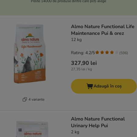
Peste 14000 de produse dintre care poți alege
Almo Nature Functional Life
Maintenance Pui & orez
12 kg
Rating: 4.2/5
(
596
)
327,90 lei
27,35 lei / kg
Adaugă în coș
4 variante
Almo Nature Functional
Urinary Help Pui
2 kg