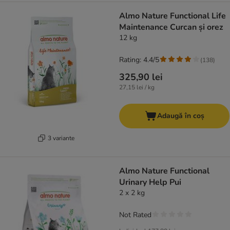
Almo Nature Functional Life
Maintenance Curcan și orez
12 kg
Rating: 4.4/5
(
138
)
325,90 lei
27,15 lei / kg
Adaugă în coș
3 variante
Almo Nature Functional
Urinary Help Pui
2 x 2 kg
Not Rated