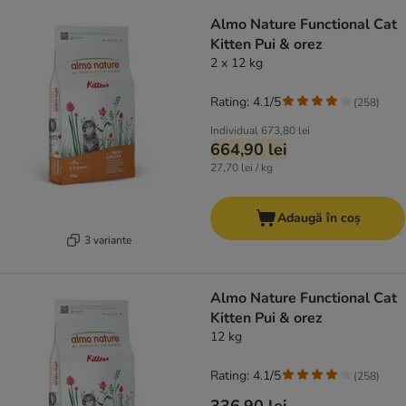
Almo Nature Functional Cat
Kitten Pui & orez
2 x 12 kg
Rating: 4.1/5
(
258
)
Individual
673,80 lei
664,90 lei
27,70 lei / kg
Adaugă în coș
3 variante
Almo Nature Functional Cat
Kitten Pui & orez
12 kg
Rating: 4.1/5
(
258
)