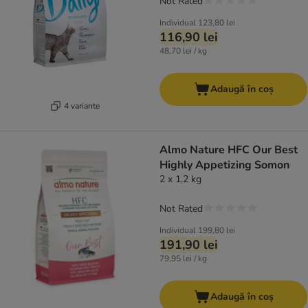
Not Rated
Individual
123,80 lei
116,90 lei
48,70 lei / kg
Adaugă în coș
4 variante
Almo Nature HFC Our Best
Highly Appetizing Somon
2 x 1,2 kg
Not Rated
Individual
199,80 lei
191,90 lei
79,95 lei / kg
Adaugă în coș