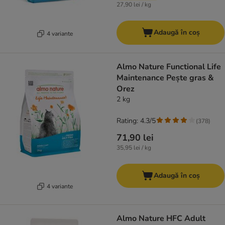
27,90 lei / kg
Adaugă în coș
4 variante
Almo Nature Functional Life
Maintenance Pește gras &
Orez
2 kg
Rating: 4.3/5
(
378
)
71,90 lei
35,95 lei / kg
Adaugă în coș
4 variante
Almo Nature HFC Adult