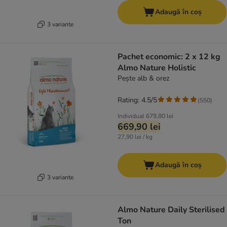
Adaugă în coș
3 variante
Pachet economic: 2 x 12 kg
Almo Nature Holistic
Pește alb & orez
Rating: 4.5/5
(
550
)
Individual
679,80 lei
669,90 lei
27,90 lei / kg
Adaugă în coș
3 variante
Almo Nature Daily Sterilised
Ton