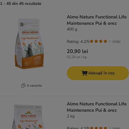
1 - 45 din 45 rezultate
product items have been changed
Almo Nature Functional Life
Maintenance Pui & orez
400 g
Rating: 4.2/5
(
596
)
20,90 lei
52,25 lei / kg
Adaugă în coș
4 variante
Almo Nature Functional Life
Maintenance Pui & orez
2 kg
Rating: 4.2/5
(
596
)