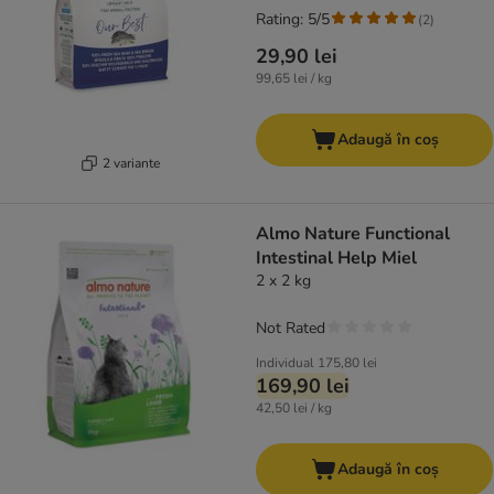
Rating: 5/5
(
2
)
29,90 lei
99,65 lei / kg
Adaugă în coș
2 variante
Almo Nature Functional
Intestinal Help Miel
2 x 2 kg
Not Rated
Individual
175,80 lei
169,90 lei
42,50 lei / kg
Adaugă în coș