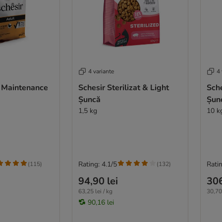
4 variante
4 
t Maintenance
Schesir Sterilizat & Light
Sche
Șuncă
Șun
1,5 kg
10 k
Rating: 4.1/5
Ratin
(
115
)
(
132
)
94,90 lei
306
63,25 lei / kg
30,70 
90,16 lei