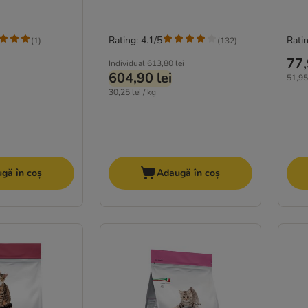
Rating: 4.1/5
Ratin
(
1
)
(
132
)
77,
Individual
613,80 lei
604,90 lei
51,95 
30,25 lei / kg
gă în coș
Adaugă în coș