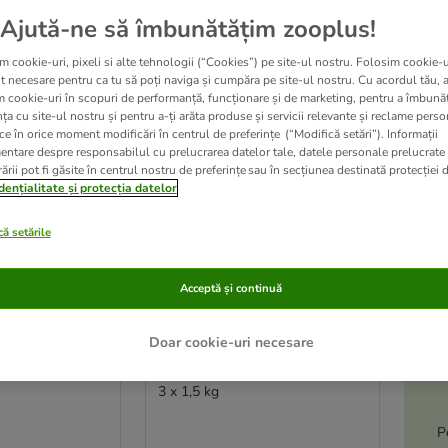
Ajută-ne să îmbunătățim zooplus!
ve been changed
m cookie-uri, pixeli si alte tehnologii (“Cookies”) pe site-ul nostru. Folosim cookie-u
t necesare pentru ca tu să poți naviga și cumpăra pe site-ul nostru. Cu acordul tău, 
m cookie-uri în scopuri de performanță, funcționare și de marketing, pentru a îmbunăt
ța cu site-ul nostru și pentru a-ți arăta produse și servicii relevante și reclame perso
ce în orice moment modificări în centrul de preferințe (“Modifică setări”). Informații
entare despre responsabilul cu prelucrarea datelor tale, datele personale prelucrate
ării pot fi găsite în centrul nostru de preferințe sau în secțiunea destinată protecției d
dențialitate și protecția datelor
ă setările
A
Acceptă și continuă
le
2 variante
-5
Doar cookie-uri necesare
ized & Light
Schesir Sterilized & Light
Pui
3 x 1,5 kg
P