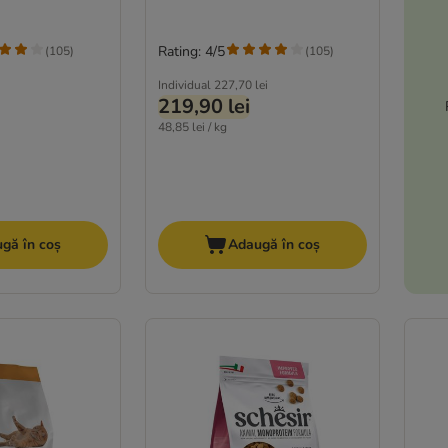
Rating: 4/5
(
105
)
(
105
)
Individual
227,70 lei
219,90 lei
48,85 lei / kg
gă în coș
Adaugă în coș