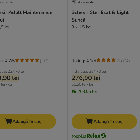
variante
4 variante
esir Adult Maintenance
Schesir Sterilizat & Light
ui
Șuncă
,5 kg
3 x 1,5 kg
g: 4.7/5
Rating: 4.1/5
(
115
)
(
132
)
idual
227,70 lei
Individual
284,70 lei
,90 lei
276,90 lei
lei / kg
61,55 lei / kg
263,06 lei
Adaugă în coș
Adaugă în coș