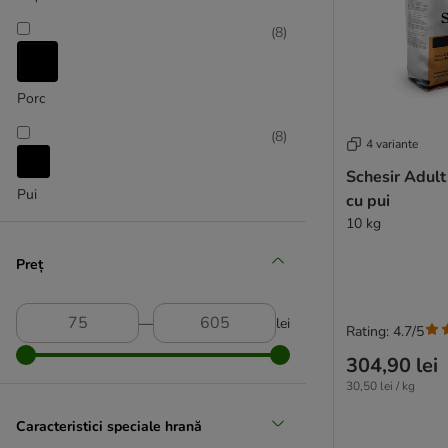
Brit
Calibra
(
8
)
Carnilove
Carnilove True Fresh
Porc
Catit
Cat´s Love
(
8
)
4 variante
★ Cosma
Schesir Adul
Crave
Pui
cu pui
Dogs'n Tiger
10 kg
Encore
Eukanuba
Preț
FairCat
Farmina
―
lei
Rating: 4.7/5
Felix
★ Feringa
304,90 lei
Fitmin
30,50 lei / kg
Fokker
Caracteristici speciale hrană
Friskies