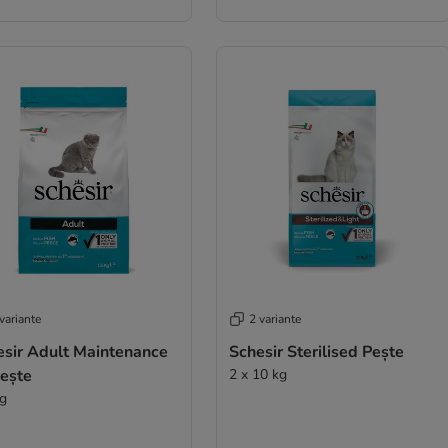
variante
2 variante
esir Adult Maintenance
Schesir Sterilised Pește
pește
2 x 10 kg
kg