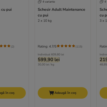
4 variante
4 
 cu pui
Schesir Adult Maintenance
Sch
cu pui
cu p
2 x 10 kg
3 x 1
Rating: 4.7/5
Ratin
(
2
)
(
115
)
Individual
609,80 lei
Indiv
599,90 lei
219
30,00 lei / kg
48,85 
gă în coș
Adaugă în coș