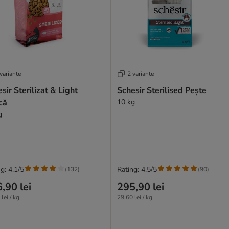
variante
2 variante
sir Sterilizat & Light
Schesir Sterilised Pește
că
10 kg
g
g: 4.1/5
Rating: 4.5/5
(
132
)
(
90
)
,90 lei
295,90 lei
lei / kg
29,60 lei / kg