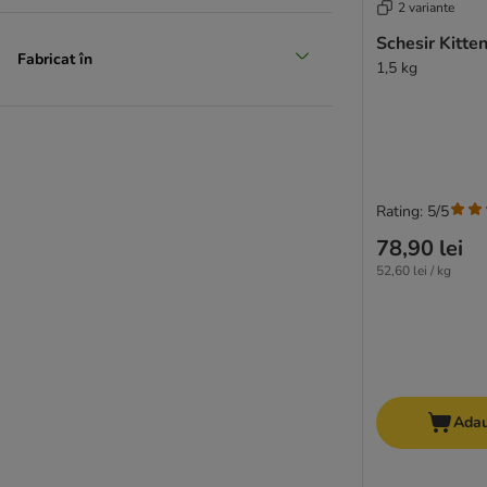
2 variante
Oasy
Pan Mięsko
Schesir Kitten
Fabricat în
Perfect Fit
1,5 kg
Pitti
Porta 21
Prolife
★ Rosie's Farm
Schesir
Rating: 5/5
Simpsons Premium
78,90 lei
Smølke
52,60 lei / kg
Taste of the Wild Prey
Thrive PremiumPlus
Trovet
Ultima
Venandi Animal
4Vets
Adau
Visán Optimanova
MjAMjAM