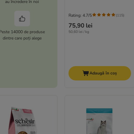
au încredere în noi
Rating: 4.7/5
(
115
)
75,90 lei
Peste 14000 de produse
50,60 lei / kg
dintre care poți alege
Adaugă în coș