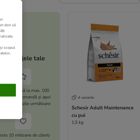
ri
am dori să
ăți
nalizate.
 și scopul
atelor.
Avantajele tale
i -15% (până la max. 100
i) la prima comandă și apoi
4 variante
% la comenzile următoare
Schesir Adult Maintenance
cu pui
1,5 kg
este 10 milioane de clienți