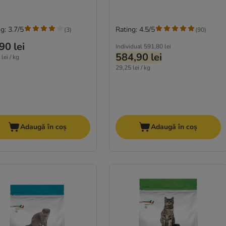
g: 3.7/5
Rating: 4.5/5
(
3
)
(
90
)
90 lei
Individual
591,80 lei
584,90 lei
lei / kg
29,25 lei / kg
Adaugă în coș
Adaugă în coș