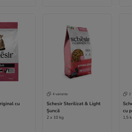
4 variante
2 
riginal cu
Schesir Sterilizat & Light
Sch
Șuncă
cu 
2 x 10 kg
1,5 