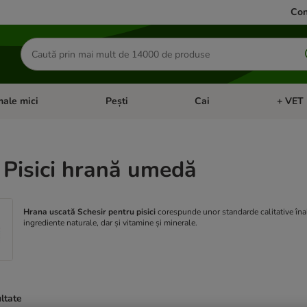
Con
Căutare
produse
ale mici
Pești
Cai
+ VET 
 Pisici
eți meniul cu categorii: Păsări
Deschideți meniul cu categorii: Animale mici
Deschideți meniul cu categori
Deschideț
 Pisici hrană umedă
Hrana uscată Schesir pentru pisici
corespunde unor standarde calitative înalt
ingrediente naturale, dar și vitamine și minerale.
ultate