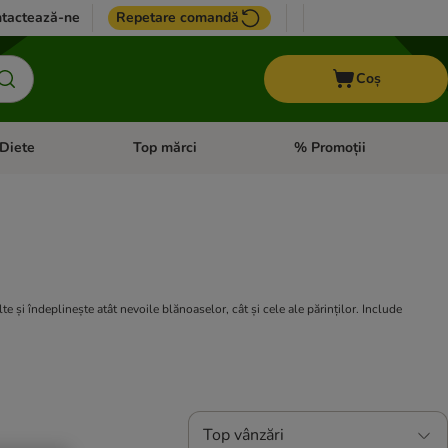
tactează-ne
Repetare comandă
Coș
Diete
Top mărci
% Promoții
i: Pești
i meniul cu categorii: Cai
Deschideți meniul cu categorii: + VET Diete
Deschideți meniul cu catego
e și îndeplinește atât nevoile blănoaselor, cât și cele ale părinților. Include
Top vânzări