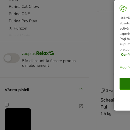
Purina Cat Chow
product items ha
Purina ONE
Utiliză
Purina Pro Plan
absolu
★ Purizon
activă
experin
Royal Canin
Poți fa
Sanabelle
suplim
prelucr
★ Smilla
Confi
Taste of the Wild
5% discount la fiecare produs
Whiskas
din abonament
Modific
Advance Veterinary Diets
Affinity Advance
Vârsta pisicii
2 variante
animonda Integra
Schesir Steril
★ Concept for Life Veterinary Diet
(
2
)
Pui
Forza 10
1,5 kg
Hill's Prescription Diet Feline
Kattovit