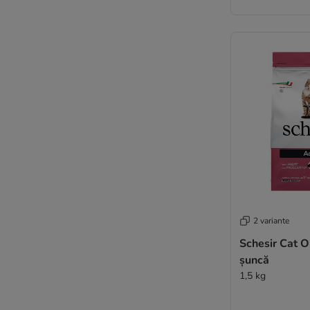
Wildes Land
bosch
Nutriplus
Burgess
Butcher's
Green Petfood
Wiejska Zagroda
★ Wild Freedom
WOW Cat
Lily's Kitchen
Yarrah Bio
Ziwi Peak
2 variante
Schesir Cat O
șuncă
1,5 kg