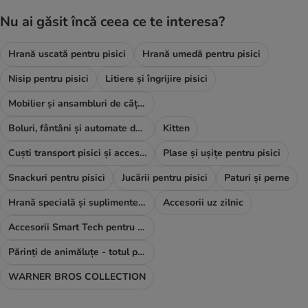
Nu ai găsit încă ceea ce te interesa?
Hrană uscată pentru pisici
Hrană umedă pentru pisici
Nisip pentru pisici
Litiere și îngrijire pisici
Mobilier și ansambluri de cățărat
Boluri, fântâni și automate de hrană
Kitten
Cuști transport pisici și accesorii
Plase și ușițe pentru pisici
Snackuri pentru pisici
Jucării pentru pisici
Paturi și perne
Hrană specială și suplimente alimentare
Accesorii uz zilnic
Accesorii Smart Tech pentru pisici
Părinți de animăluțe - totul pentru TINE
WARNER BROS COLLECTION