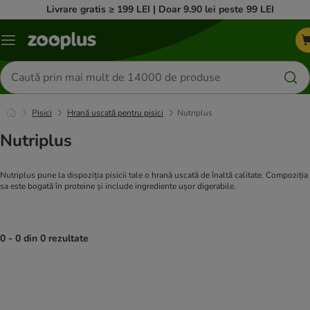
Livrare gratis ≥ 199 LEI | Doar 9.90 lei peste 99 LEI
Categorii
Căutare
produse
Pisici
Hrană uscată pentru pisici
Nutriplus
Nutriplus
Nutriplus pune la dispoziția pisicii tale o hrană uscată de înaltă calitate. Compoziția
sa este bogată în proteine și include ingrediente ușor digerabile.
0 - 0 din 0 rezultate
product items have been changed