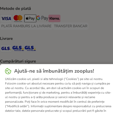
Metode de plată
Visa Payment Method
Master Card Payment Method
Apple Pay Payment Method
Google Pay Payment Method
Klarna Payment Method
PLATĂ RAMBURS LA LIVRARE
TRANSFER BANCAR
PLATĂ RAMBURS LA LIVRARE Payment Method
TRANSFER BANCAR Payment Metho
Livrare
GLS Shipping Method
GLS Locker Shipping Method
GLS Parcel Shop Shipping Method
Cumpărături sigure
Security
Security
Ajută-ne să îmbunătățim zooplus!
Utilizăm cookie-uri, pixeli si alte tehnologii (“Cookies”) pe site-ul nostru.
Folosim cookie-uri absolut necesare pentru ca tu să poți naviga și cumpăra pe
site-ul nostru. Cu acordul tău, am dori să activăm cookie-uri în scopuri de
Despre noi
Cariere zooplus
Corporate Website
performanță, funcționare și de marketing, pentru a îmbunătăți experința cu site-
ul nostru și pentru a-ți arăta produse și servicii relevante și reclame
Informații legale
Termeni şi condiţii
personalizate. Poți face în orice moment modificări în centrul de preferințe
Deșeuri și protecția mediului
Contact
Taxa şi durata de livrare
(“Modifică setări”). Informații suplimentare despre responsabilul cu prelucrarea
datelor tale, datele personale prelucrate și scopul prelucrării pot fi găsite în
Retrageți-vă din contract aici
Metode de plată