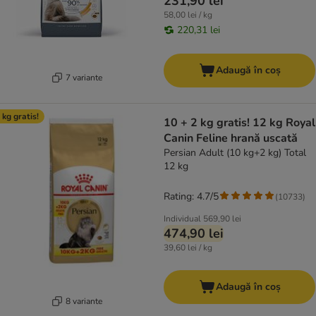
231,90 lei
58,00 lei / kg
220,31 lei
Adaugă în coș
7 variante
 kg gratis!
10 + 2 kg gratis! 12 kg Royal
Canin Feline hrană uscată
Persian Adult (10 kg+2 kg) Total
12 kg
Rating: 4.7/5
(
10733
)
Individual
569,90 lei
474,90 lei
39,60 lei / kg
Adaugă în coș
8 variante