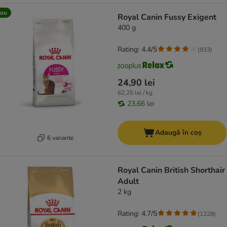
ou
Royal Canin Fussy Exigent
400 g
Rating: 4.4/5
(
933
)
24,90 lei
62,25 lei / kg
23,66 lei
Adaugă în coș
6 variante
Royal Canin British Shorthair
Adult
2 kg
Rating: 4.7/5
(
1228
)