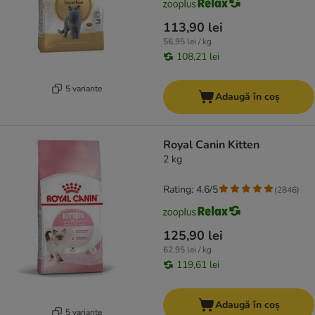
113,90 lei
56,95 lei / kg
108,21 lei
5 variante
Adaugă în coș
Royal Canin Kitten
2 kg
Rating: 4.6/5
(
2846
)
125,90 lei
62,95 lei / kg
119,61 lei
Adaugă în coș
5 variante