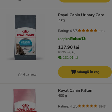
Royal Canin Urinary Care
2 kg
Rating: 4.6/5
(
611
)
137,90 lei
68,95 lei / kg
131,01 lei
Adaugă în coș
6 variante
Royal Canin Kitten
400 g
Rating: 4.6/5
(
2846
)