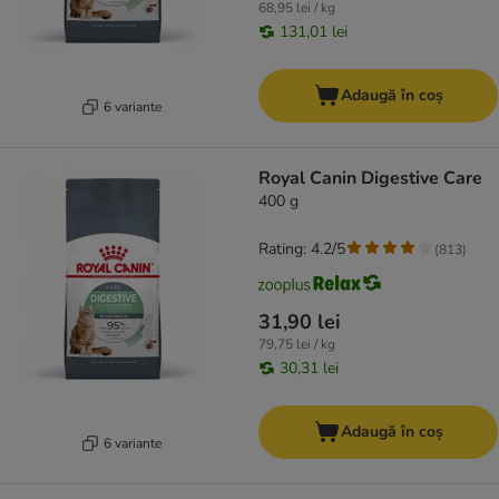
68,95 lei / kg
131,01 lei
Adaugă în coș
6 variante
Royal Canin Digestive Care
400 g
Rating: 4.2/5
(
813
)
31,90 lei
79,75 lei / kg
30,31 lei
Adaugă în coș
6 variante