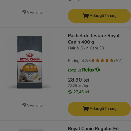
9 variante
Adaugă în coș
Pachet de testare Royal
Canin 400 g
Hair & Skin Care 33
Rating: 4.7/5
(
708
)
28,90 lei
72,25 lei / kg
27,46 lei
9 variante
Adaugă în coș
Royal Canin Regular Fit