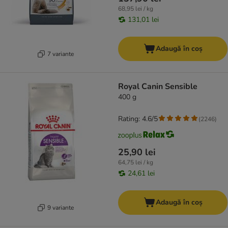
68,95 lei / kg
131,01 lei
Adaugă în coș
7 variante
Royal Canin Sensible
400 g
Rating: 4.6/5
(
2246
)
25,90 lei
64,75 lei / kg
24,61 lei
Adaugă în coș
9 variante