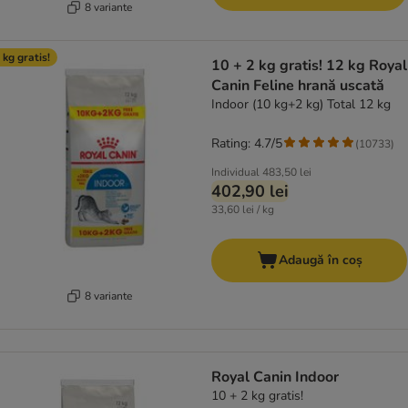
8 variante
 kg gratis!
10 + 2 kg gratis! 12 kg Royal
Canin Feline hrană uscată
Indoor (10 kg+2 kg) Total 12 kg
Rating: 4.7/5
(
10733
)
Individual
483,50 lei
402,90 lei
33,60 lei / kg
Adaugă în coș
8 variante
Royal Canin Indoor
10 + 2 kg gratis!