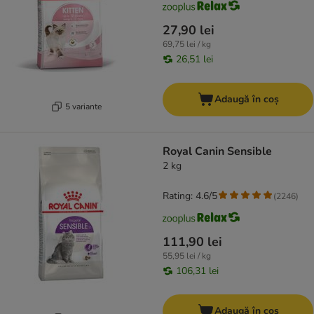
27,90 lei
69,75 lei / kg
26,51 lei
Adaugă în coș
5 variante
Royal Canin Sensible
2 kg
Rating: 4.6/5
(
2246
)
111,90 lei
55,95 lei / kg
106,31 lei
Adaugă în coș