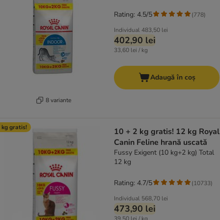
Rating: 4.5/5
(
778
)
Individual
483,50 lei
402,90 lei
33,60 lei / kg
Adaugă în coș
8 variante
 kg gratis!
10 + 2 kg gratis! 12 kg Royal
Canin Feline hrană uscată
Fussy Exigent (10 kg+2 kg) Total
12 kg
Rating: 4.7/5
(
10733
)
Individual
568,70 lei
473,90 lei
39,50 lei / kg