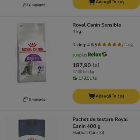
Adaugă în coș
6 variante
Royal Canin Sensible
4 kg
Rating: 4.6/5
(
2246
)
187,90 lei
47,00 lei / kg
178,51 lei
Adaugă în coș
9 variante
Pachet de testare Royal
Canin 400 g
Hairball Care 34