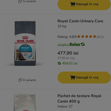
5 variante
Adaugă în coș
Royal Canin Urinary Care
10 kg
Rating: 4.6/5
(
611
)
477,90 lei
47,80 lei / kg
454,01 lei
Adaugă în coș
6 variante
Pachet de testare Royal
Canin 400 g
Indoor 27