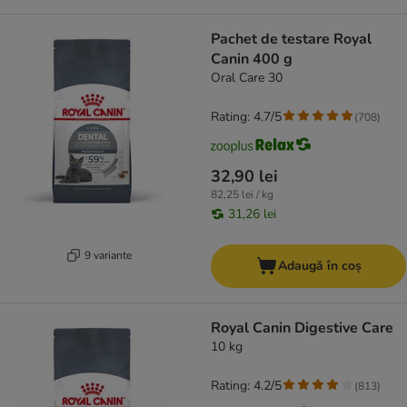
Pachet de testare Royal
Canin 400 g
Oral Care 30
Rating: 4.7/5
(
708
)
32,90 lei
82,25 lei / kg
31,26 lei
9 variante
Adaugă în coș
Royal Canin Digestive Care
10 kg
Rating: 4.2/5
(
813
)