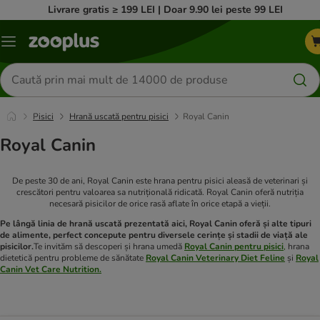
Livrare gratis ≥ 199 LEI | Doar 9.90 lei peste 99 LEI
Categorii
Căutare
produse
Pisici
Hrană uscată pentru pisici
Royal Canin
Royal Canin
De peste 30 de ani, Royal Canin este hrana pentru pisici aleasă de veterinari și
crescători pentru valoarea sa nutrițională ridicată. Royal Canin oferă nutriția
necesară pisicilor de orice rasă aflate în orice etapă a vieții.
Pe lângă linia de hrană uscată prezentată aici, Royal Canin oferă și alte tipuri
de alimente, perfect concepute pentru diversele cerințe și stadii de viață ale
pisicilor.
Te invităm să descoperi și hrana umedă
Royal Canin pentru pisici
,
hrana
dietetică pentru probleme de sănătate
Royal Canin Veterinary Diet Feline
și
Royal
Canin Vet Care Nutrition.