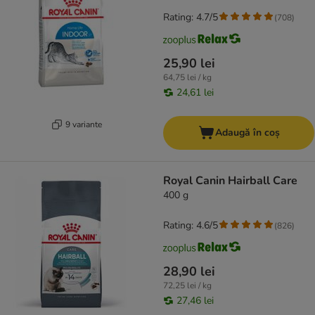
Rating: 4.7/5
(
708
)
25,90 lei
64,75 lei / kg
24,61 lei
9 variante
Adaugă în coș
Royal Canin Hairball Care
400 g
Rating: 4.6/5
(
826
)
28,90 lei
72,25 lei / kg
27,46 lei