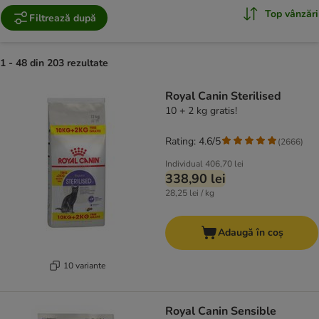
Top vânzări
Filtrează după
1 - 48 din 203 rezultate
product items have been changed
Royal Canin Sterilised
10 + 2 kg gratis!
Rating: 4.6/5
(
2666
)
Individual
406,70 lei
338,90 lei
28,25 lei / kg
Adaugă în coș
10 variante
Royal Canin Sensible