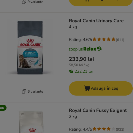
9 variante
Royal Canin Urinary Care
4 kg
Rating: 4.6/5
(
611
)
233,90 lei
58,50 lei / kg
222,21 lei
Adaugă în coș
6 variante
ou
Royal Canin Fussy Exigent
2 kg
Rating: 4.4/5
(
933
)