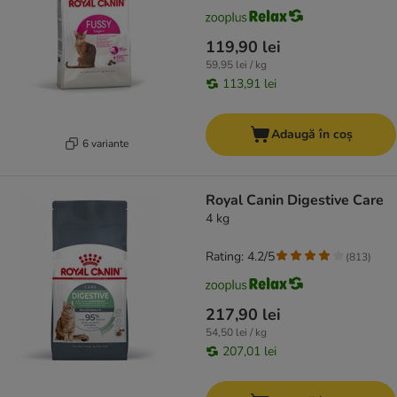
119,90 lei
59,95 lei / kg
113,91 lei
Adaugă în coș
6 variante
Royal Canin Digestive Care
4 kg
Rating: 4.2/5
(
813
)
217,90 lei
54,50 lei / kg
207,01 lei