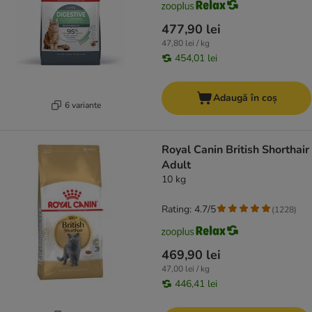
477,90 lei
47,80 lei / kg
454,01 lei
Adaugă în coș
6 variante
Royal Canin British Shorthair
Adult
10 kg
Rating: 4.7/5
(
1228
)
469,90 lei
47,00 lei / kg
446,41 lei