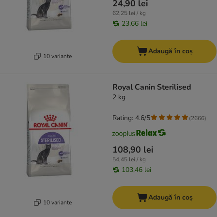
24,90 lei
62,25 lei / kg
23,66 lei
Adaugă în coș
10 variante
Royal Canin Sterilised
2 kg
Rating: 4.6/5
(
2666
)
108,90 lei
54,45 lei / kg
103,46 lei
Adaugă în coș
10 variante