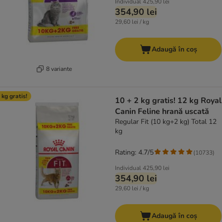
Individual
425,90 lei
354,90 lei
29,60 lei / kg
Adaugă în coș
8 variante
 kg gratis!
10 + 2 kg gratis! 12 kg Royal
Canin Feline hrană uscată
Regular Fit (10 kg+2 kg) Total 12
kg
Rating: 4.7/5
(
10733
)
Individual
425,90 lei
354,90 lei
29,60 lei / kg
Adaugă în coș