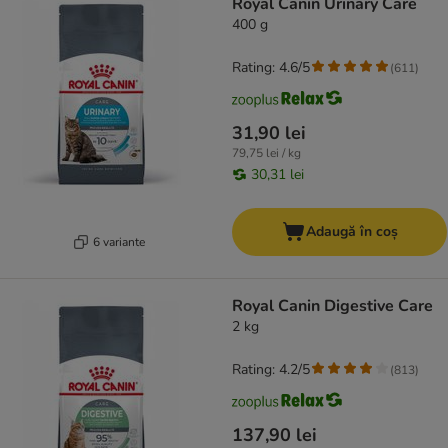
Royal Canin Urinary Care
400 g
Rating: 4.6/5
(
611
)
31,90 lei
79,75 lei / kg
30,31 lei
Adaugă în coș
6 variante
Royal Canin Digestive Care
2 kg
Rating: 4.2/5
(
813
)
137,90 lei