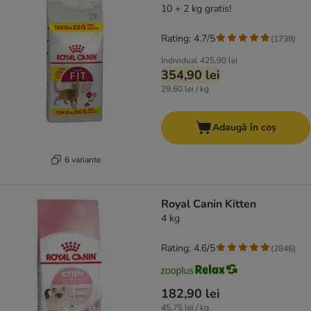
10 + 2 kg gratis!
Rating: 4.7/5
(
1738
)
Individual
425,90 lei
354,90 lei
29,60 lei / kg
Adaugă în coș
6 variante
Royal Canin Kitten
4 kg
Rating: 4.6/5
(
2846
)
182,90 lei
45,75 lei / kg