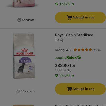
173,76 lei
Adaugă în coș
5 variante
Royal Canin Sterilised
10 kg
Rating: 4.6/5
(
2666
)
338,90 lei
33,90 lei / kg
321,96 lei
Adaugă în coș
10 variante