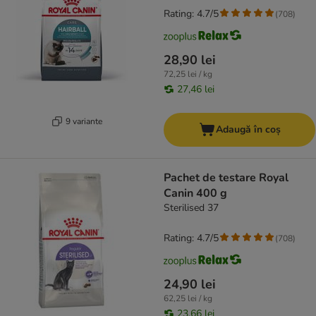
Rating: 4.7/5
(
708
)
28,90 lei
72,25 lei / kg
27,46 lei
9 variante
Adaugă în coș
Pachet de testare Royal
Canin 400 g
Sterilised 37
Rating: 4.7/5
(
708
)
24,90 lei
62,25 lei / kg
23,66 lei