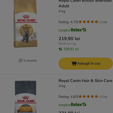
Royal Canin British Shorthair
Adult
4 kg
Rating: 4.7/5
(
1228
)
219,90 lei
55,00 lei / kg
208,91 lei
5 variante
Adaugă în coș
Royal Canin Hair & Skin Care
4 kg
Rating: 4.6/5
(
1034
)