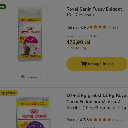
ou
Royal Canin Fussy Exigent
10 + 2 kg gratis!
Rating: 4.4/5
(
933
)
Individual
568,70 lei
473,90 lei
39,50 lei / kg
Adaugă în coș
6 variante
 kg gratis!
10 + 2 kg gratis! 12 kg Royal
Canin Feline hrană uscată
Sensible (10 kg+2 kg) Total 12 kg
Rating: 4.7/5
(
10733
)