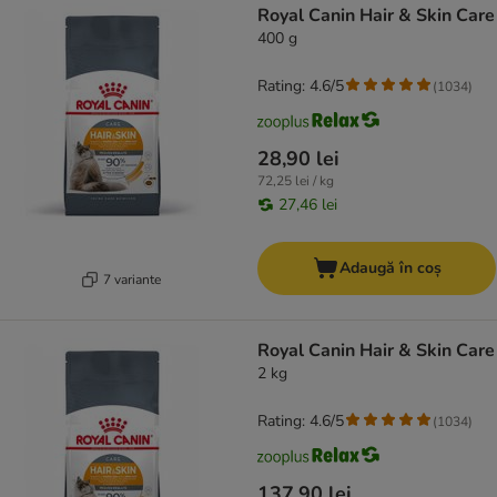
Royal Canin Hair & Skin Care
400 g
Rating: 4.6/5
(
1034
)
28,90 lei
72,25 lei / kg
27,46 lei
Adaugă în coș
7 variante
Royal Canin Hair & Skin Care
2 kg
Rating: 4.6/5
(
1034
)
137,90 lei