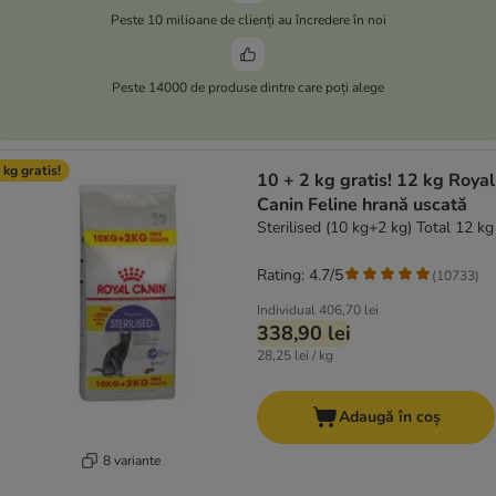
Peste 10 milioane de clienți au încredere în noi
Peste 14000 de produse dintre care poți alege
 kg gratis!
10 + 2 kg gratis! 12 kg Royal
Canin Feline hrană uscată
Sterilised (10 kg+2 kg) Total 12 kg
Rating: 4.7/5
(
10733
)
Individual
406,70 lei
338,90 lei
28,25 lei / kg
Adaugă în coș
8 variante