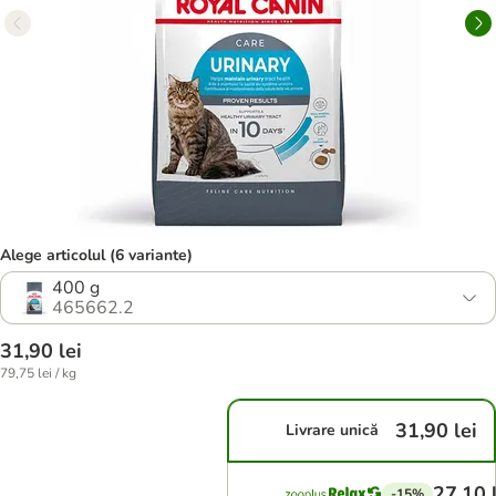
Alege articolul (6 variante)
400 g
465662.2
31,90 lei
79,75 lei / kg
31,90 lei
Livrare unică
27,10 
-15%