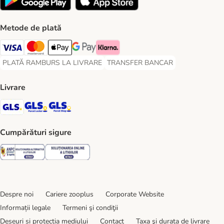
Metode de plată
Visa Payment Method
Master Card Payment Method
Apple Pay Payment Method
Google Pay Payment Method
Klarna Payment Method
PLATĂ RAMBURS LA LIVRARE
TRANSFER BANCAR
PLATĂ RAMBURS LA LIVRARE Payment Method
TRANSFER BANCAR Payment Metho
Livrare
GLS Shipping Method
GLS Locker Shipping Method
GLS Parcel Shop Shipping Method
Cumpărături sigure
Security
Security
Despre noi
Cariere zooplus
Corporate Website
Informații legale
Termeni şi condiţii
Deșeuri și protecția mediului
Contact
Taxa şi durata de livrare