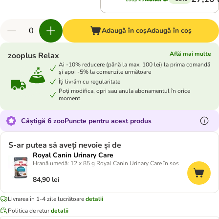
Adaugă în coș
Adaugă în coș
Află mai multe
zooplus Relax
Ai -10% reducere (până la max. 100 lei) la prima comandă
și apoi -5% la comenzile următoare
Îți livrăm cu regularitate
Poți modifica, opri sau anula abonamentul în orice
moment
Câștigă 6 zooPuncte pentru acest produs
S-ar putea să aveți nevoie și de
Royal Canin Urinary Care
Hrană umedă: 12 x 85 g Royal Canin Urinary Care în sos
84,90 lei
Livrarea în 1-4 zile lucrătoare
detalii
Politica de retur
detalii