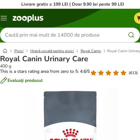
Livrare gratis ≥ 199 LEI | Doar 9.90 lei peste 99 LEI
Categorii
Căutare
produse
Pisici
Hrană uscată pentru pisici
Royal Canin
Royal Canin Urinar
Royal Canin Urinary Care
400 g
This is a stars rating area from zero to 5: 4.6/5
(
613
)
Evaluaţi produsul