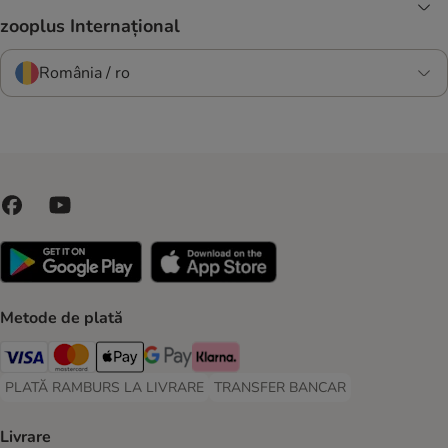
zooplus Internațional
România / ro
Metode de plată
Visa Payment Method
Master Card Payment Method
Apple Pay Payment Method
Google Pay Payment Method
Klarna Payment Method
PLATĂ RAMBURS LA LIVRARE
TRANSFER BANCAR
PLATĂ RAMBURS LA LIVRARE Payment Method
TRANSFER BANCAR Payment Metho
Livrare