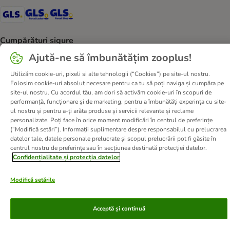
GLS Shipping Method
GLS Locker Shipping Method
GLS Parcel Shop Shipping Method
Cumpărături sigure
Ajută-ne să îmbunătățim zooplus!
Security
Security
Utilizăm cookie-uri, pixeli si alte tehnologii (“Cookies”) pe site-ul nostru.
Folosim cookie-uri absolut necesare pentru ca tu să poți naviga și cumpăra pe
site-ul nostru. Cu acordul tău, am dori să activăm cookie-uri în scopuri de
performanță, funcționare și de marketing, pentru a îmbunătăți experința cu site-
Despre noi
Cariere zooplus
Corporate Website
ul nostru și pentru a-ți arăta produse și servicii relevante și reclame
Informații legale
Termeni şi condiţii
personalizate. Poți face în orice moment modificări în centrul de preferințe
(“Modifică setări”). Informații suplimentare despre responsabilul cu prelucrarea
Deșeuri și protecția mediului
Contact
Taxa şi durata de livrare
datelor tale, datele personale prelucrate și scopul prelucrării pot fi găsite în
Retrageți-vă din contract aici
Metode de plată
centrul nostru de preferințe sau în secțiunea destinată protecției datelor.
Confidențialitate și protecția datelor
Program de afiliere
Declarație de accesibilitate
Confidenţialitate & protecția datelor
DSA
Modifică setările
© zooplus SE
2026
Acceptă și continuă