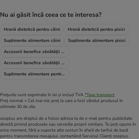
Nu ai găsit încă ceea ce te interesa?
Hrană dietetică pentru câini
Hrană dietetică pentru pisici
Suplimente alimentare câini
Suplimente alimentare pisici
Accesorii benefice sănătății câinilor
Accesorii benefice sănătății pisicilor
Suplimente alimentare pentru nevoi speciale
Prețurile sunt exprimate în lei și includ TVA
*
Taxe transport
Preț normal = Cel mai mic preț la care a fost vândut produsul în
ultimele 30 de zile.
zooplus are dreptul de a folosi adresa ta de e-mail pentru publicitate
directă privind produsele sau serviciile proprii similare. Te poți opune în
orice moment, fără a suporta alte costuri în afară de tariful de bază
pentru transmiterea mesajului, contactând Serviciul Clienți zooplus.