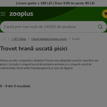
Livrare gratis ≥ 199 LEI | Doar 9.90 lei peste 99 LEI
Categorii
Căutare
produse
+ VET Diete
Hrană dietetică pentru pisici
Trovet
Trovet hrană uscată pisici
Hrana uscată, completă și dietetică Trovet este adaptată nevoilor specifice ale
pisicii. Include o singură sursă de proteine animale și o singură sursă de
carbohidrați, fiind astfel hipoalergenică și ușor de digerat.
0 - 0 din 0 rezultate
product items have been changed