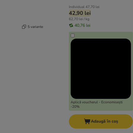
Individual
47,70 lei
42,90 lei
62,70 lei / kg
40,76 lei
5 variante
Aplică voucherul - Economisești
-20%
Adaugă în coș