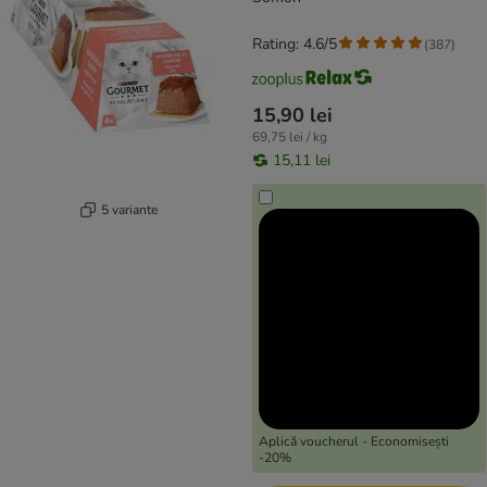
Rating: 4.6/5
(
387
)
15,90 lei
69,75 lei / kg
15,11 lei
5 variante
Aplică voucherul - Economisești
-20%