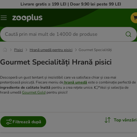
Livrare gratis ≥ 199 LEI | Doar 9.90 lei peste 99 LEI
Categorii
Căutare
produse
Pisici
Hrană umedă pentru pisici
Gourmet Specialități
Gourmet Specialități Hrană pisici
Descoperă un gust tentant și irezistibil care va satisface chiar și cea mai
pretențioasă pisicuță. Fiecare meniu de
hrană umedă
este o combinație perfectă de
👉
ingrediente de calitate înaltă
pentru a crea rețete unice.
Vezi și selecția de
hrană umedă
Gourmet Gold
pentru pisici!
Top vânzări
Filtrează după