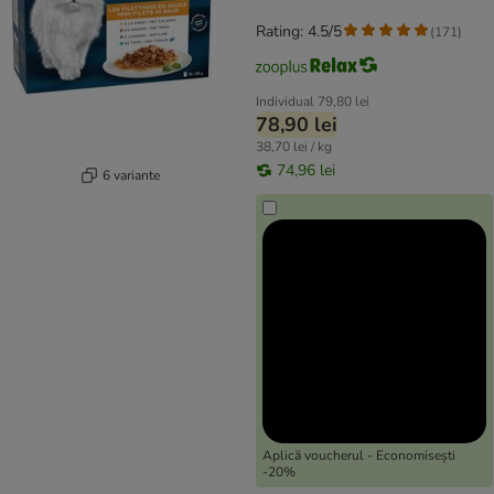
Rating: 4.5/5
(
171
)
Individual
79,80 lei
78,90 lei
38,70 lei / kg
74,96 lei
6 variante
Aplică voucherul - Economisești
-20%