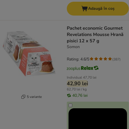
Adaugă în coș
Pachet economic Gourmet
Revelations Mousse Hrană
pisici 12 x 57 g
Somon
Rating: 4.6/5
(
387
)
Individual
47,70 lei
42,90 lei
62,70 lei / kg
40,76 lei
5 variante