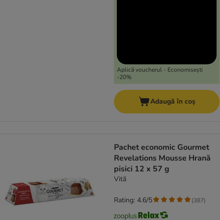
Aplică voucherul - Economisești
-20%
Adaugă în coș
Pachet economic Gourmet
Revelations Mousse Hrană
pisici 12 x 57 g
Vită
Rating: 4.6/5
(
387
)