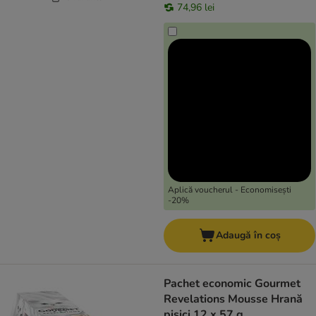
74,96 lei
Aplică voucherul - Economisești
-20%
Adaugă în coș
Pachet economic Gourmet
Revelations Mousse Hrană
pisici 12 x 57 g