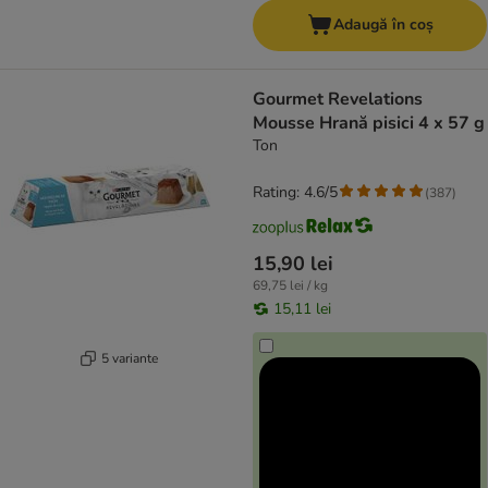
Adaugă în coș
Gourmet Revelations
Mousse Hrană pisici 4 x 57 g
Ton
Rating: 4.6/5
(
387
)
15,90 lei
69,75 lei / kg
15,11 lei
5 variante