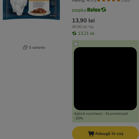
Rating: 4.7/5
(
180
)
13,90 lei
40,90 lei / kg
13,21 lei
5 variante
Aplică voucherul - Economisești
-20%
Adaugă în coș