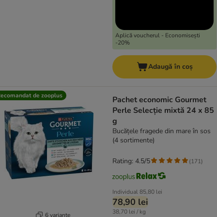
Aplică voucherul - Economisești
-20%
Adaugă în coș
ecomandat de zooplus
Pachet economic Gourmet
Perle Selecție mixtă 24 x 85
g
Bucățele fragede din mare în sos
(4 sortimente)
Rating: 4.5/5
(
171
)
Individual
85,80 lei
78,90 lei
38,70 lei / kg
6 variante