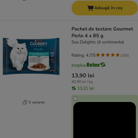
Adaugă în coș
Pachet de testare Gourmet
Perle 4 x 85 g
Sea Delights (4 sortimente)
Rating: 4.7/5
(
180
)
13,90 lei
40,90 lei / kg
13,21 lei
5 variante