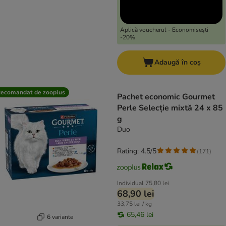
Aplică voucherul - Economisești
-20%
Adaugă în coș
ecomandat de zooplus
Pachet economic Gourmet
Perle Selecție mixtă 24 x 85
g
Duo
Rating: 4.5/5
(
171
)
Individual
75,80 lei
68,90 lei
33,75 lei / kg
65,46 lei
6 variante