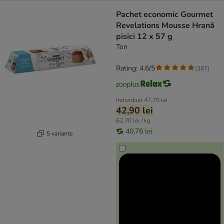
Pachet economic Gourmet
Revelations Mousse Hrană
pisici 12 x 57 g
Ton
Rating: 4.6/5
(
387
)
Individual
47,70 lei
42,90 lei
62,70 lei / kg
40,76 lei
5 variante