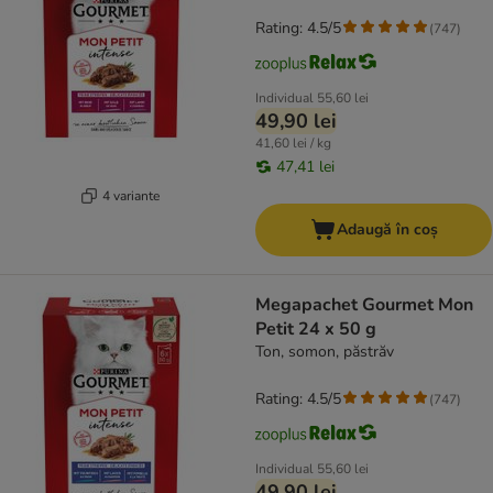
Rating: 4.5/5
(
747
)
Individual
55,60 lei
49,90 lei
41,60 lei / kg
47,41 lei
4 variante
Adaugă în coș
Megapachet Gourmet Mon
Petit 24 x 50 g
Ton, somon, păstrăv
Rating: 4.5/5
(
747
)
Individual
55,60 lei
49,90 lei