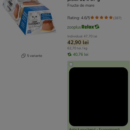
Fructe de mare
Rating: 4.6/5
(
387
)
Individual
47,70 lei
42,90 lei
62,70 lei / kg
40,76 lei
5 variante
Aplică voucherul - Economisești