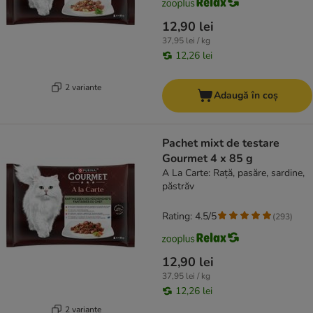
12,90 lei
37,95 lei / kg
12,26 lei
2 variante
Adaugă în coș
Pachet mixt de testare
Gourmet 4 x 85 g
A La Carte: Rață, pasăre, sardine,
păstrăv
Rating: 4.5/5
(
293
)
12,90 lei
37,95 lei / kg
12,26 lei
2 variante