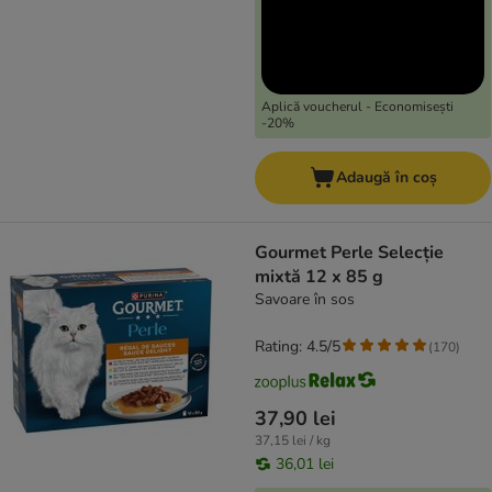
Aplică voucherul - Economisești
-20%
Adaugă în coș
Gourmet Perle Selecție
mixtă 12 x 85 g
Savoare în sos
Rating: 4.5/5
(
170
)
37,90 lei
37,15 lei / kg
36,01 lei