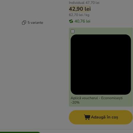
Individual
47,70 lei
42,90 lei
62,70 lei / kg
40,76 lei
5 variante
Aplică voucherul - Economisești
-20%
Adaugă în coș