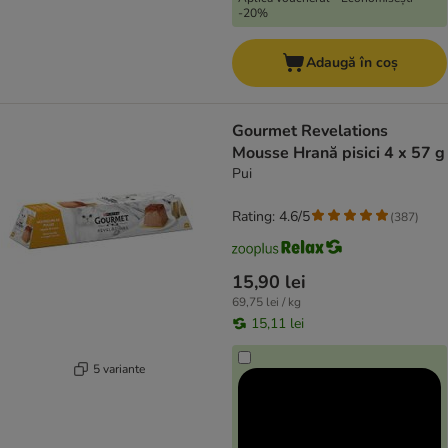
-20%
Adaugă în coș
Gourmet Revelations
Mousse Hrană pisici 4 x 57 g
Pui
Rating: 4.6/5
(
387
)
15,90 lei
69,75 lei / kg
15,11 lei
5 variante