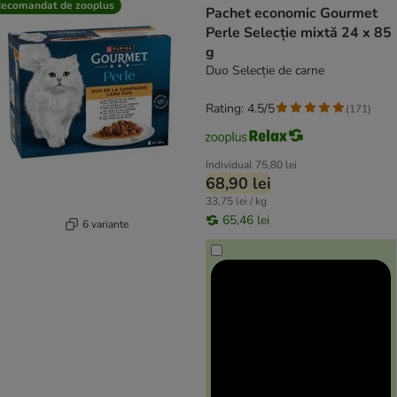
ecomandat de zooplus
Pachet economic Gourmet
Perle Selecție mixtă 24 x 85
g
Duo Selecție de carne
Rating: 4.5/5
(
171
)
Individual
75,80 lei
68,90 lei
33,75 lei / kg
65,46 lei
6 variante