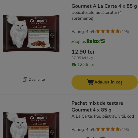
Gourmet A La Carte 4 x 85 g
Delicatesele bucătarului (4
sortimente)
Rating: 4.5/5
(
298
)
12,90 lei
37,95 lei / kg
12,26 lei
2 variante
Adaugă în coș
Pachet mixt de testare
Gourmet 4 x 85 g
A La Carte: Pui, păstrăv, vită, cod
Rating: 4.5/5
(
293
)