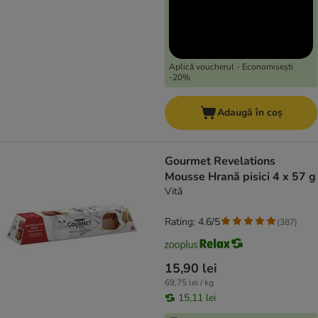
Aplică voucherul - Economisești
-20%
Adaugă în coș
Gourmet Revelations
Mousse Hrană pisici 4 x 57 g
Vită
Rating: 4.6/5
(
387
)
15,90 lei
69,75 lei / kg
15,11 lei