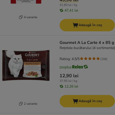
41,60 lei / kg
47,41 lei
4 variante
Adaugă în coș
Gourmet A La Carte 4 x 85 g
Rețetele bucătarului (4 sortimente)
Rating: 4.5/5
(
298
)
12,90 lei
37,95 lei / kg
12,26 lei
Adaugă în coș
2 variante