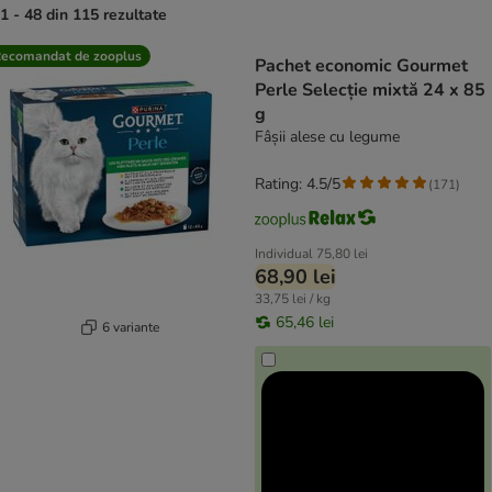
1 - 48 din 115 rezultate
product items have been changed
ecomandat de zooplus
Pachet economic Gourmet
Perle Selecție mixtă 24 x 85
g
Fâșii alese cu legume
Rating: 4.5/5
(
171
)
Individual
75,80 lei
68,90 lei
33,75 lei / kg
65,46 lei
6 variante