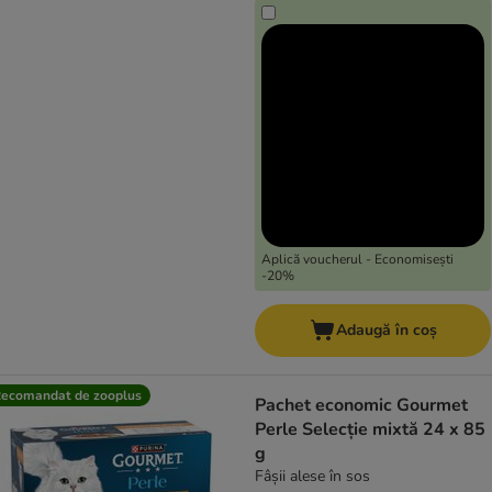
Aplică voucherul - Economisești
-20%
Adaugă în coș
ecomandat de zooplus
Pachet economic Gourmet
Perle Selecție mixtă 24 x 85
g
Fâșii alese în sos