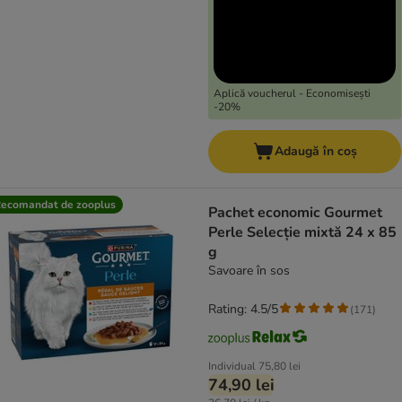
Aplică voucherul - Economisești
-20%
Adaugă în coș
ecomandat de zooplus
Pachet economic Gourmet
Perle Selecție mixtă 24 x 85
g
Savoare în sos
Rating: 4.5/5
(
171
)
Individual
75,80 lei
74,90 lei