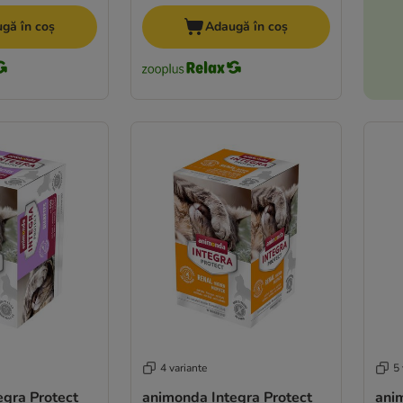
gă în coș
Adaugă în coș
4 variante
5 
egra Protect
animonda Integra Protect
ani