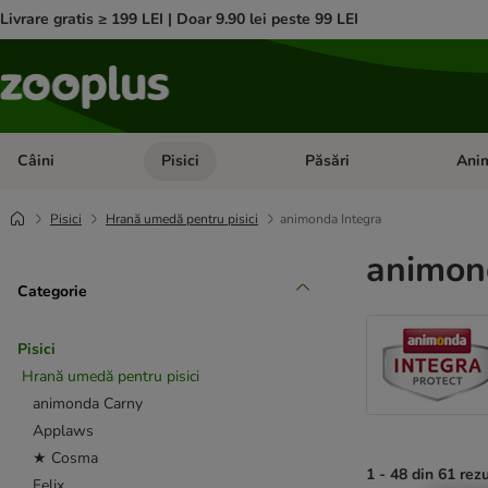
Livrare gratis ≥ 199 LEI | Doar 9.90 lei peste 99 LEI
Câini
Pisici
Păsări
Anim
Deschideți meniul cu categorii: Câini
Deschideți meniul cu categorii:
Deschid
Pisici
Hrană umedă pentru pisici
animonda Integra
animond
Categorie
Pisici
Hrană umedă pentru pisici
animonda Carny
Applaws
★ Cosma
1 - 48 din 61 rez
Felix