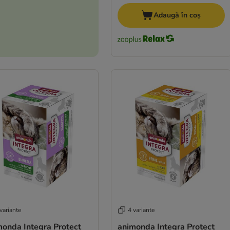
Adaugă în coș
variante
4 variante
monda Integra Protect
animonda Integra Protect