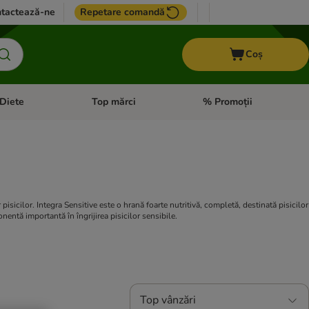
tactează-ne
Repetare comandă
Coș
Diete
Top mărci
% Promoții
i: Pești
i meniul cu categorii: Cai
Deschideți meniul cu categorii: + VET Diete
Deschideți meniul cu catego
sicilor. Integra Sensitive este o hrană foarte nutritivă, completă, destinată pisicilor
nentă importantă în îngrijirea pisicilor sensibile.
Top vânzări