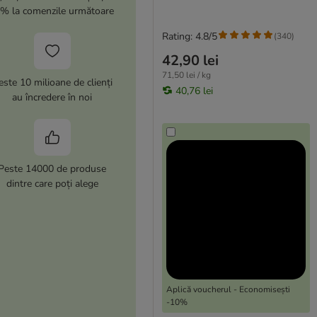
% la comenzile următoare
Rating: 4.8/5
(
340
)
42,90 lei
71,50 lei / kg
este 10 milioane de clienți
40,76 lei
au încredere în noi
Peste 14000 de produse
dintre care poți alege
Aplică voucherul - Economisești
-10%