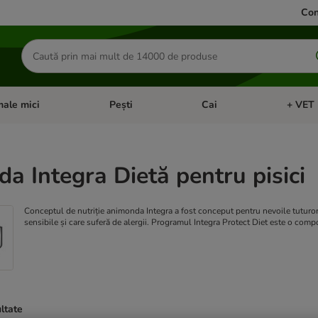
Con
Căutare
produse
ale mici
Pești
Cai
+ VET 
 Pisici
eți meniul cu categorii: Păsări
Deschideți meniul cu categorii: Animale mici
Deschideți meniul cu categori
Deschideț
a Integra Dietă pentru pisici
Conceptul de nutriție animonda Integra a fost conceput pentru nevoile tuturor pi
sensibile și care suferă de alergii. Programul Integra Protect Diet este o compo
ultate