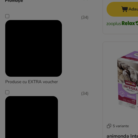
Promoție
Carnilove
Adau
Cat Chow
(
21
)
(
34
)
★ Catessy
Cat´s Love
Pui
catz finefood
★ Concept for Life
★ Cosma Nature
Crave
Disugual
Dogs'n Tiger
Dolina Noteci
Produse cu EXTRA voucher
Encore
(
34
)
Eukanuba
FairCat
★ Feringa
Fitmin
GimCat
5 variante
GranataPet
animonda Int