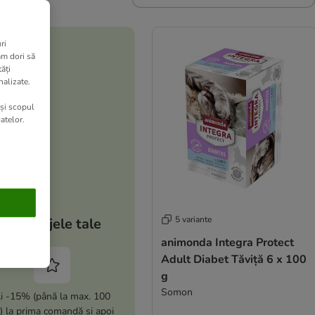
ri
am dori să
ăți
nalizate.
 și scopul
atelor.
5 variante
Avantajele tale
animonda Integra Protect
Adult Diabet Tăviță 6 x 100
g
Somon
i -15% (până la max. 100
i) la prima comandă și apoi