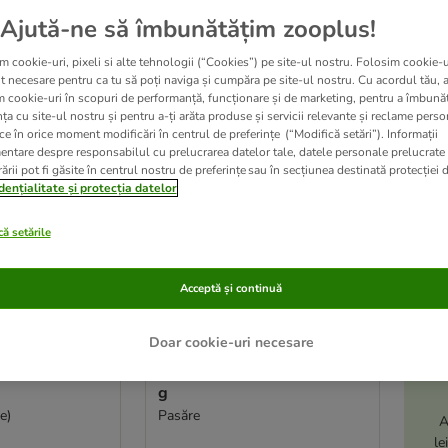
Ajută-ne să îmbunătățim zooplus!
ve been changed
m cookie-uri, pixeli si alte tehnologii (“Cookies”) pe site-ul nostru. Folosim cookie-u
t necesare pentru ca tu să poți naviga și cumpăra pe site-ul nostru. Cu acordul tău, 
m cookie-uri în scopuri de performanță, funcționare și de marketing, pentru a îmbunăt
ța cu site-ul nostru și pentru a-ți arăta produse și servicii relevante și reclame perso
ce în orice moment modificări în centrul de preferințe (“Modifică setări”). Informații
entare despre responsabilul cu prelucrarea datelor tale, datele personale prelucrate
ării pot fi găsite în centrul nostru de preferințe sau în secțiunea destinată protecției d
dențialitate și protecția datelor
ă setările
Acceptă și continuă
5 variante
Doar cookie-uri necesare
egra Protect
animonda Integra Protect
ă 6 x 100
Adult Diabet Tăviță 6 x 100
g
e)
Pasăre
A
le