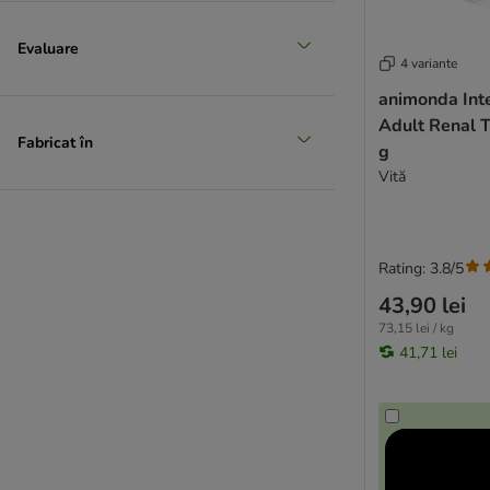
Wildes Land
Pussy Deluxe
Evaluare
4 variante
Forza10
Smølke
animonda Int
Adult Renal T
Schesir Complements
Fabricat în
g
Schesir Complete Nutrition
Vită
STRAYZ
Super Benek
MAC's Vetcare
PrimaCat
Rating: 3.8/5
Terra Faelis
43,90 lei
Catit
73,15 lei / kg
Thrive Complete
41,71 lei
★ Tigeria
Ultima
Venandi Animal
Vitakraft Poesie
Wiejska Zagroda