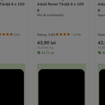
ă 6 x 100
Adult Renal Tăviță 6 x 100
Adult
g
g
Mix (6 sortimente)
Iepu
Rating: 3.8/5
Ratin
(
340
)
(
478
)
43,90 lei
42,
73,15 lei / kg
71,50 
41,71 lei
40