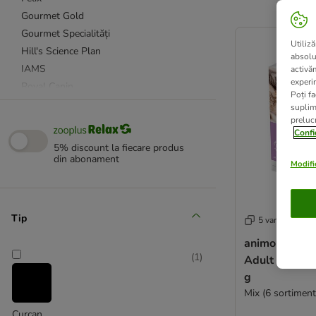
Gourmet Gold
product items ha
Gourmet Specialități
Utiliză
Hill's Science Plan
absolu
IAMS
activă
experin
Royal Canin
Poți fa
Schesir
suplim
prelucr
Sheba
Confi
★ Smilla
5% discount la fiecare produs
Whiskas
din abonament
Modific
Advance Veterinary Diets
animonda Integra
Tip
5 variante
beaphar Dietă specială
animonda Int
★ Concept for Life Veterinary Diet
(
1
)
Adult Diabet Tăviț
Hill's Prescription Diet
g
Kattovit Dietă specială
Mix (6 sortiment
Kattovit Vital Care
Curcan