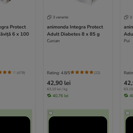
3 variante
3 
egra Protect
animonda Integra Protect
ani
ăviță 6 x 100
Adult Diabetes 8 x 85 g
Adul
Curcan
Pui
Rating: 4.8/5
Ratin
(
478
)
(
22
)
42,90 lei
42,
63,10 lei / kg
63,10 
40,76 lei
40