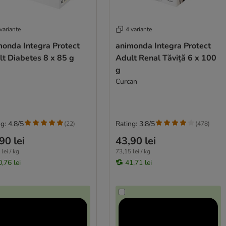
variante
4 variante
monda Integra Protect
animonda Integra Protect
t Diabetes 8 x 85 g
Adult Renal Tăviță 6 x 100
g
Curcan
g: 4.8/5
Rating: 3.8/5
(
22
)
(
478
)
90 lei
43,90 lei
lei / kg
73,15 lei / kg
,76 lei
41,71 lei