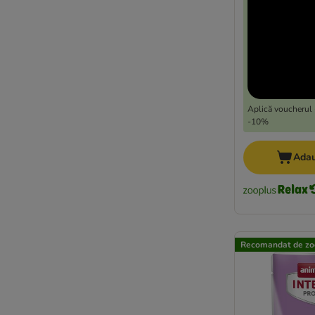
★ Wild Freedom
WOW Cat
Yarrah Bio
★ zooplus Bio
Lily's Kitchen
Aplică voucherul 
Taste of the Wild
-10%
Adau
Recomandat de zo