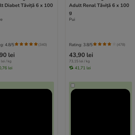
 Diabet Tăviță 6 x 100
Adult Renal Tăviță 6 x 100
g
re
Pui
g: 4.8/5
Rating: 3.8/5
(
340
)
(
478
)
90 lei
43,90 lei
lei / kg
73,15 lei / kg
,76 lei
41,71 lei