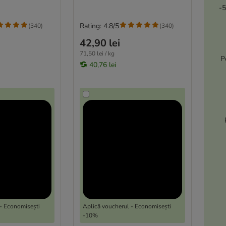
-5
Rating: 4.8/5
(
340
)
(
340
)
42,90 lei
71,50 lei / kg
P
40,76 lei
- Economisești
Aplică voucherul - Economisești
-10%