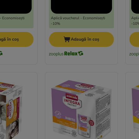
- Economisești
Aplică voucherul - Economisești
Apli
-10%
-10
gă în coș
Adaugă în coș