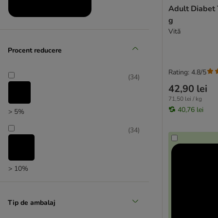
Grau
Adult Diabet Tăviț
★ Greenwoods
g
Produse la prețuri reduse
Happy Cat
Vită
Hardys
(
2
)
Procent reducere
Herrmann´s
James Wellbeloved
Rating: 4.8/5
(
34
)
Josera
42,90 lei
JosiCat
71,50 lei / kg
Kitekat
40,76 lei
> 5%
Kitty Cat
Leonardo
(
34
)
Recomandat de zooplus
LifeCat
Lucky Lou
MAC´s
> 10%
mera Cats
Miamor
MjAMjAM
Tip de ambalaj
★ My Star