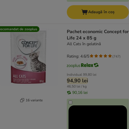
Adaugă în coș
ecomandat de zooplus
Pachet economic Concept for
Life 24 x 85 g
All Cats în gelatină
Rating: 4.6/5
(
747
)
Individual
99,80 lei
94,90 lei
46,50 lei / kg
90,16 lei
16 variante