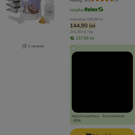
Rating: 5/5
(
4
)
Individual
155,80 lei
144,90 lei
241,50 lei / kg
137,66 lei
2 variante
Aplică voucherul - Economisești
-30%