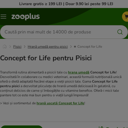
Livrare gratis ≥ 199 LEI | Doar 9.90 lei peste 99 LEI
Categorii
Căutare
produse
Pisici
Hrană umedă pentru pisici
★ Concept for Life
Concept for Life pentru Pisici
Transformă rutina alimentară a pisicii tale cu
hrana umedă
Concept for Life
!
Dezvoltată în colaborare cu medici veterinari, această formulă nutrițională unică
oferă o dietă adaptată fiecărei etape a vieții pisicii tale. Gama
Concept for Life
pentru pisici
a dezvoltat pliculețe de hrană umedă delicioasă în gelatină, cu
conținut delicios de carne și îmbogățite cu vitamine benefice. Oferă-i micii tale
pantere tot ce este mai bun pentru o viață lungă împreună!
> Vezi și sortimentul de
hrană uscată Concept for Life
!