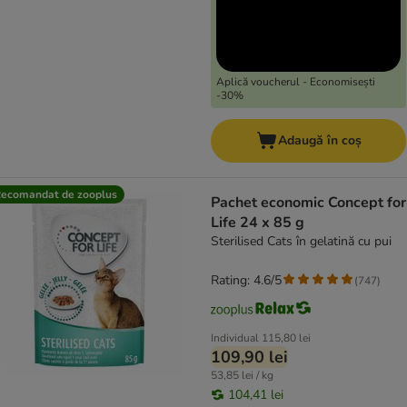
Aplică voucherul - Economisești
-30%
Adaugă în coș
ecomandat de zooplus
Pachet economic Concept for
Life 24 x 85 g
Sterilised Cats în gelatină cu pui
Rating: 4.6/5
(
747
)
Individual
115,80 lei
109,90 lei
53,85 lei / kg
104,41 lei