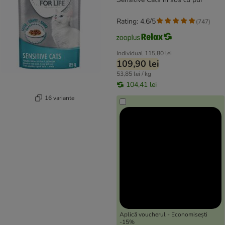
Rating: 4.6/5
(
747
)
Individual
115,80 lei
109,90 lei
53,85 lei / kg
104,41 lei
16 variante
Aplică voucherul - Economisești
-15%