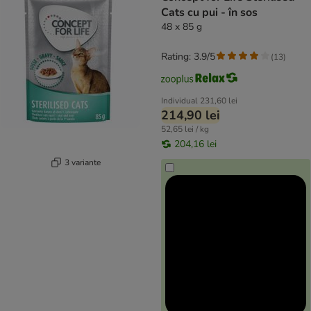
Cats cu pui - în sos
48 x 85 g
Rating: 3.9/5
(
13
)
Individual
231,60 lei
214,90 lei
52,65 lei / kg
204,16 lei
3 variante