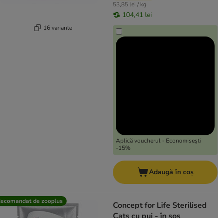
53,85 lei / kg
104,41 lei
16 variante
Aplică voucherul - Economisești
-15%
Adaugă în coș
ecomandat de zooplus
Concept for Life Sterilised
Cats cu pui - în sos