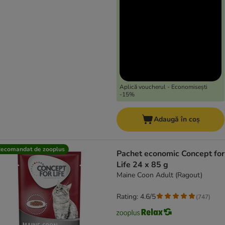
Aplică voucherul - Economisești
-15%
Adaugă în coș
ecomandat de zooplus
Pachet economic Concept for
Life 24 x 85 g
Maine Coon Adult (Ragout)
Rating: 4.6/5
(
747
)