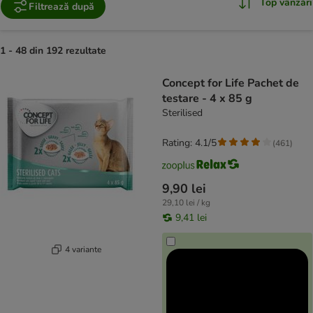
Top vânzări
Filtrează după
1 - 48 din 192 rezultate
product items have been changed
Concept for Life Pachet de
testare - 4 x 85 g
Sterilised
Rating: 4.1/5
(
461
)
9,90 lei
29,10 lei / kg
9,41 lei
4 variante