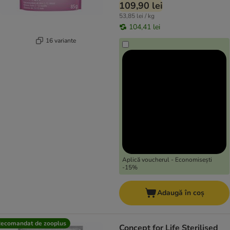
109,90 lei
53,85 lei / kg
104,41 lei
16 variante
Aplică voucherul - Economisești
-15%
Adaugă în coș
ecomandat de zooplus
Concept for Life Sterilised