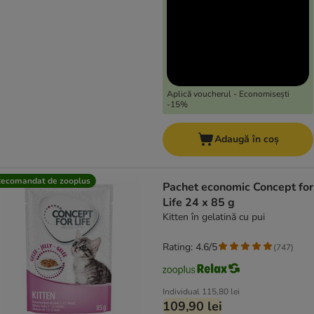
Aplică voucherul - Economisești
-15%
Adaugă în coș
ecomandat de zooplus
Pachet economic Concept for
Life 24 x 85 g
Kitten în gelatină cu pui
Rating: 4.6/5
(
747
)
Individual
115,80 lei
109,90 lei