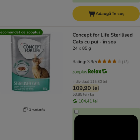
Adaugă în coș
ecomandat de zooplus
Concept for Life Sterilised
Cats cu pui - în sos
24 x 85 g
Rating: 3.9/5
(
13
)
Individual
115,80 lei
109,90 lei
53,85 lei / kg
104,41 lei
3 variante