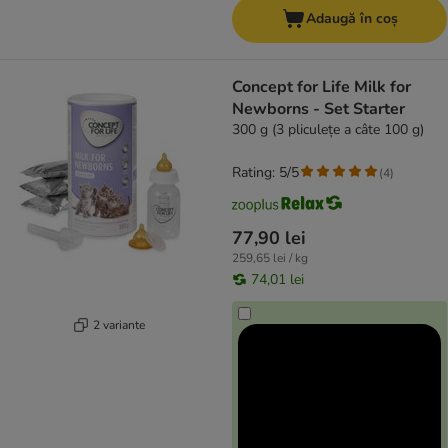
Adaugă în coș
Concept for Life Milk for
Newborns - Set Starter
300 g (3 pliculețe a câte 100 g)
Rating: 5/5
(
4
)
77,90 lei
259,65 lei / kg
74,01 lei
2 variante