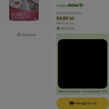
Individual
99,80 lei
94,90 lei
46,50 lei / kg
90,16 lei
16 variante
Aplică voucherul - Economisești -5%
Adaugă în coș