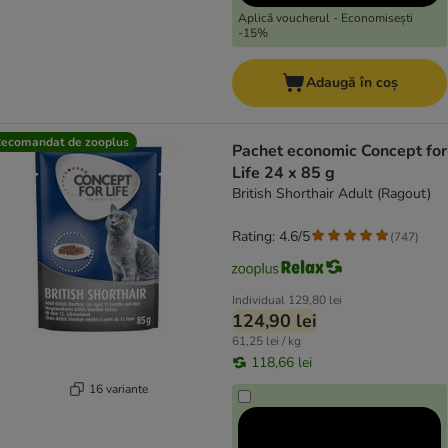
Aplică voucherul - Economisești
-15%
Adaugă în coș
ecomandat de zooplus
Pachet economic Concept for
Life 24 x 85 g
British Shorthair Adult (Ragout)
Rating: 4.6/5
(
747
)
Individual
129,80 lei
124,90 lei
61,25 lei / kg
118,66 lei
16 variante