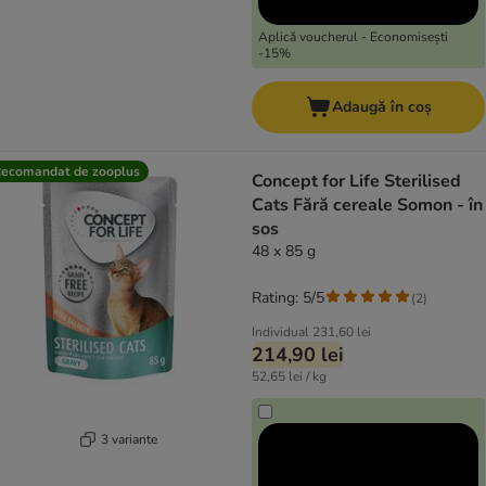
Aplică voucherul - Economisești
-15%
Adaugă în coș
ecomandat de zooplus
Concept for Life Sterilised
Cats Fără cereale Somon - în
sos
48 x 85 g
Rating: 5/5
(
2
)
Individual
231,60 lei
214,90 lei
52,65 lei / kg
3 variante