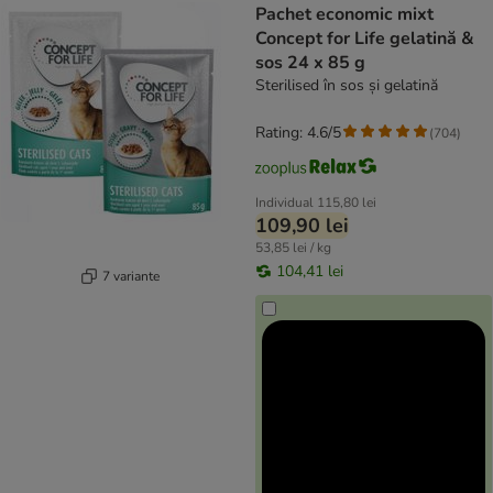
Pachet economic mixt
Concept for Life gelatină &
sos 24 x 85 g
Sterilised în sos și gelatină
Rating: 4.6/5
(
704
)
Individual
115,80 lei
109,90 lei
53,85 lei / kg
104,41 lei
7 variante