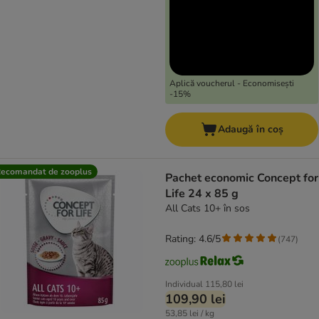
Aplică voucherul - Economisești
-15%
Adaugă în coș
ecomandat de zooplus
Pachet economic Concept for
Life 24 x 85 g
All Cats 10+ în sos
Rating: 4.6/5
(
747
)
Individual
115,80 lei
109,90 lei
53,85 lei / kg