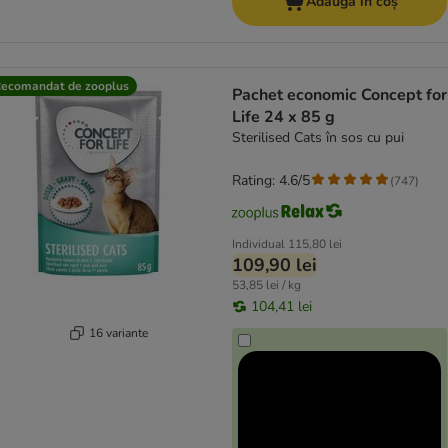
Adaugă în coș
ecomandat de zooplus
Pachet economic Concept for
Life 24 x 85 g
Sterilised Cats în sos cu pui
Rating: 4.6/5
(
747
)
Individual
115,80 lei
109,90 lei
53,85 lei / kg
104,41 lei
16 variante