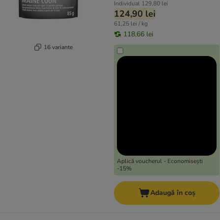
Individual
129,80 lei
124,90 lei
61,25 lei / kg
118,66 lei
16 variante
Aplică voucherul - Economisești
-15%
Adaugă în coș