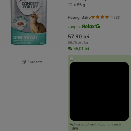
12 x 85 g
Rating: 3.9/5
(
13
)
57,90 lei
56,75 lei / kg
55,01 lei
3 variante
Aplică voucherul - Economisești
-15%