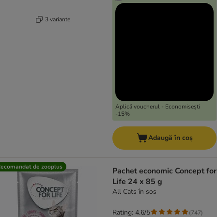
3 variante
Aplică voucherul - Economisești
-15%
Adaugă în coș
ecomandat de zooplus
Pachet economic Concept for
Life 24 x 85 g
All Cats în sos
Rating: 4.6/5
(
747
)