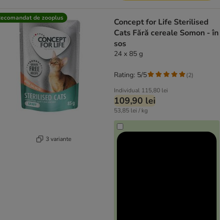
ecomandat de zooplus
Concept for Life Sterilised
Cats Fără cereale Somon - în
sos
24 x 85 g
Rating: 5/5
(
2
)
Individual
115,80 lei
109,90 lei
53,85 lei / kg
3 variante