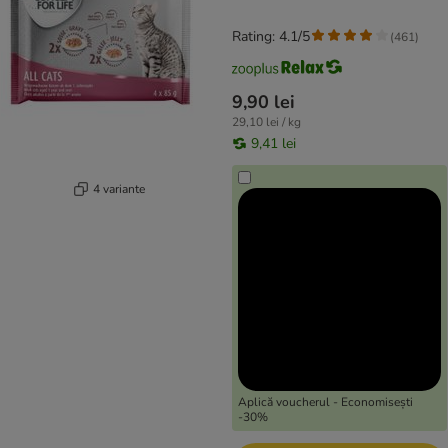
Rating: 4.1/5
(
461
)
9,90 lei
29,10 lei / kg
9,41 lei
4 variante
Aplică voucherul - Economisești
-30%