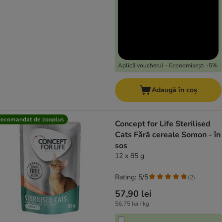
Aplică voucherul - Economisești -5%
Adaugă în coș
ecomandat de zooplus
Concept for Life Sterilised
Cats Fără cereale Somon - în
sos
12 x 85 g
Rating: 5/5
(
2
)
57,90 lei
56,75 lei / kg