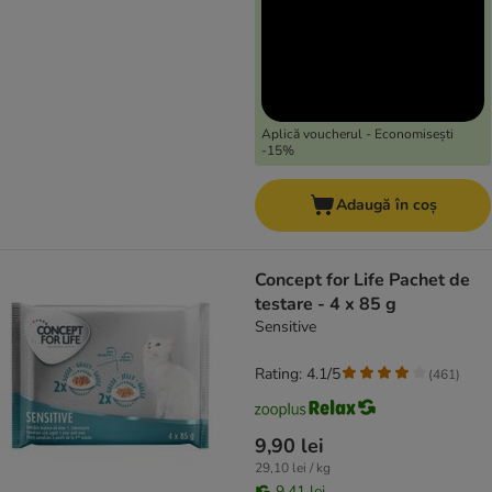
Aplică voucherul - Economisești
-15%
Adaugă în coș
Concept for Life Pachet de
testare - 4 x 85 g
Sensitive
Rating: 4.1/5
(
461
)
9,90 lei
29,10 lei / kg
9,41 lei