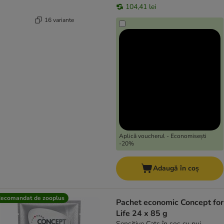
104,41 lei
16 variante
Aplică voucherul - Economisești
-20%
Adaugă în coș
ecomandat de zooplus
Pachet economic Concept for
Life 24 x 85 g
Sensitive Cats în sos cu pui