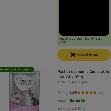
Aplică voucherul - Economisești
-15%
Adaugă în coș
ecomandat de zooplus
Pachet economic Concept for
Life 24 x 85 g
Kitten în sos cu pui
Rating: 4.6/5
(
747
)
Individual
115,80 lei